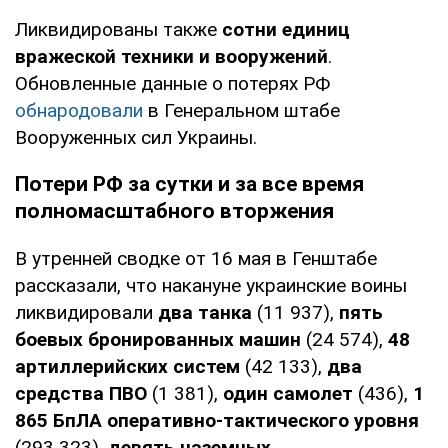
Ликвидированы также
сотни единиц
вражеской техники и вооружений
.
Обновленные данные о потерях РФ
обнародовали
в Генеральном штабе
Вооруженных сил Украины.
Потери РФ за сутки и за все время
полномасштабного вторжения
В утренней сводке от 16 мая в Генштабе
рассказали, что накануне украинские воины
ликвидировали
два танка
(11 937),
пять
боевых бронированных машин
(24 574),
48
артиллерийских систем
(42 133),
два
средства ПВО
(1 381),
один самолет
(436),
1
865
БпЛА оперативно-тактического уровня
(293 323),
девять наземных