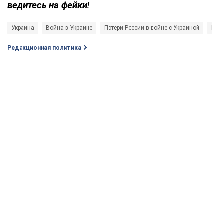
ведитесь на фейки!
Украина
Война в Украине
Потери России в войне с Украиной
Во
Редакционная политика