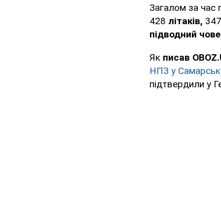
Загалом за час 
428
літаків,
34
підводний чов
Як
писав OBOZ.
НПЗ у Самарські
підтвердили у Г