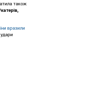
ратила також
/катерів,
їни вразили
 удари