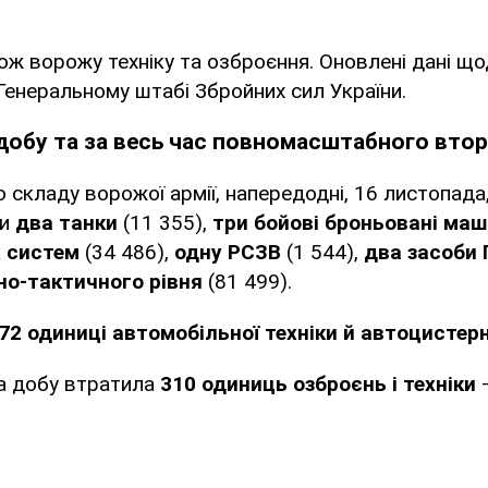
ож ворожу техніку та озброєння. Оновлені дані щ
Генеральному штабі Збройних сил України.
добу та за весь час повномасштабного вто
 складу ворожої армії, напередодні, 16 листопада,
и
два танки
(11 355),
три бойові броньовані ма
х систем
(34 486),
одну РСЗВ
(1 544),
два засоби
о-тактичного рівня
(81 499).
72 одиниці автомобільної техніки й автоцистер
за добу втратила
310 одиниць озброєнь і техніки