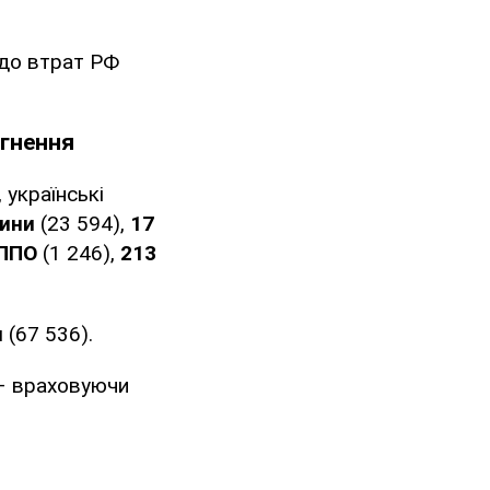
одо втрат РФ
ргнення
 українські
шини
(23 594),
17
 ППО
(1 246),
213
н
(67 536).
– враховуючи