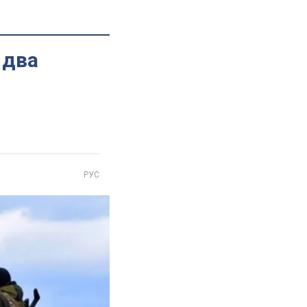
 два
РУС