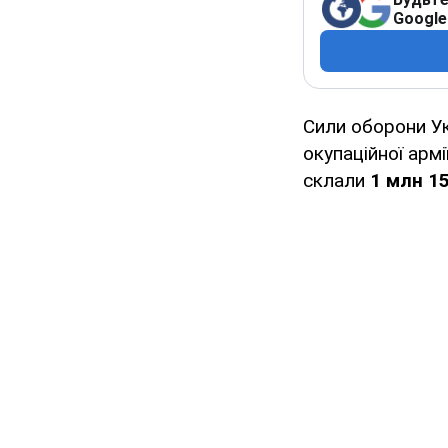
Google
Сили оборони У
окупаційної армі
склали
1 млн 15