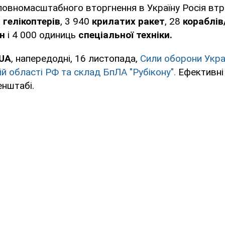
повномасштабного вторгнення в Україну Росія вт
7
гелікоптерів
, 3 940
крилатих ракет
, 28
кораблів
ен
і 4 000 одиниць
спеціальної техніки.
UA
, напередодні, 16 листопада,
Сили оборони Укра
й області РФ та склад БпЛА "Рубікону".
Ефективні
енштабі.