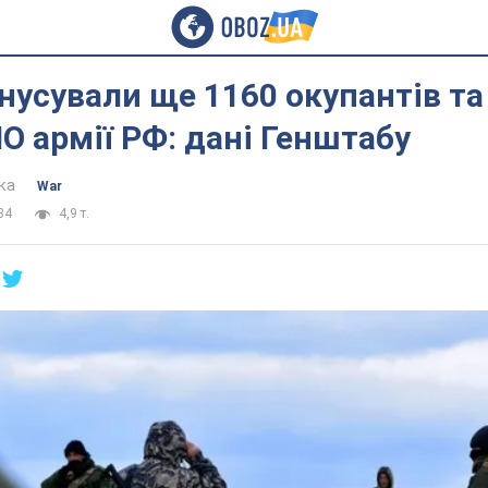
нусували ще 1160 окупантів та
О армії РФ: дані Генштабу
ка
War
34
4,9 т.