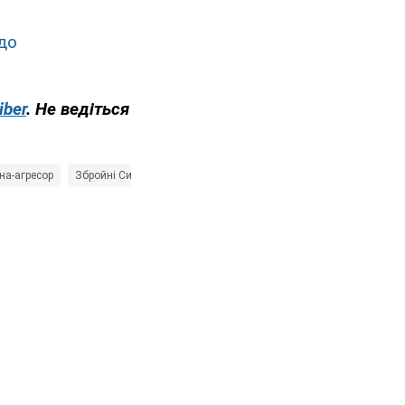
до
iber
. Не ведіться
їна-агресор
Збройні Сили України