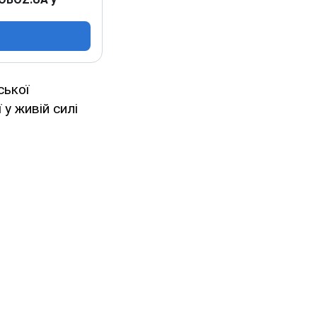
ської
 у живій силі