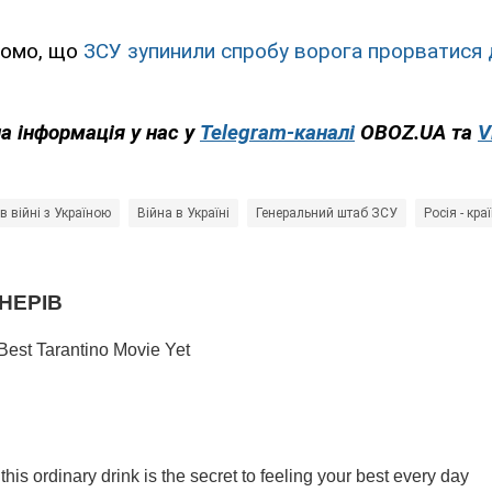
домо, що
ЗСУ зупинили спробу ворога прорватися 
на інформація у нас у
Telegram-каналі
OBOZ.UA та
V
 в війні з Україною
Війна в Україні
Генеральний штаб ЗСУ
Росія - кра