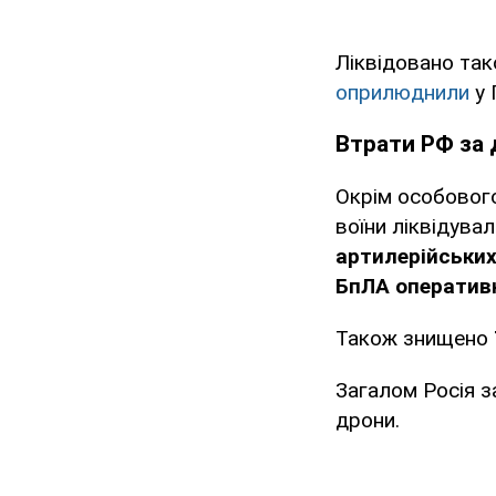
Ліквідовано так
оприлюднили
у 
Втрати РФ за 
Окрім особового
воїни ліквідувал
артилерійськи
БпЛА оперативн
Також знищено
Загалом Росія 
дрони.