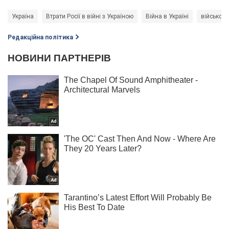
Україна
Втрати Росії в війні з Україною
Війна в Україні
військова
Редакційна політика