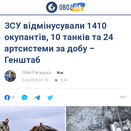
ЗСУ відмінусували 1410
окупантів, 10 танків та 24
артсистеми за добу –
Генштаб
Лілія Рагуцька
War
2.04.2025 07:19
3,4 т.
0
РУС