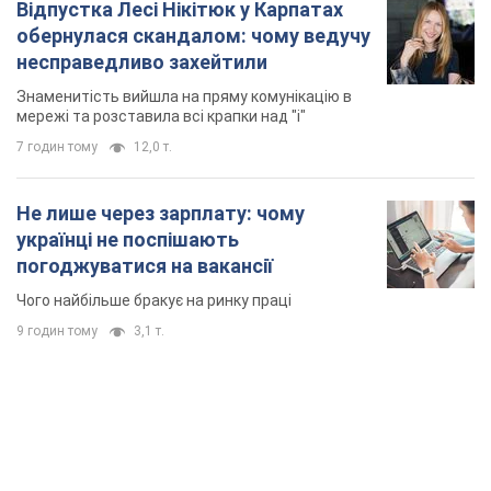
Відпустка Лесі Нікітюк у Карпатах
обернулася скандалом: чому ведучу
несправедливо захейтили
Знаменитість вийшла на пряму комунікацію в
мережі та розставила всі крапки над "і"
7 годин тому
12,0 т.
Не лише через зарплату: чому
українці не поспішають
погоджуватися на вакансії
Чого найбільше бракує на ринку праці
9 годин тому
3,1 т.