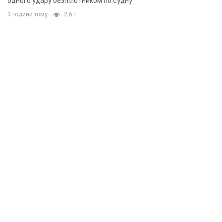
одного удару безпілотником по судну
3 години тому
2,6 т.