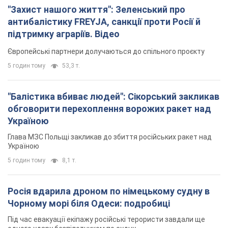
"Захист нашого життя": Зеленський про
антибалістику FREYJA, санкції проти Росії й
підтримку аграріїв. Відео
Європейські партнери долучаються до спільного проєкту
5 годин тому
53,3 т.
"Балістика вбиває людей": Сікорський закликав
обговорити перехоплення ворожих ракет над
Україною
Глава МЗС Польщі закликав до збиття російських ракет над
Україною
5 годин тому
8,1 т.
Росія вдарила дроном по німецькому судну в
Чорному морі біля Одеси: подробиці
Під час евакуації екіпажу російські терористи завдали ще