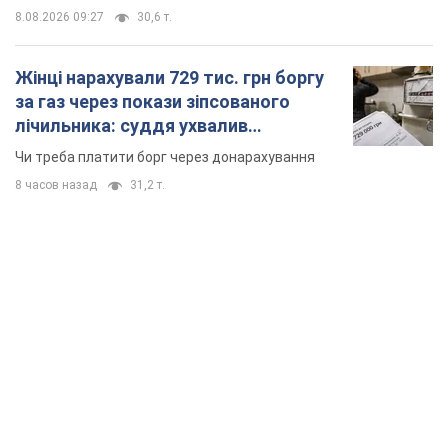
8.08.2026 09:27
30,6 т.
Жінці нарахували 729 тис. грн боргу
за газ через покази зіпсованого
лічильника: суддя ухвалив
неочікуване рішення
Чи треба платити борг через донарахування
8 часов назад
31,2 т.