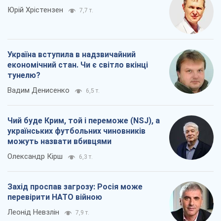
Юрій Хрістензен
7,7 т.
Україна вступила в надзвичайний
економічний стан. Чи є світло вкінці
тунелю?
Вадим Денисенко
6,5 т.
Чий буде Крим, той і переможе (NSJ), а
українських футбольних чиновників
можуть назвати вбивцями
Олександр Кірш
6,3 т.
Захід проспав загрозу: Росія може
перевірити НАТО війною
Леонід Невзлін
7,9 т.