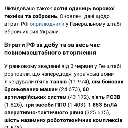
Ліквідовано також
сотні одиниць ворожої
техніки та озброєнь
. Оновлені дані щодо
втрат РФ
оприлюднили
у Генеральному штабі
Збройних сил України.
Втрати РФ за добу та за весь час
повномасштабного вторгнення
У ранковому зведенні від 3 червня у Генштабі
розповіли, що напередодні українські воїни
ліквідували
п'ять танків
(11 974),
сім бойових
броньованих машин
(24 673),
60
артилерійських систем
(43 172),
п'ять РСЗВ
(1 826),
три засоби ППО
(1 403),
1 853
БпЛА
оперативно-тактичного рівня
(325 615),
шість наземних робототехнічних комплексів
(1 548).