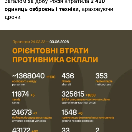
Загалом за добу Росія втратила
2 420
одиниць озброєнь і техніки,
враховуючи
дрони.