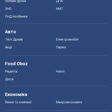
Онлайн уроки
ДПА
ЗНО
НМТ
СНД посібники
Авто
Тест Драйв
Електромобілі
Акції
Сервіс
Food Oboz
Рецепти
Напої
Дієти
Економіка
Ринки та компанії
Макроекономіка