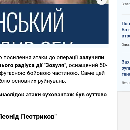
Віта
Поп
Бо 
втр
Ольг
о посилення атаки до операції
залучили
Зах
ього радіуса дії "Зозуля"
, оснащений 50-
зуп
-фугасною бойовою частиною. Саме цей
ген
блю основних руйнувань.
Леон
внаслідок атаки суховантаж був суттєво
Леонід Пестриков"