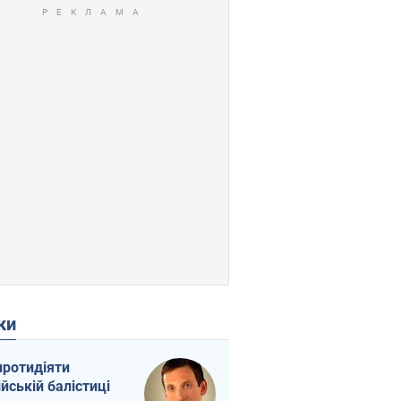
ки
протидіяти
ійській балістиці