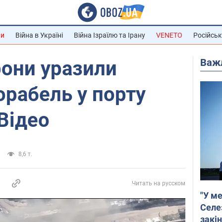
ни
Війна в Україні
Війна Ізраїлю та Ірану
VENETO
Російськ
Важ
рони уразили
орабель у порту
Відео
8,6 т.
Читать на русском
"У ме
Селе
закін