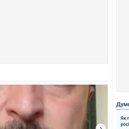
Дум
Як 
рос