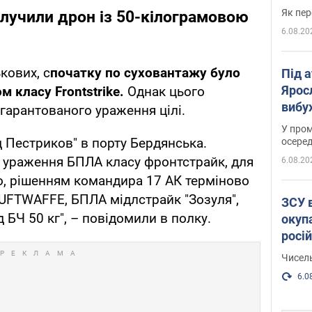
Як пер
лучили дрон із 50-кілограмовою
6.08.20
кових, с
початку по суховантажу було
Під 
Ярос
м класу Frontstrike.
Однак цього
вибух
гарантованого ураження цілі.
У пром
д Пестриков" в порту Бердянська.
осеред
 ураження БПЛА класу фронтстрайк, для
6.08.20
ьо, рішенням командира 17 АК терміново
UFTWAFFE, БПЛА мідлстрайк "Зозуля",
ЗСУ 
БЧ 50 кг", – повідомили в полку.
окуп
росі
Чисель
6.0