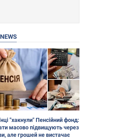
P NEWS
нці "хакнули" Пенсійний фонд:
ати масово підвищують через
ви, але грошей не вистачає