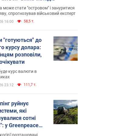
 може стати "островом" і зануритися
яву, спрогнозував військовий експерт
58,5 т.
26 16:00
и "готуються" до
го курсу долара:
їнцям розповіли,
 очікувати
уде курс валюти в
никах
111,7 т.
26 23:12
пінг руйнує
стеми, які
увалися сотні
": у Greenpeace
ли на сполох
когір'ї розташовані