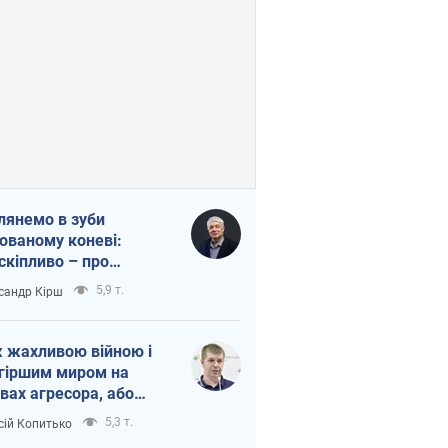
лянемо в зуби
ованому коневі:
скіпливо – про
омогу Україні
5,9 т.
сандр Кірш
 жахливою війною і
гіршим миром на
вах агресора, або
вихідність – теж
5,3 т.
сій Копитько
оя Росії