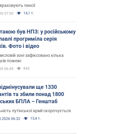
ераховують пенсії
14,1 т.
26 07:00
атакою був НПЗ: у російському
лавлі прогриміла серія
ів. Фото і відео
исловій зоні зафіксовано кілька
ків пожежі
843
26 06:49
відмінусували ще 1330
антів та збили понад 1800
йських БПЛА – Генштаб
ність путінської армії скорочується
15,4 т.
8.2026 06:32