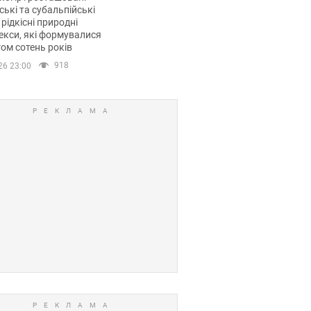
ські та субальпійські
 рідкісні природні
кси, які формувалися
ом сотень років
918
26 23:00