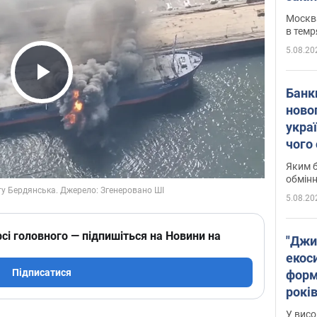
Москва
в темр
5.08.20
Play Video
Банк
ново
укра
чого
Яким б
обмін
5.08.20
сі головного — підпишіться на Новини на
"Джи
екоси
Підписатися
форм
років
заби
У висо