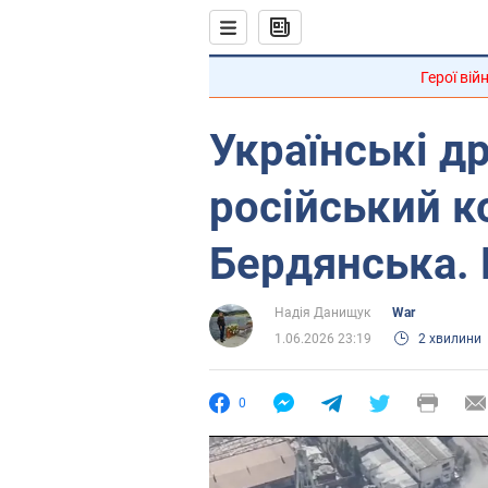
Герої вій
Українські д
російський к
Бердянська. 
Надія Данищук
War
1.06.2026 23:19
2 хвилини
0