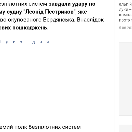
езпілотних систем
завдали удару по
альпій
луки –
у судну "Леонід Пестриков"
, яке
компле
во окупованого Бердянська. Внаслідок
протяг
тєвих пошкоджень.
5.08.20
ідео дня
ремий полк безпілотних систем