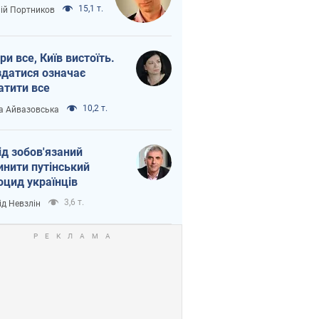
15,1 т.
лій Портников
ри все, Київ вистоїть.
здатися означає
атити все
10,2 т.
а Айвазовська
ід зобов'язаний
инити путінський
оцид українців
3,6 т.
ід Невзлін