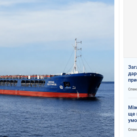
Заг
дар
при
доп
Олек
Між
ще 
умо
Без
Олек
збр