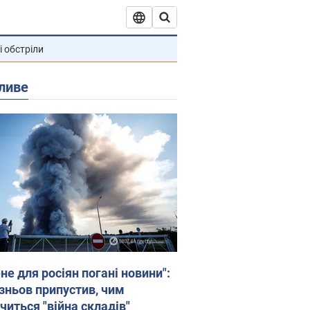
і обстріли
ливе
не для росіян погані новини":
зньов припустив, чим
читься "війна складів"