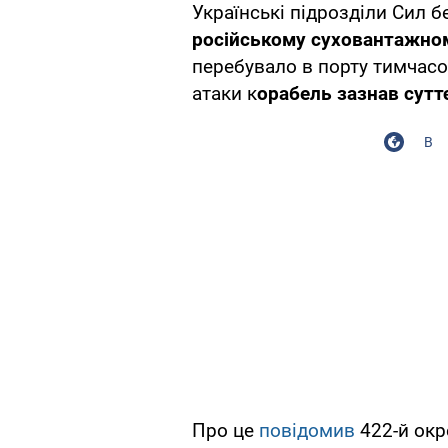
Українські підрозділи Сил б
російському суховантажном
перебувало в порту тимчасо
атаки к
орабель зазнав сут
В
Про це
повідомив
422-й ок