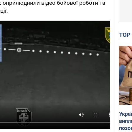
ж оприлюднили відео бойової роботи та
ії.
TO
Украї
випл
позо