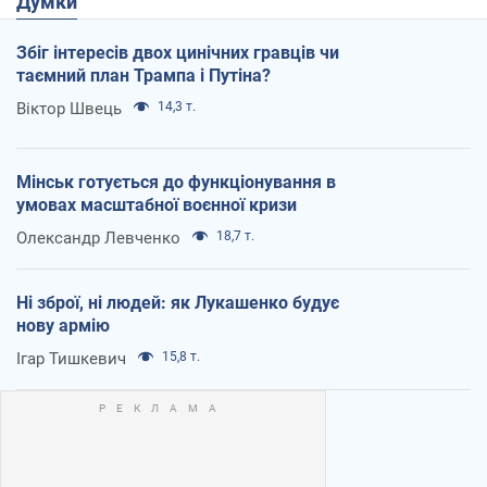
Думки
Збіг інтересів двох цинічних гравців чи
таємний план Трампа і Путіна?
Віктор Швець
14,3 т.
Мінськ готується до функціонування в
умовах масштабної воєнної кризи
Олександр Левченко
18,7 т.
Ні зброї, ні людей: як Лукашенко будує
нову армію
Ігар Тишкевич
15,8 т.