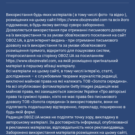
Використання будь-яких матеріалів ( в тому числі фото- та відео-),
розміщених на цьому сайті
https://www.obozrevatel.com
та всіх його
піддоменах, в будь-якому вигляді суворо заборонено.
Дозволяється використання при отриманні письмового дозволу
на їх використання та за умови обов'язкового посилання на сайт
OBOZ.UA, а для інтернет-видань - при отриманні письмового
дозволу на їх використання та за умови обов'язкового
розміщення прямого, відкритого для пошукових систем,
гіперпосилання на сторінку OBOZ.UA за посиланням
https://www.obozrevatel.com
, на якій розміщено оригінальний
матеріал в першому абзаці матеріалу.
Всі матеріали на цьому сайті, в тому числі інтерв’ю, статті,
дослідження – є службовими творами журналістів редакції,
виключні майнові права на які належать ТОВ «Золота середина».
На всі опубліковані фотоматеріали Getty Images редакція має
майнові права, які захищаються законом України «Про авторські
права та суміжні права», ніхто не має права без письмового
дозволу ТОВ «Золота середина» їх використовувати, вони не
підлягають подальшому відтворенню, перекладу, поширенню в
будь-якій формі.
Редакція OBOZ.UA може не поділяти точку зору, викладену в
авторському матеріалі. За достовірність інформації, опублікованої
в рекламних матеріалах, відповідальність несе рекламодавець.
Заборонено використання матеріалів розміщених на цьому сайті,