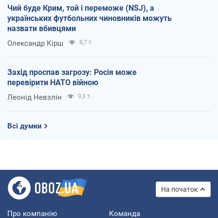
Чий буде Крим, той і переможе (NSJ), а
українських футбольних чиновників можуть
назвати вбивцями
Олександр Кірш
8,7 т.
Захід проспав загрозу: Росія може
перевірити НАТО війною
Леонід Невзлін
9,3 т.
Всі думки
На початок
Про компанію
Команда