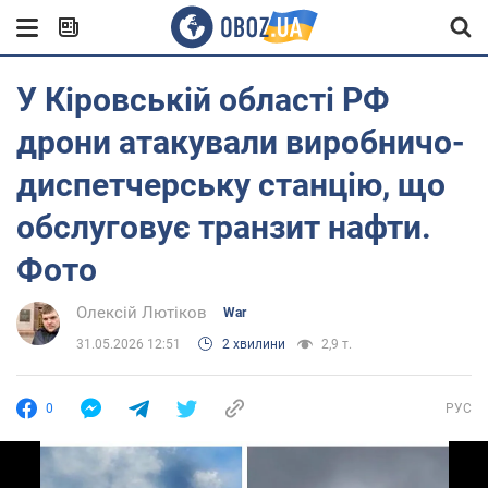
У Кіровській області РФ
дрони атакували виробничо-
диспетчерську станцію, що
обслуговує транзит нафти.
Фото
Олексій Лютіков
War
31.05.2026 12:51
2 хвилини
2,9 т.
0
РУС