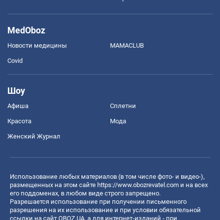
MedOboz
Новости медицины
MAMACLUB
Covid
Шоу
Афиша
Сплетни
Красота
Мода
Женский Журнал
Использование любых материалов (в том числе фото- и видео-),
размещенных на этом сайте
https://www.obozrevatel.com
и на всех
его поддоменах, в любом виде строго запрещено.
Разрешается использование при получении письменного
разрешения на их использование и при условии обязательной
ссылки на сайт OBOZ.UA, а для интернет-изданий - при