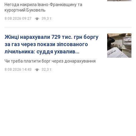
Відео
Негода накрила Івано-Франківщину та
курортний Буковель
8.08.2026 09:27
39,3 т.
Жінці нарахували 729 тис. грн боргу
за газ через покази зіпсованого
лічильника: суддя ухвалив
неочікуване рішення
Чи треба платити борг через донарахування
8.08.2026 14:43
32,3 т.