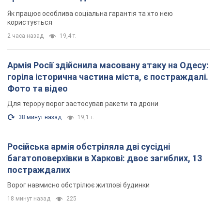
Як працює особлива соціальна гарантія та хто нею
користується
2 часа назад
19,4 т.
Армія Росії здійснила масовану атаку на Одесу:
горіла історична частина міста, є постраждалі.
Фото та відео
Для терору ворог застосував ракети та дрони
38 минут назад
19,1 т.
Російська армія обстріляла дві сусідні
багатоповерхівки в Харкові: двоє загиблих, 13
постраждалих
Ворог навмисно обстрілює житлові будинки
18 минут назад
225