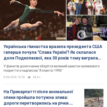
Українська гімнастка вразила президента США
і вперше почула "Слава Україні"! Як склалася
доля Подкопаєвої, яка 30 років тому виграла
"золото" Олімпіади
У фанатів донеччанки зберігся великий шматок килимового
покриття з надписом "Атланта-1996"
8.08.2026 18:30
38,4 т.
На Прикарпатті після аномальної
спеки пройшла потужна злива:
дороги перетворились на річки.