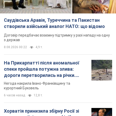
Саудівська Аравія, Туреччина та Пакистан
створили азійський аналог НАТО: що відомо
Договір передбачає взаємну підтримку у разі нападу на одну
з держав
8.08.2026 00:22
4,9 т.
На Прикарпатті після аномальної
спеки пройшла потужна злива:
дороги перетворились на річки.
Відео
Негода накрила Івано-Франківщину та
курортний Буковель
6 часов назад
12,8 т.
Хорватія принизила збірну Росії зі