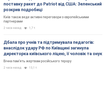
поставку ракет до Patriot від США: Зеленський
розкрив подробиці
Київ також веде активні переговори з європейськими
партнерами
2 часа назад
1,7 т.
Дбала про учнів та підтримувала педагогів:
внаслідок удару РФ по Київщині загинула
директорка київського ліцею, її чоловік та онук
Вічна пам'ять жертвам російського терору
2 часа назад
13,1 т.