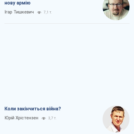
нову армію
Ігар Тишкевич
7,1 т.
Коли закінчиться війна?
Юрій Хрістензен
3,7 т.