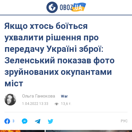
Якщо хтось боїться
ухвалити рішення про
передачу Україні зброї:
Зеленський показав фото
зруйнованих окупантами
міст
Ольга Ганюкова
War
1.04.2022 13:33
13,6 т.
3
РУС