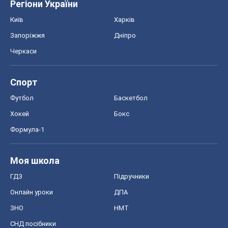
Регіони України
Київ
Харків
Запоріжжя
Дніпро
Черкаси
Спорт
Футбол
Баскетбол
Хокей
Бокс
Формула-1
Моя школа
ГДЗ
Підручники
Онлайн уроки
ДПА
ЗНО
НМТ
СНД посібники