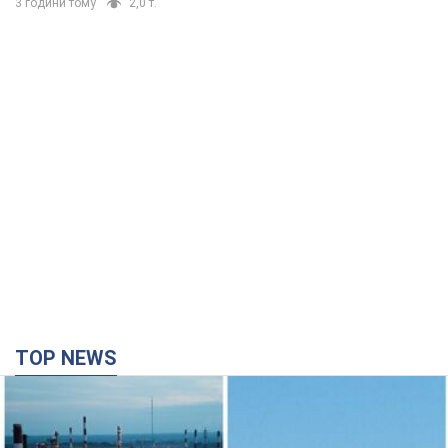
TOP NEWS
Сили оборони уразили НПЗ у Ярославлі і
Башкортостані: Зеленський розкрив деталі