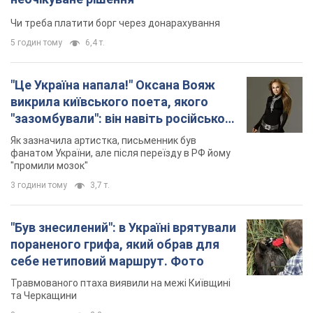
Як зазначила артистка, письменник був
українців
фанатом України, але після переїзду в РФ йому
"промили мозок"
3 години тому
3,7 т.
"Був знесилений": в Україні врятували
пораненого грифа, який обрав для
себе нетиповий маршрут. Фото
Травмованого птаха виявили на межі Київщині
та Черкащини
3 години тому
2,0 т.