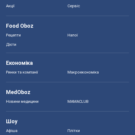
Економіка
Ринки та компанії
Макроекономіка
MedOboz
Новини медицини
MAMACLUB
Шоу
Афіша
Плітки
Краса
Мода
Жіночий журнал