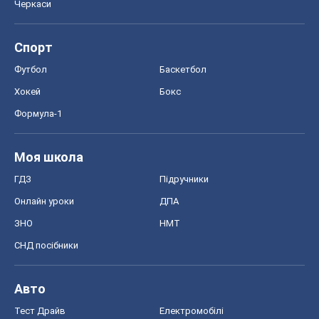
Моя школа
ГДЗ
Підручники
Онлайн уроки
ДПА
ЗНО
НМТ
СНД посібники
Авто
Тест Драйв
Електромобілі
Акції
Сервіс
Food Oboz
Рецепти
Напої
Дієти