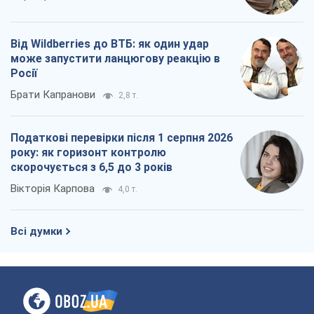
року: як горизонт контролю
скорочується з 6,5 до 3 років
Вікторія Карпова
4,0 т.
Всі думки
Про компанію
Команда
Правова інформація
Політика конфіденційності
Реклама на сайті
Документи
Редакційна політика
Журналісти OBOZ.UA на місці
подій