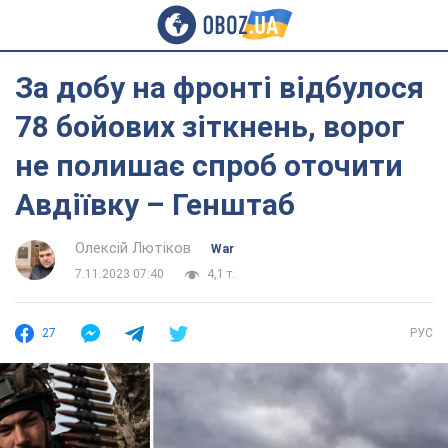
За добу на фронті відбулося
78 бойових зіткнень, ворог
не полишає спроб оточити
Авдіївку – Генштаб
Олексій Лютіков
War
7.11.2023 07:40
4,1 т.
27
РУС