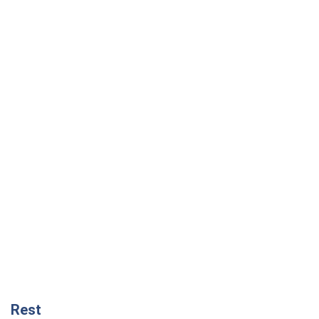
Rest
Думки
Кремль переносить війну в тил Європи:
під загрозою критична логістика
Віктор Ягун
276