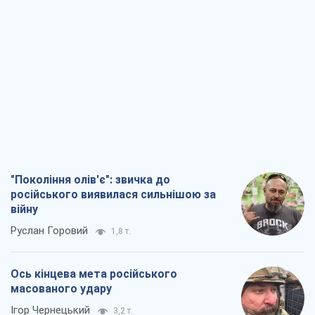
"Покоління олів'є": звичка до
російського виявилася сильнішою за
війну
Руслан Горовий
1,8 т.
Ось кінцева мета російського
масованого удару
Ігор Чернецький
3,2 т.
Від Wildberries до ВТБ: як один удар
може запустити ланцюгову реакцію в
Росії
Брати Капранови
2,8 т.
Податкові перевірки після 1 серпня 2026