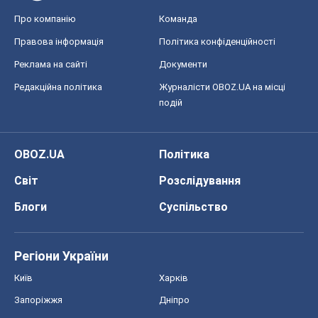
OBOZ.UA
Політика
Світ
Розслідування
Блоги
Суспільство
Регіони України
Київ
Харків
Запоріжжя
Дніпро
Черкаси
Спорт
Футбол
Баскетбол
Хокей
Бокс
Формула-1