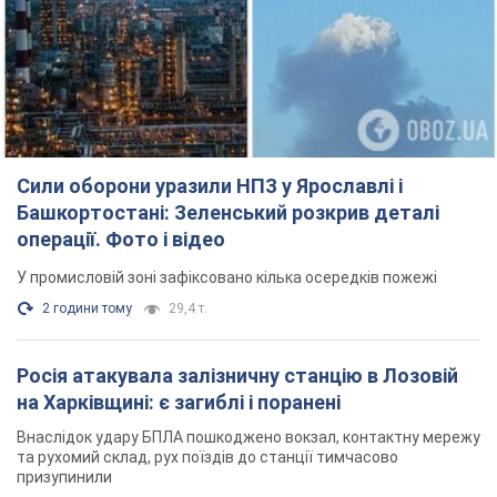
операції. Фото і відео
У промисловій зоні зафіксовано кілька осередків пожежі
2 години тому
29,4 т.
Росія атакувала залізничну станцію в Лозовій
на Харківщині: є загиблі і поранені
Внаслідок удару БПЛА пошкоджено вокзал, контактну мережу
та рухомий склад, рух поїздів до станції тимчасово
призупинили
2 години тому
2,9 т.
ВАКС обрав запобіжний захід експосолці
України у США Стефанішиній: що відомо про
справу
Суд не повністю задовольнив клопотання прокуратури
2 години тому
7,2 т.