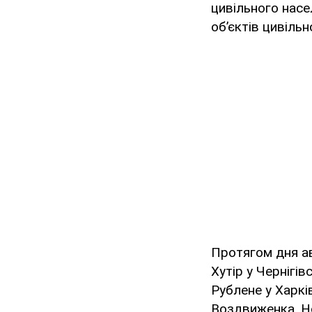
цивільного насе
об’єктів цивільн
Протягом дня ав
Хутір у Чернігів
Рублене у Харків
Воздвиженка, Н