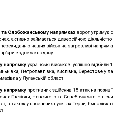
у та Слобожанському напрямках
ворог утримує с
нах, активно займається диверсійною діяльністю
перекиданню наших військ на загрозливі напрямк
бар'єри вздовж кордону.
му напрямку
українські військові успішно відбили 
иньківка, Петропавлівка, Кислівка, Берестове у Ха
махівка у Луганській області.
у напрямку
противник здійснив 15 атак на позиці
йонах Греківки, Невського та Серебрянського лісн
ті, а також у населених пунктах Терни, Ямполівка 
ті.