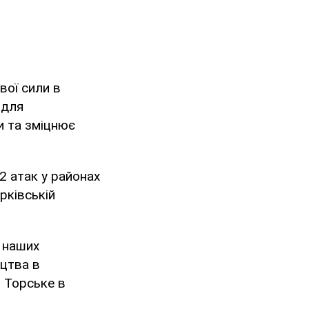
вої сили в
 для
и та зміцнює
12 атак у районах
рківській
ї наших
ицтва в
і Торське в