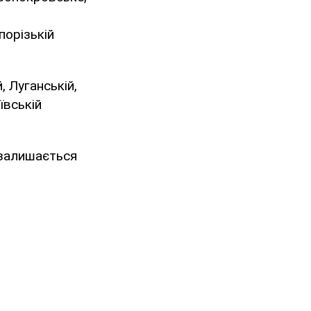
порізькій
, Луганській,
ївській
 залишається