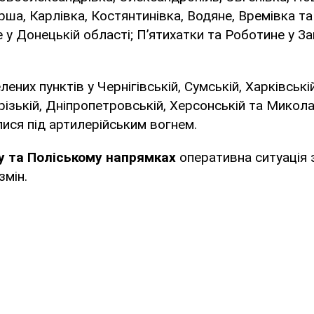
ша, Карлівка, Костянтинівка, Водяне, Времівка та
у Донецькій області; П’ятихатки та Роботине у За
ених пунктів у Чернігівській, Сумській, Харківській
різькій, Дніпропетровській, Херсонській та Микола
ися під артилерійським вогнем.
у та Поліському напрямках
оперативна ситуація
змін.