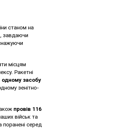
їни станом на
ня, завдаючи
иснажуючи
яти місцям
ексу. Ракетні
,
одному засобу
одному зенітно-
 також
провів 116
наших військ та
та поранені серед