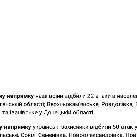
му напрямку
наші воїни відбили 22 атаки в населе
ганській області; Верхньокам’янське, Роздолівка, В
 та Іванівське у Донецькій області.
у напрямку
українські захисники відбили 50 атак 
льське, Сокіл, Семенівка, Новоолександрівка, Но