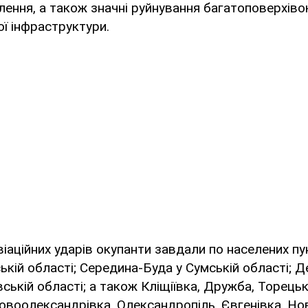
лення, а також значні руйнування багатоповерхіво
ої інфраструктури.
іаційних ударів окупанти завдали по населених пу
ській області; Середина-Буда у Сумській області; Де
ській області; а також Кліщіївка, Дружба, Торецьк,
овоолександрівка, Олександропіль, Євгенівка, Но