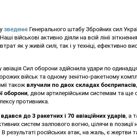
 у
зведенні
Генерального штабу Збройних сил Укра
Наші військові активно діяли на всій лінії зіткнен
трат як у живій силі, так і у техніці, ефективно в
 авіація Сил оборони здійснила удари по одинадц
рожих військ та одному зенітно-ракетному компл
рмії також
влучили по двох складах боєприпасів
ї оборони
, двом артилерійським системам та ще 
лексу противника.
вдався до 3 ракетних і 70 авіаційних ударів
, а
тивних систем залпового вогню, цілячи в позиції 
. В результаті російських атак, на жаль, є жертви 