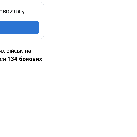
 OBOZ.UA у
их військ
на
ся
134 бойових