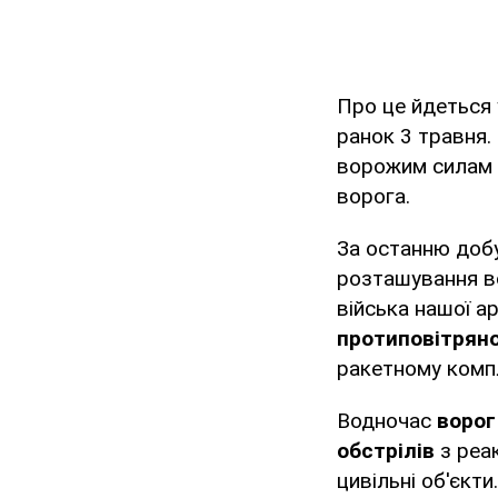
Про це йдеться
ранок 3 травня. 
ворожим силам в
ворога.
За останню добу
розташування во
війська нашої а
протиповітряно
ракетному комп
Водночас
ворог 
обстрілів
з реак
цивільні об'єкти