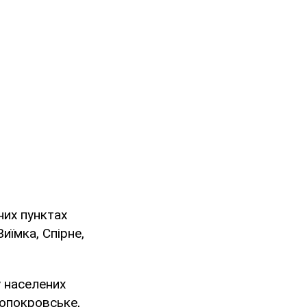
них пунктах
иїмка, Спірне,
у населених
вопокровське,