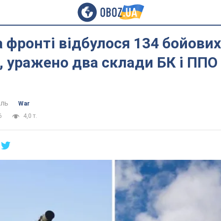
а фронті відбулося 134 бойових
, уражено два склади БК і ППО
ель
War
6
4,0 т.