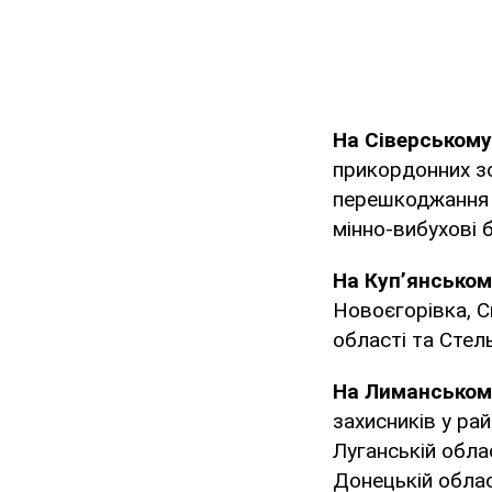
На Сіверськом
прикордонних зо
перешкоджання 
мінно-вибухові 
На Куп’янсько
Новоєгорівка, С
області та Стель
На Лиманськом
захисників у ра
Луганській облас
Донецькій облас