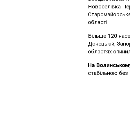
Новоселівка Пер
Старомайорське 
області.
Більше 120 насел
Донецькій, Запо
областях опинил
На Волинськом
стабільною без 