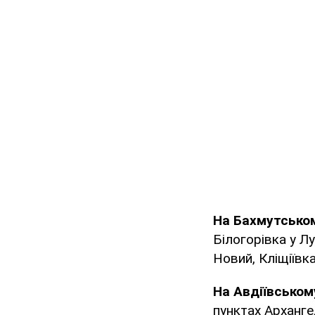
На Бахмутсько
Білогорівка у Лу
Новий, Кліщіївка
На Авдіївськом
пунктах Арханге