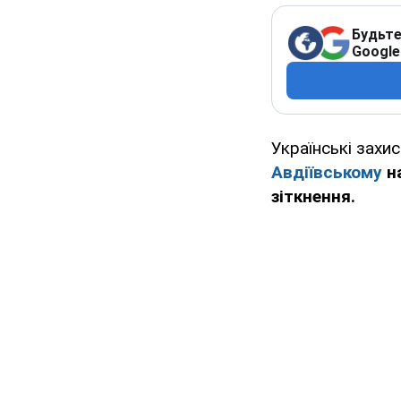
Будьте
Google
Українські захи
Авдіївському
н
зіткнення.