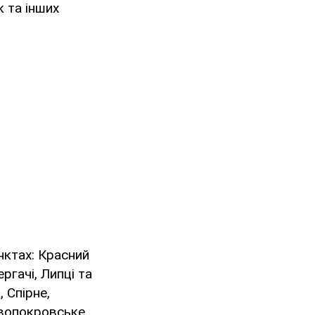
к та інших
нктах: Красний
ргачі, Липці та
 Спірне,
вопокровське,