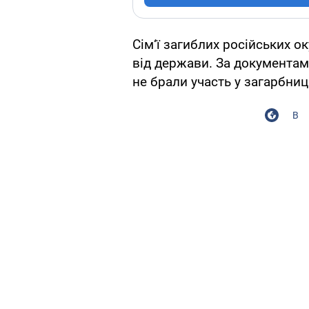
Сім‘ї загиблих російських о
від держави. За документами
не брали участь у загарбниц
В