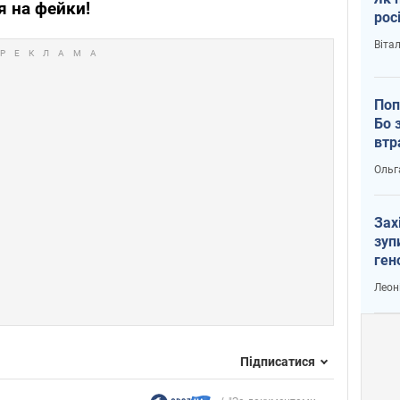
я на фейки!
рос
Віта
Поп
Бо 
втр
Ольг
Зах
зуп
ген
Леон
Підписатися