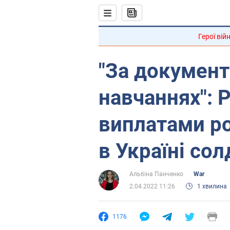
Герої вій
"За документ
навчаннях": Р
виплатами ро
в Україні сол
Альбіна Панченко
War
2.04.2022 11:26
1 хвилина
1176