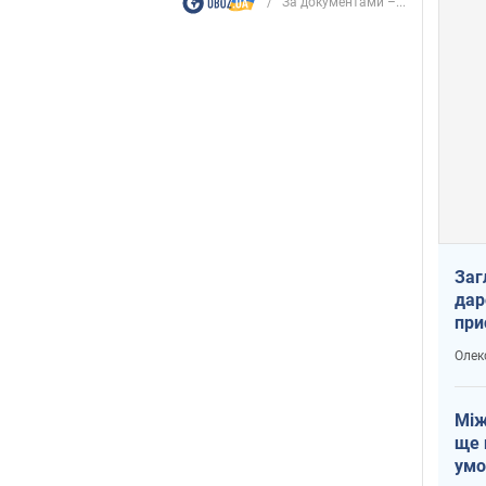
"За документами –...
Заг
дар
при
доп
Олек
Між
ще 
умо