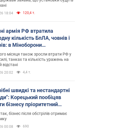
ані
120,4 т.
26 18:04
пні армія РФ втратила
дну кількість БпЛА, човнів і
рів: в Міноборони
люднили статистику
го місяця також зросли втрати РФ у
силі, танках та кількість уражень на
й відстані
4,4 т.
26 20:02
рібні швидкі та нестандартні
оди": Корецький пообіцяв
ти бізнесу пріоритетний
уп до наявних складських
 так, бізнес після обстрілів отримає
іщень
имку
690
26 00:08