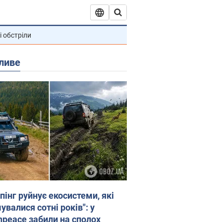
і обстріли
ливе
пінг руйнує екосистеми, які
валися сотні років": у
npeace забили на сполох