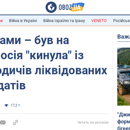
ни
Війна в Україні
Війна Ізраїлю та Ірану
VENETO
Російськ
Важ
ами – був на
осія "кинула" із
дичів ліквідованих
датів
17,2 т.
"Джи
форму
Читать на русском
Gree