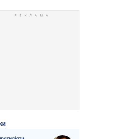
ки
протидіяти