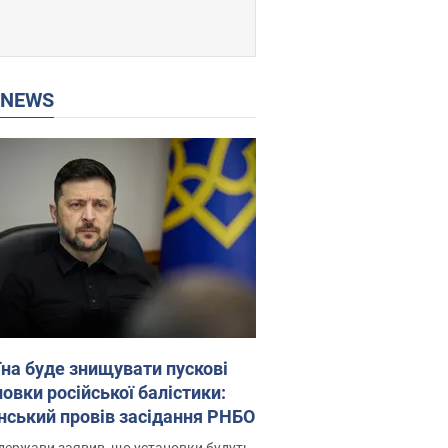
P NEWS
їна буде знищувати пускові
овки російської балістики:
нський провів засідання РНБО
держави заявив, що установки будуть