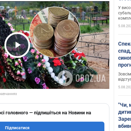
У висо
субаль
комплек
сотень
5.08.20
Спека
спад,
Play Video
сино
прог
змін
Зовсім
відсту
5.08.20
"Чи, 
дити
сі головного — підпишіться на Новини на
Заре
вбив
Підписатися