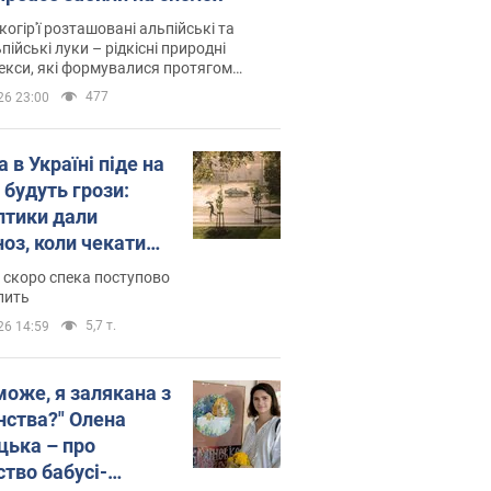
когір'ї розташовані альпійські та
пійські луки – рідкісні природні
си, які формувалися протягом
 років
477
26 23:00
 в Україні піде на
 будуть грози:
птики дали
ноз, коли чекати
и погоди
 скоро спека поступово
пить
5,7 т.
26 14:59
може, я залякана з
нства?" Олена
цька – про
ство бабусі-