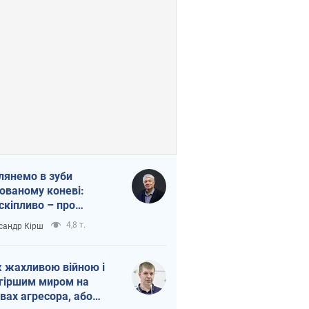
лянемо в зуби
ованому коневі:
скіпливо – про
омогу Україні
4,8 т.
сандр Кірш
 жахливою війною і
гіршим миром на
вах агресора, або