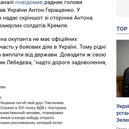
каналі
повідомив
радник голови
рав України Антон Геращенко. У
н надає скріншот зі сторінки Антона
померлих солдатів Кремля.
TO
ина окупанта не має офіційних
асть у бойових діях в Україні. Тому рідні
а виплати від держави. Доводити ж свою
ми Лебедєва, "надто дороге задоволення,
Укра
устан
Зеле
Глава 