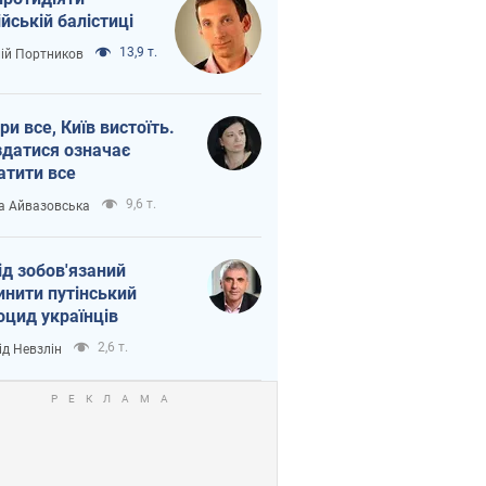
ійській балістиці
13,9 т.
лій Портников
ри все, Київ вистоїть.
здатися означає
атити все
9,6 т.
а Айвазовська
ід зобов'язаний
инити путінський
оцид українців
2,6 т.
ід Невзлін