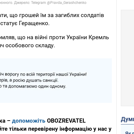
ти, що грошей їм за загиблих солдатів
онстатує Геращенко.
ляв, що на війні проти України Кремль
ч особового складу.
Дум
ка –
допоможіть
OBOZREVATEL
те тільки перевірену інформацію у нас у
Як 