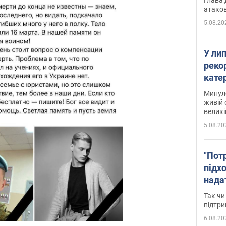
атаков
5.08.20
У ли
рекор
кате
опри
Минуло
живій 
великі
5.08.20
"Пот
підх
нада
дост
Так чи
прим
підтр
6.08.20