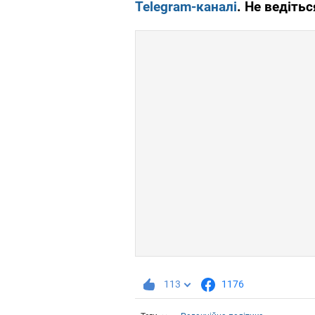
Telegram-каналі
. Не ведітьс
113
1176