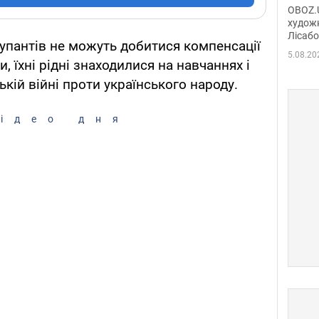
диси
OBOZ.U
Горсь
художн
Лісабо
Дмит
купантів не можуть добитися компенсації
в По
5.08.20
, їхні рідні знаходилися на навчаннях і
ькій війні проти українського народу.
ідео дня