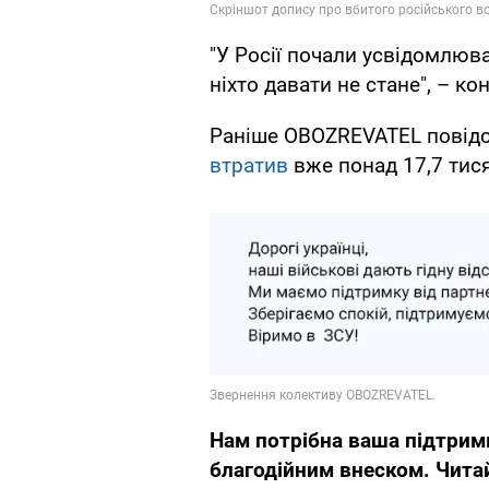
"У Росії почали усвідомлюва
ніхто давати не стане", – к
Раніше OBOZREVATEL повідом
втратив
вже понад 17,7 тися
Нам потрібна ваша підтрим
благодійним внеском. Читай