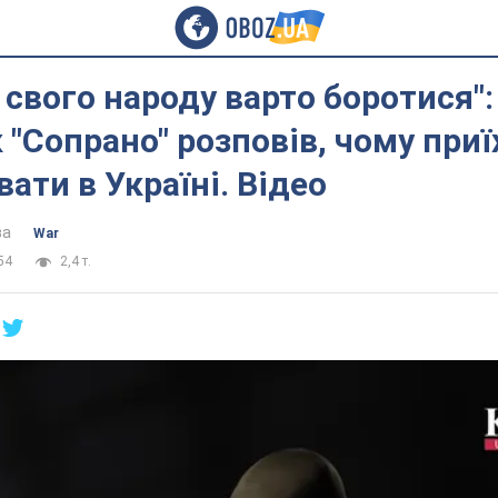
 свого народу варто боротися":
 "Сопрано" розповів, чому приї
вати в Україні. Відео
ва
War
54
2,4 т.