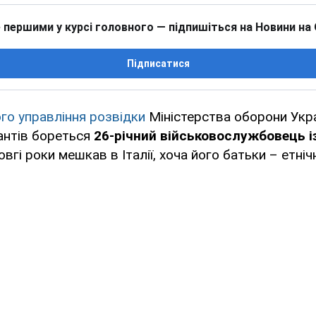
 першими у курсі головного — підпишіться на Новини на
Підписатися
го управління розвідки
Міністерства оборони Укра
антів бореться
26-річний
військовослужбовець і
довгі роки мешкав в Італії, хоча його батьки – етнічн