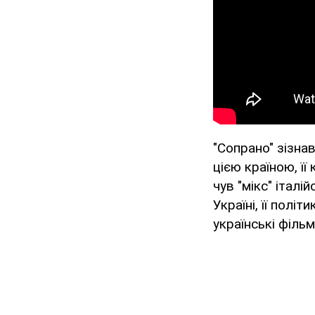
"Сопрано" зізнав
цією країною, ї
чув "мікс" італі
Україні, її полі
українські фільм