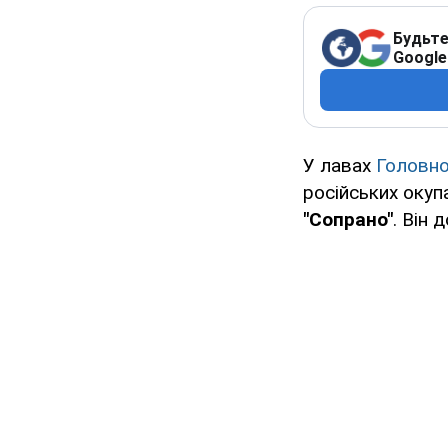
Будьте
Google
У лавах
Головно
російських окуп
"Сопрано"
. Він 