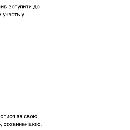
ішив вступити до
 участь у
ротися за свою
ю, розвиненішою,