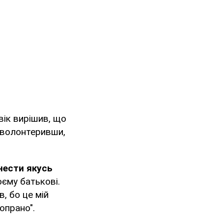
вік вирішив, що
Поволонтеривши,
инести якусь
оєму батькові.
, бо це мій
Сопрано".