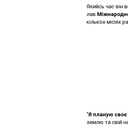
Якийсь час він в
лав
Міжнародно
кількох місіях 
"
Я планую своє
землю та свій н