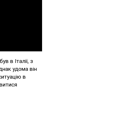
в в Італії, з
днак удома він
 ситуацію в
ивитися