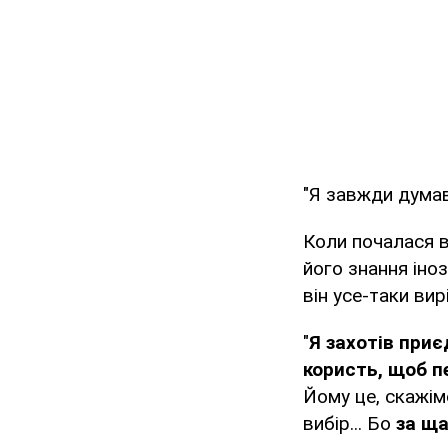
"Я завжди думав 
Коли почалася в
його знання іно
він усе-таки вир
"
Я захотів приє
користь, щоб пе
Йому це, скажім
вибір... Бо
за ща