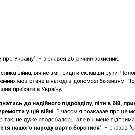
про Україну", – зізнався 26-річний захисник.
елика війна, він не зміг сидіти склавши руки. Чоло
земних мов стане в нагоді в допомозі біженцям. 
ішив приїхати в Україну.
днатись до надійного підрозділу, піти в бій, пр
ремогти у цій війні
. З часом я розказав про це м
о так, не дуже сподобалось, але він мене підтримав
стя нашого народу варто боротися
", – сказав "