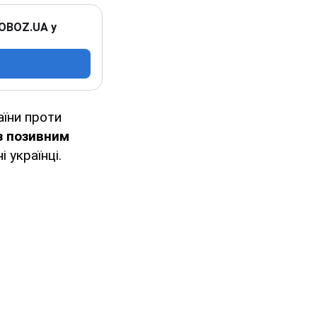
 OBOZ.UA у
їни проти
з позивним
і українці.