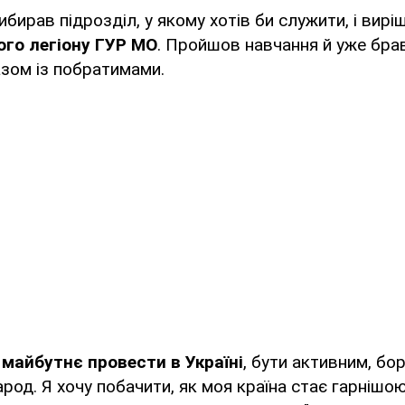
ибирав підрозділ, у якому хотів би служити, і вир
го легіону ГУР МО
. Пройшов навчання й уже брав
разом із побратимами.
 майбутнє провести в Україні
, бути активним, бо
арод. Я хочу побачити, як моя країна стає гарнішо