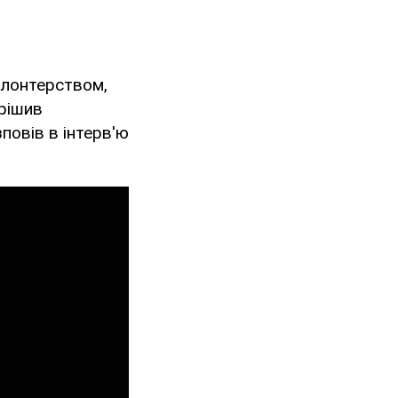
олонтерством,
ирішив
повів в інтерв'ю