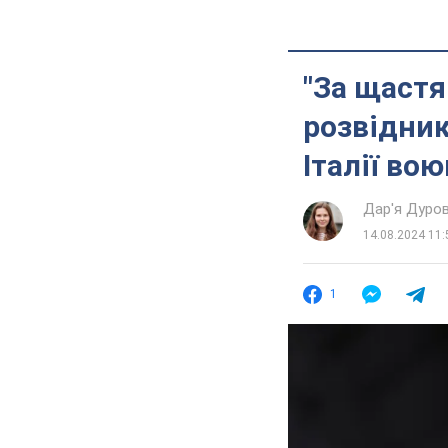
"За щастя
розвідник
Італії вою
Дар'я Дуро
14.08.2024 11:
1