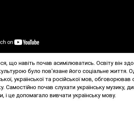
ся, що навіть почав асимілюватись. Освіту він здобу
ї культурою було пов'язане його соціальне життя. О
йської, української та російської мов, обговорював
тику. Самостійно почав слухати українську музику, д
и, і це допомагало вивчати українську мову.