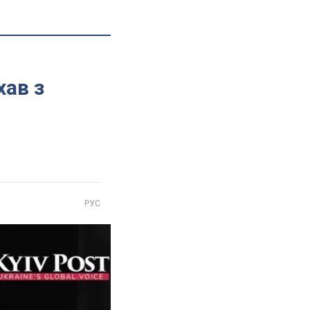
хав з
РУС