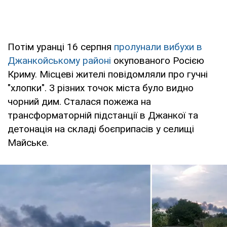
Потім уранці 16 серпня
пролунали вибухи в
Джанкойському районі
окупованого Росією
Криму. Місцеві жителі повідомляли про гучні
"хлопки". З різних точок міста було видно
чорний дим. Сталася пожежа на
трансформаторній підстанції в Джанкої та
детонація на складі боєприпасів у селищі
Майське.