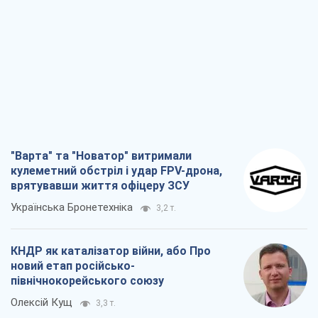
"Варта" та "Новатор" витримали
кулеметний обстріл і удар FPV-дрона,
врятувавши життя офіцеру ЗСУ
Українська Бронетехніка
3,2 т.
КНДР як каталізатор війни, або Про
новий етап російсько-
північнокорейського союзу
Олексій Кущ
3,3 т.