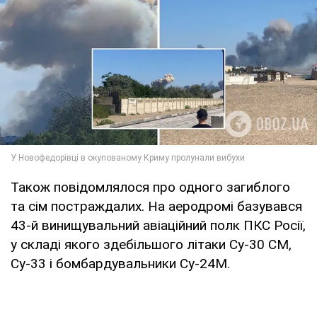
Також повідомлялося про одного загиблого
та сім постраждалих. На аеродромі базувався
43-й винищувальний авіаційний полк ПКС Росії,
у складі якого здебільшого літаки Су-30 СМ,
Су-33 і бомбардувальники Су-24М.