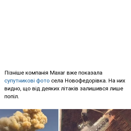
Пізніше компанія Maxar вже показала
супутникові фото
села Новофедорівка. На них
видно, що від деяких літаків залишився лише
попіл.