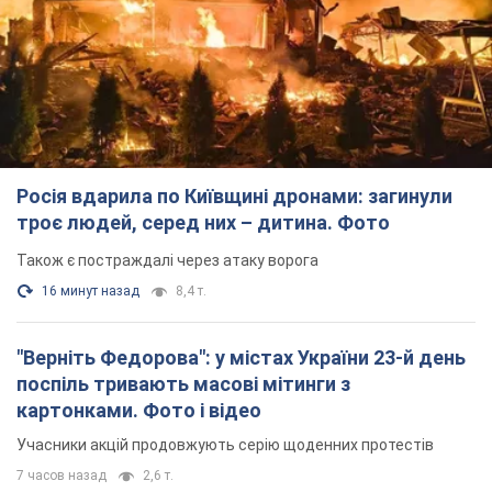
Росія вдарила по Київщині дронами: загинули
троє людей, серед них – дитина. Фото
Також є постраждалі через атаку ворога
16 минут назад
8,4 т.
"Верніть Федорова": у містах України 23-й день
поспіль тривають масові мітинги з
картонками. Фото і відео
Учасники акцій продовжують серію щоденних протестів
7 часов назад
2,6 т.