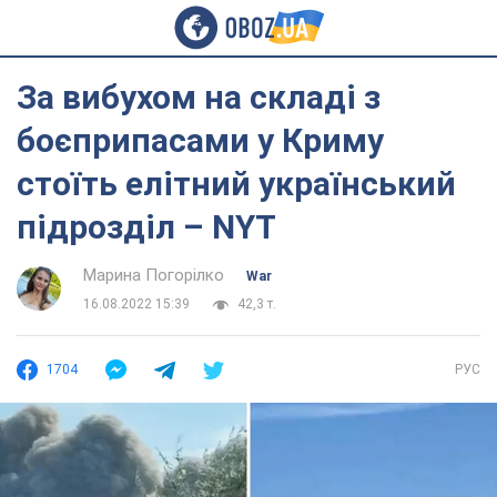
За вибухом на складі з
боєприпасами у Криму
стоїть елітний український
підрозділ – NYT
Марина Погорілко
War
16.08.2022 15:39
42,3 т.
1704
РУС