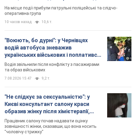
На місце події прибули патрульні поліцейські та слідчо-
оперативна група
10 часов назад
10,6 т.
"Воюють, бо дурні": у Чернівцях
водій автобуса зневажив
українських військових і поплатився.
Відео
Водія звільнили після конфлікту з пасажирами
та образ військових
7.08.2026 15:47
9,2 т.
"Не слідкує за сексуальністю": у
Києві консультант салону краси
образив жінку після хімієтерапії,
розгорівся скандал. Фото
Працівник салону почав надавати оцінку
зовнішності жінки, сказавши, що вона носить
"чоловічу стрижку"