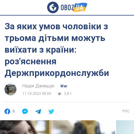
За яких умов чоловіки з
трьома дітьми можуть
виїхати з країни:
роз'яснення
Держприкордонслужби
Надія Данищук
War
11.10.2023 08:00
3,8 т.
0
РУС