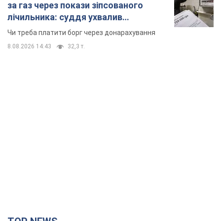
за газ через покази зіпсованого
лічильника: суддя ухвалив
неочікуване рішення
Чи треба платити борг через донарахування
8.08.2026 14:43
32,3 т.