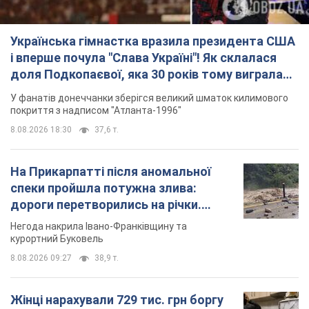
Українська гімнастка вразила президента США
і вперше почула "Слава Україні"! Як склалася
доля Подкопаєвої, яка 30 років тому виграла
"золото" Олімпіади
У фанатів донеччанки зберігся великий шматок килимового
покриття з надписом "Атланта-1996"
8.08.2026 18:30
37,6 т.
На Прикарпатті після аномальної
спеки пройшла потужна злива:
дороги перетворились на річки.
Відео
Негода накрила Івано-Франківщину та
курортний Буковель
8.08.2026 09:27
38,9 т.
Жінці нарахували 729 тис. грн боргу