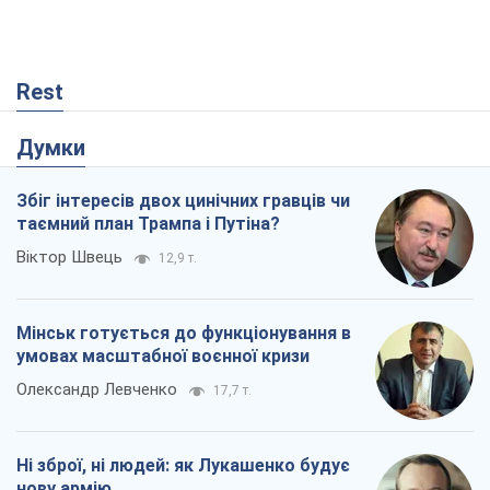
Rest
Думки
Збіг інтересів двох цинічних гравців чи
таємний план Трампа і Путіна?
Віктор Швець
12,9 т.
Мінськ готується до функціонування в
умовах масштабної воєнної кризи
Олександр Левченко
17,7 т.
Ні зброї, ні людей: як Лукашенко будує
нову армію