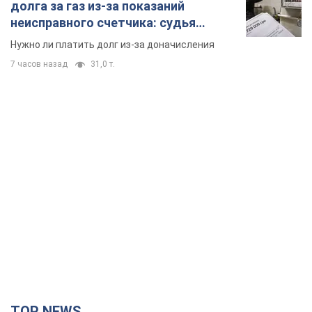
долга за газ из-за показаний
неисправного счетчика: судья
вынес неожиданное решение
Нужно ли платить долг из-за доначисления
7 часов назад
31,0 т.
TOP NEWS