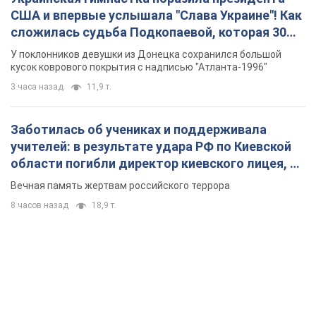
США и впервые услышала "Слава Украине"! Как
сложилась судьба Подкопаевой, которая 30
лет назад завоевала "золото" Олимпиады
У поклонников девушки из Донецка сохранился большой
кусок коврового покрытия с надписью "Атланта-1996"
3 часа назад
11,9 т.
Заботилась об учениках и поддерживала
учителей: в результате удара РФ по Киевской
области погибли директор киевского лицея, её
муж и внук
Вечная память жертвам российского террора
8 часов назад
18,9 т.