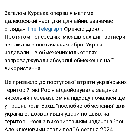
Загалом Курська операція матиме
далекосяжні наслідки для війни, зазначає
оглядач
The Telegraph
Френсіс Дірнлі.
Протягом попередніх місяців західні партнери
зволікали з постачанням зброї Україні,
надавали її в обмежених кількостях і
запроваджували абсурдні обмеження на її
використання.
Це призвело до поступової втрати українських
територій, які Росія відвойовувала завдяки
чисельній перевазі. Зміна підходу почалася ще
у травні, коли Захід "послабив обмеження" для
українців, дозволивши удари по цілях на
території Росії з використанням наданої зброї.
Але ключовими стали події 6 серпня 2024