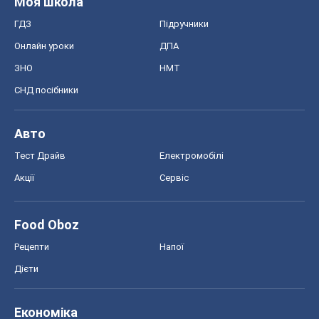
Моя школа
ГДЗ
Підручники
Онлайн уроки
ДПА
ЗНО
НМТ
СНД посібники
Авто
Тест Драйв
Електромобілі
Акції
Сервіс
Food Oboz
Рецепти
Напої
Дієти
Економіка