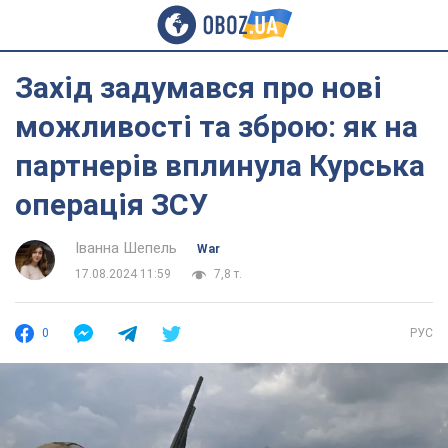
Захід задумався про нові
можливості та зброю: як на
партнерів вплинула Курська
операція ЗСУ
Іванна Шепель
War
17.08.2024 11:59
7,8 т.
0
РУС