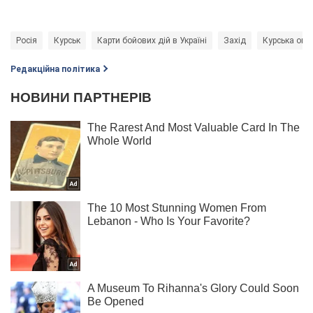
Росія
Курськ
Карти бойових дій в Україні
Захід
Курська опе
Редакційна політика