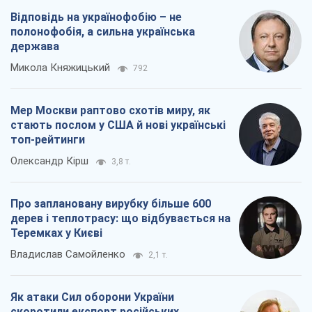
Відповідь на українофобію – не
полонофобія, а сильна українська
держава
Микола Княжицький
792
Мер Москви раптово схотів миру, як
стають послом у США й нові українські
топ-рейтинги
Олександр Кірш
3,8 т.
Про заплановану вирубку більше 600
дерев і теплотрасу: що відбувається на
Теремках у Києві
Владислав Самойленко
2,1 т.
Як атаки Сил оборони України
скоротили експорт російських