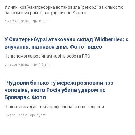
У липні країна-агресорка встановила "рекорд" за кількістю
балістичних ракет, запущених по Україні
5 часов назад
61,9 т.
У Єкатеринбурзі атаковано склад Wildberries: є
влучання, піднявся дим. Фото і відео
Не допомогла росіянам навіть робота ППО
5 часов назад
10,2 т.
"Чудовий батько": у мережі розповіли про
чоловіка, якого Росія убила ударом по
Броварах. Фото
Чоловіка згадують як професіонала своєї справи
3 часа назад
2,7 т.