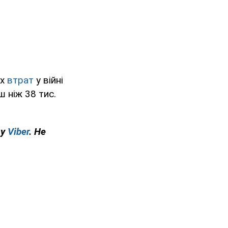
их
втрат
у війні
ш ніж 38 тис.
 у
Viber
. Не