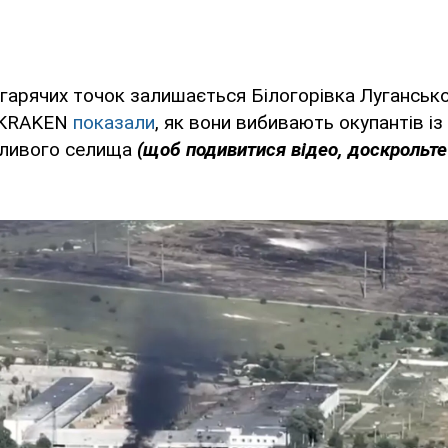
 гарячих точок залишається Білогорівка Луганської
у KRAKEN
показали
, як вони вибивають окупантів із
жливого селища
(щоб подивитися відео, доскрольте