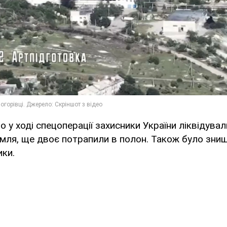
о у ході спецоперації захисники України ліквідув
мля, ще двоє потрапили в полон. Також було зни
ики.