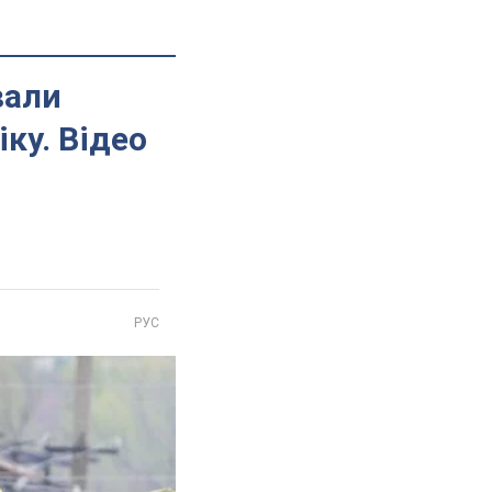
вали
ку. Відео
РУС