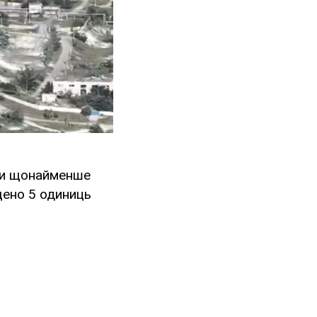
али щонайменше
щено 5 одиниць