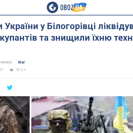
 України у Білогорівці ліквіду
купантів та знищили їхню техні
нченко
War
27
31,3 т.