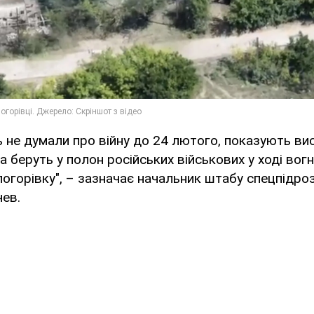
ть не думали про війну до 24 лютого, показують ви
а беруть у полон російських військових у ході вог
логорівку", – зазначає начальник штабу спецпідр
ев.