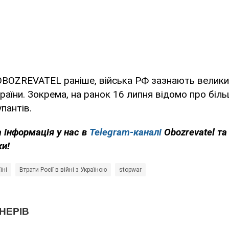
OBOZREVATEL раніше, війська РФ зазнають велик
раїни. Зокрема, на ранок 16 липня відомо про біль
пантів.
 інформація у нас в
Telegram-каналі
Obozrevatel та
ки!
їні
Втрати Росії в війні з Україною
stopwar