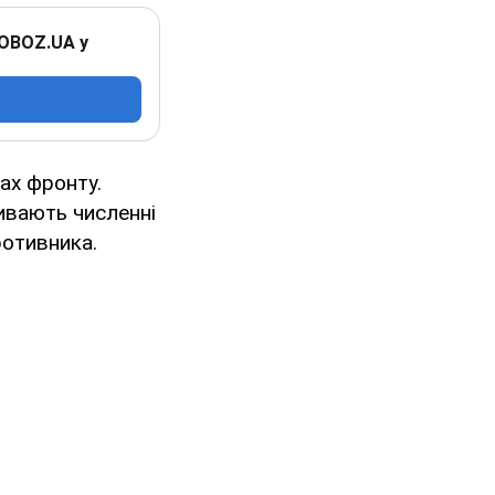
 OBOZ.UA у
ах фронту.
ивають численні
ротивника.