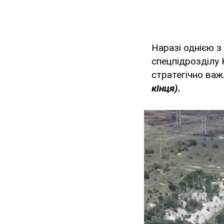
Наразі однією з
спецпідрозділ
стратегічно ва
кінця).