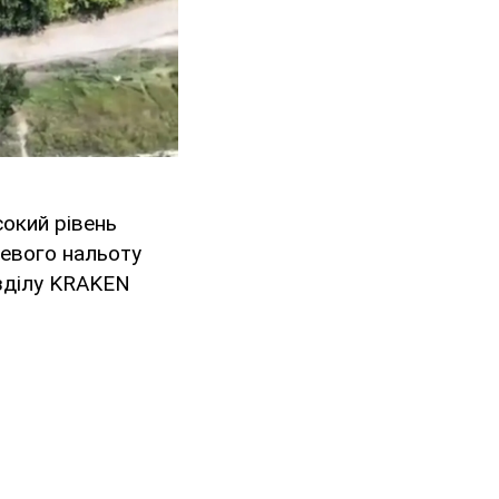
сокий рівень
невого нальоту
озділу KRAKEN