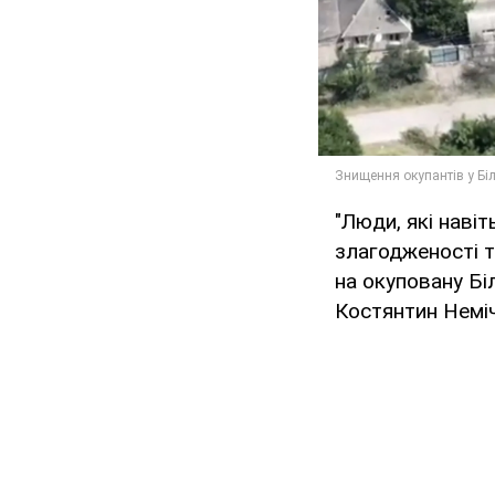
"Люди, які наві
злагодженості т
на окуповану Бі
Костянтин Неміч