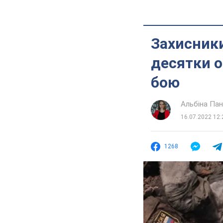
Захисники
десятки о
бою
Альбіна Па
16.07.2022 12:
1268