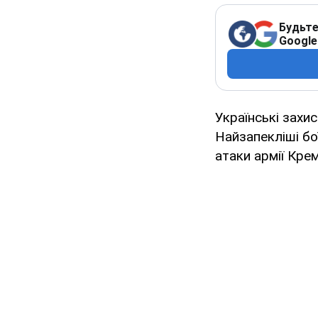
Будьте
Google
Українські захи
Найзапекліші бо
атаки армії Крем