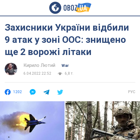
Захисники України відбили
9 атак у зоні ООС: знищено
ще 2 ворожі літаки
Кирило Лютий
War
6.04.2022 22:52
6,8 т.
1202
РУС