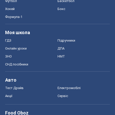
Футбол
Баскетбол
Хокей
Бокс
Формула-1
Моя школа
ГДЗ
Підручники
Онлайн уроки
ДПА
ЗНО
НМТ
СНД посібники
Авто
Тест Драйв
Електромобілі
Акції
Сервіс
Food Oboz