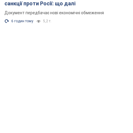
санкції проти Росії: що далі
Документ передбачає нові економічні обмеження
6 годин тому
5,2 т.