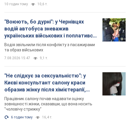
10 годин тому
10,6 т.
"Воюють, бо дурні": у Чернівцях
водій автобуса зневажив
українських військових і поплатився.
Відео
Водія звільнили після конфлікту з пасажирами
та образ військових
7.08.2026 15:47
9,1 т.
"Не слідкує за сексуальністю": у
Києві консультант салону краси
образив жінку після хімієтерапії,
розгорівся скандал. Фото
Працівник салону почав надавати оцінку
зовнішності жінки, сказавши, що вона носить
"чоловічу стрижку"
6 годин тому
16,4 т.