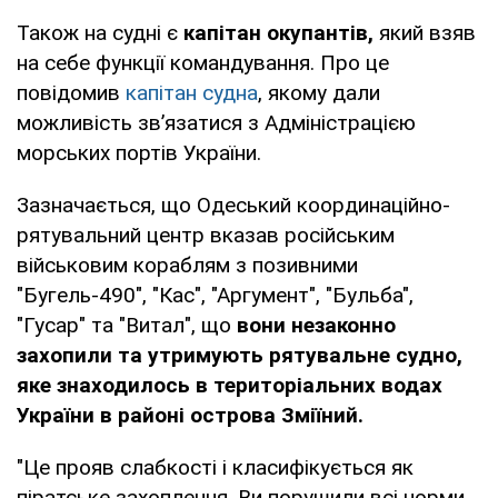
Також на судні є
капітан окупантів,
який взяв
на себе функції командування. Про це
повідомив
капітан судна
, якому дали
можливість зв’язатися з Адміністрацією
морських портів України.
Зазначається, що Одеський координаційно-
рятувальний центр вказав російським
військовим кораблям з позивними
"Бугель-490", "Кас", "Аргумент", "Бульба",
"Гусар" та "Витал", що
вони незаконно
захопили та утримують рятувальне судно,
яке знаходилось в територіальних водах
України в районі острова Зміїний.
"Це прояв слабкості і класифікується як
піратське захоплення. Ви порушили всі норми