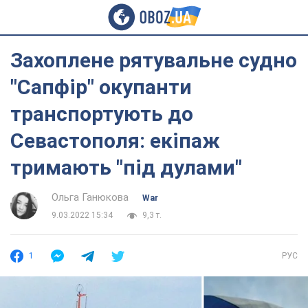
Захоплене рятувальне судно
"Сапфір" окупанти
транспортують до
Севастополя: екіпаж
тримають "під дулами"
Ольга Ганюкова
War
9.03.2022 15:34
9,3 т.
1
РУС