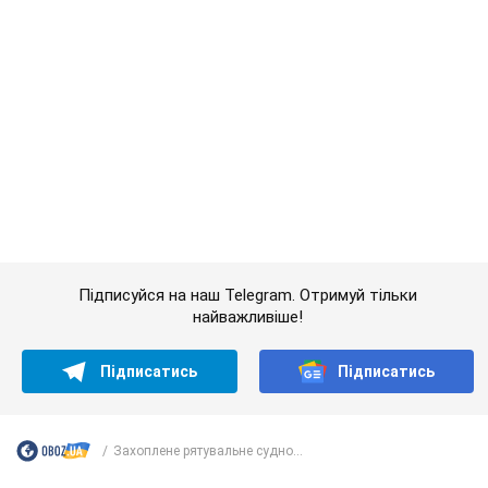
найважливіше!
Підписатись
Підписатись
Захоплене рятувальне судно...
Важливе
Красуня зі Львова з рекордом виграла