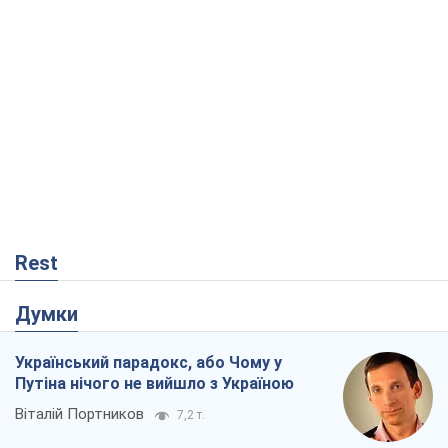
Думки
Український парадокс, або Чому у
Путіна нічого не вийшло з Україною
Віталій Портников
7,2 т.
Москва висуває претензії Пекіну:
дружба перетворюється на залежність
Росії від Китаю
Віктор Каспрук
7,2 т.
Дух Анкоріджа остаточно випарувався
Віктор Андрусів
1,7 т.