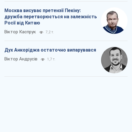
Війна і медіа: політика пішла в
соцмережі, а ЗМІ грають за правилами
ютуб
Павло Казарін
1,0 т.
У полоні власних міфів: як
Костянтинівка стала головною
ідеологічною пасткою для російських