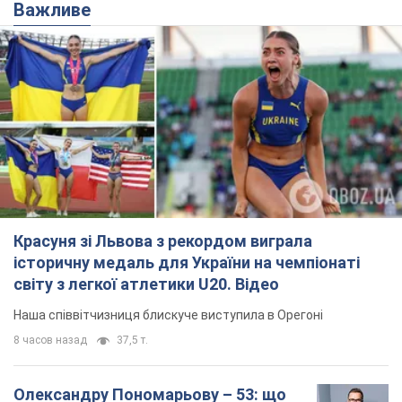
історичну медаль для України на чемпіонаті
світу з легкої атлетики U20. Відео
Наша співвітчизниця блискуче виступила в Орегоні
8 часов назад
37,5 т.
Олександру Пономарьову – 53: що
відомо про трьох дітей секс-
символа 90-х та який вигляд вони
мають
За розвитком кар'єри артист не забував про
особисте щастя
9.08.2026 04:01
10,3 т.
У ПриватБанку розповіли, чи дійсні
долари 1996 року: чи приймають
обмінники та банки такі купюри
Що робити, якщо банки та обмінні пункти не
приймають старі долари