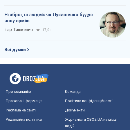
Про компанію
Команда
Правова інформація
Політика конфіденційності
Реклама на сайті
Документи
Редакційна політика
Журналісти OBOZ.UA на місці
подій
OBOZ.UA
Політика
Світ
Розслідування
Блоги
Суспільство
Регіони України
Київ
Харків
Запоріжжя
Дніпро