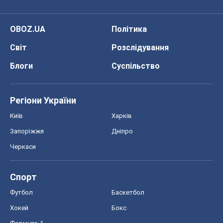
Черкаси
Спорт
Футбол
Баскетбол
Хокей
Бокс
Формула-1
Моя школа
ГДЗ
Підручники
Онлайн уроки
ДПА
ЗНО
НМТ
СНД посібники
Авто
Тест Драйв
Електромобілі