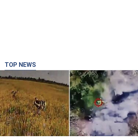
"Мінус техніка, мінус піхота!" У мережі показали
ювелірну роботу пілотів FPV. Відео
На оприлюднених кадрах зафіксовано удари по укриттях,
автомобілях, інженерній техніці та живій силі російських
військ
час назад
4,1 т.
Армія РФ знищила підприємство Kromberg &
Schubert у Житомирі. Фото
Коли поновить роботу підприємство, наразі невідомо