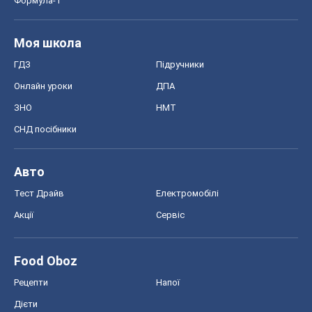
Акції
Сервіс
Food Oboz
Рецепти
Напої
Дієти
Економіка
Ринки та компанії
Макроекономіка
MedOboz
Новини медицини
MAMACLUB
Шоу
Афіша
Плітки