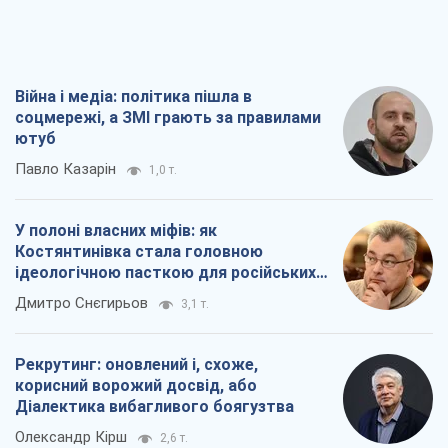
окупантів
Дмитро Снєгирьов
3,1 т.
Рекрутинг: оновлений і, схоже,
корисний ворожий досвід, або
Діалектика вибагливого боягузтва
Олександр Кірш
2,6 т.
Ні зброї, ні людей: як Лукашенко будує
нову армію
Ігар Тишкевич
17,0 т.
Всі думки