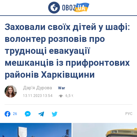
Заховали своїх дітей у шафі:
волонтер розповів про
труднощі евакуації
мешканців із прифронтових
районів Харківщини
Дар'я Дурова
War
13.11.2023 13:54
6,5 т.
26
РУС