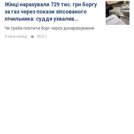
Жінці нарахували 729 тис. грн боргу
за газ через покази зіпсованого
лічильника: суддя ухвалив
неочікуване рішення
Чи треба платити борг через донарахування
4 часа назад
30,5 т.