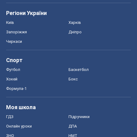
Регіони України
Київ
Харків
Запоріжжя
Дніпро
Черкаси
Спорт
Футбол
Баскетбол
Хокей
Бокс
Формула-1
Моя школа
ГДЗ
Підручники
Онлайн уроки
ДПА
ЗНО
НМТ