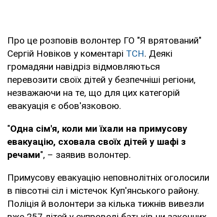
Про це розповів волонтер ГО "Я врятований"
Сергій Новіков у коментарі
ТСН
. Деякі
громадяни навідріз відмовляються
перевозити своїх дітей у безпечніші регіони,
незважаючи на те, що для цих категорій
евакуація є обов'язковою.
"
Одна сім'я, коли ми їхали на примусову
евакуацію, сховала своїх дітей у шафі з
речами
", – заявив волонтер.
Примусову евакуацію неповнолітніх оголосили
в півсотні сіл і містечок Куп'янського району.
Поліція й волонтери за кілька тижнів вивезли
вже 257 дітей у супроводі батьків чи законних