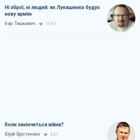
Ні зброї, ні людей: як Лукашенко будує
нову армію
Ігар Тишкевич
11,0 т.
Коли закінчиться війна?
Юрій Хрістензен
5,5 т.