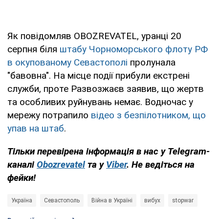
Як повідомляв OBOZREVATEL, уранці 20
серпня біля
штабу Чорноморського флоту РФ
в окупованому Севастополі
пролунала
"бавовна". На місце події прибули екстрені
служби, проте Развозжаєв заявив, що жертв
та особливих руйнувань немає. Водночас у
мережу потрапило
відео з безпілотником, що
упав на штаб
.
Тільки перевірена інформація в нас у Telegram-
каналі
Obozrevatel
та у
Viber
. Не ведіться на
фейки!
Україна
Севастополь
Війна в Україні
вибух
stopwar