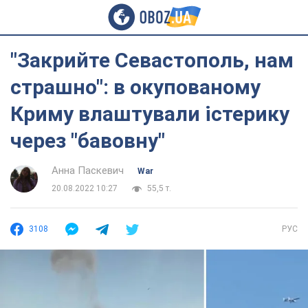
"Закрийте Севастополь, нам
страшно": в окупованому
Криму влаштували істерику
через "бавовну"
Анна Паскевич
War
20.08.2022 10:27
55,5 т.
3108
РУС