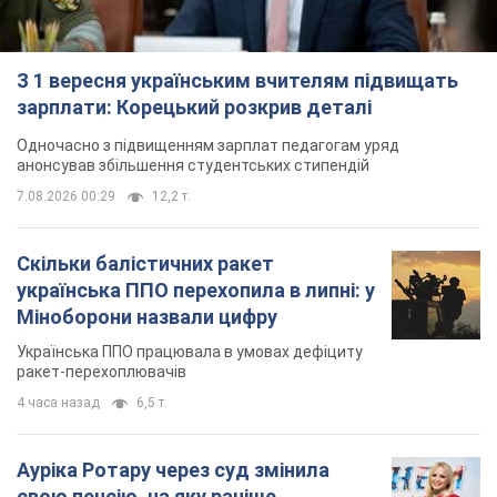
З 1 вересня українським вчителям підвищать
зарплати: Корецький розкрив деталі
Одночасно з підвищенням зарплат педагогам уряд
анонсував збільшення студентських стипендій
7.08.2026 00:29
12,2 т.
Скільки балістичних ракет
українська ППО перехопила в липні: у
Міноборони назвали цифру
Українська ППО працювала в умовах дефіциту
ракет-перехоплювачів
4 часа назад
6,5 т.
Ауріка Ротару через суд змінила
свою пенсію, на яку раніше