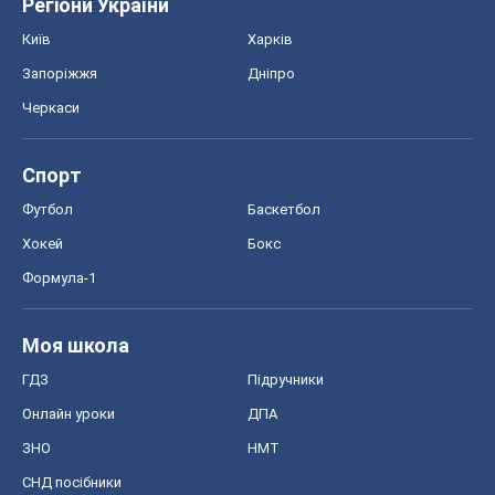
Регіони України
Київ
Харків
Запоріжжя
Дніпро
Черкаси
Спорт
Футбол
Баскетбол
Хокей
Бокс
Формула-1
Моя школа
ГДЗ
Підручники
Онлайн уроки
ДПА
ЗНО
НМТ
СНД посібники