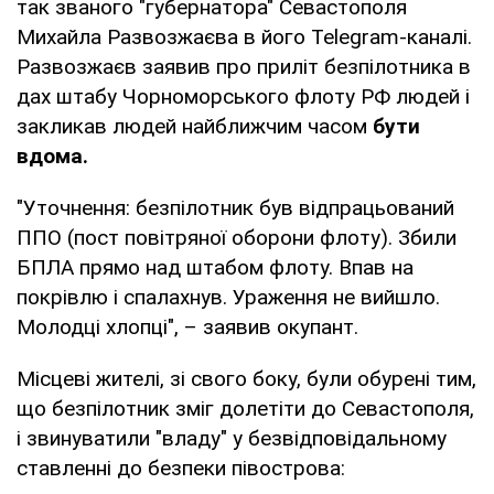
так званого "губернатора" Севастополя
Михайла Развозжаєва в його Telegram-каналі.
Развозжаєв заявив про приліт безпілотника в
дах штабу Чорноморського флоту РФ людей і
закликав людей найближчим часом
бути
вдома.
"Уточнення: безпілотник був відпрацьований
ППО (пост повітряної оборони флоту). Збили
БПЛА прямо над штабом флоту. Впав на
покрівлю і спалахнув. Ураження не вийшло.
Молодці хлопці", – заявив окупант.
Місцеві жителі, зі свого боку, були обурені тим,
що безпілотник зміг долетіти до Севастополя,
і звинуватили "владу" у безвідповідальному
ставленні до безпеки півострова: