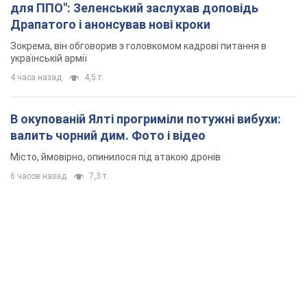
для ППО": Зеленський заслухав доповідь
Драпатого і анонсував нові кроки
Зокрема, він обговорив з головкомом кадрові питання в
українській армії
4 часа назад
4,5 т.
В окупованій Ялті прогриміли потужні вибухи:
валить чорний дим. Фото і відео
Місто, ймовірно, опинилося під атакою дронів
6 часов назад
7,3 т.