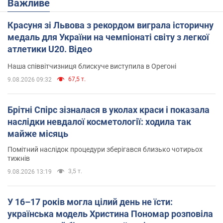
Важливе
Красуня зі Львова з рекордом виграла історичну
медаль для України на чемпіонаті світу з легкої
атлетики U20. Відео
Наша співвітчизниця блискуче виступила в Орегоні
67,5 т.
9.08.2026 09:32
Брітні Спірс зізналася в уколах краси і показала
наслідки невдалої косметології: ходила так
майже місяць
Помітний наслідок процедури зберігався близько чотирьох
тижнів
3,5 т.
9.08.2026 13:19
У 16–17 років могла цілий день не їсти:
українська модель Христина Пономар розповіла