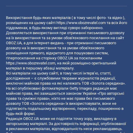
Використання будь-яких матеріалів ( в тому числі фото- та відео-),
розміщених на цьому сайті
https://www.obozrevatel.com
та всіх його
піддоменах, в будь-якому вигляді суворо заборонено.
Дозволяється використання при отриманні письмового дозволу
на їх використання та за умови обов'язкового посилання на сайт
OBOZ.UA, а для інтернет-видань - при отриманні письмового
дозволу на їх використання та за умови обов'язкового
розміщення прямого, відкритого для пошукових систем,
гіперпосилання на сторінку OBOZ.UA за посиланням
https://www.obozrevatel.com
, на якій розміщено оригінальний
матеріал в першому абзаці матеріалу.
Всі матеріали на цьому сайті, в тому числі інтерв’ю, статті,
дослідження – є службовими творами журналістів редакції,
виключні майнові права на які належать ТОВ «Золота середина».
На всі опубліковані фотоматеріали Getty Images редакція має
майнові права, які захищаються законом України «Про авторські
права та суміжні права», ніхто не має права без письмового
дозволу ТОВ «Золота середина» їх використовувати, вони не
підлягають подальшому відтворенню, перекладу, поширенню в
будь-якій формі.
Редакція OBOZ.UA може не поділяти точку зору, викладену в
авторському матеріалі. За достовірність інформації, опублікованої
в рекламних матеріалах, відповідальність несе рекламодавець.