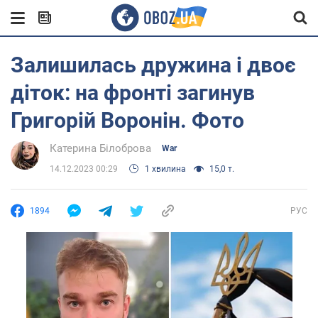
Залишилась дружина і двоє
діток: на фронті загинув
Григорій Воронін. Фото
Катерина Білоброва
War
14.12.2023 00:29
1 хвилина
15,0 т.
1894
РУС