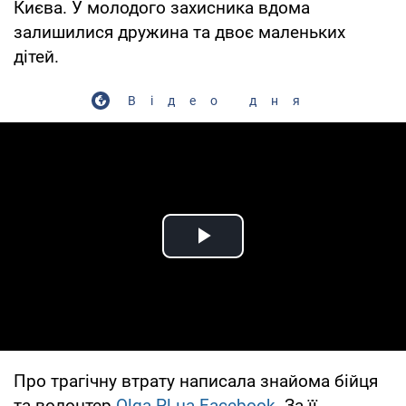
Києва. У молодого захисника вдома
залишилися дружина та двоє маленьких
дітей.
Відео дня
Play Video
Про трагічну втрату написала знайома бійця
та волонтер
Olga Pl на Facebook.
За її