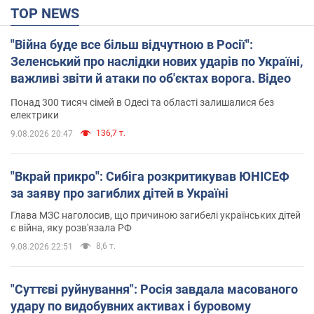
TOP NEWS
"Війна буде все більш відчутною в Росії":
Зеленський про наслідки нових ударів по Україні,
важливі звіти й атаки по об'єктах ворога. Відео
Понад 300 тисяч сімей в Одесі та області залишалися без
електрики
136,7 т.
9.08.2026 20:47
"Вкрай прикро": Сибіга розкритикував ЮНІСЕФ
за заяву про загиблих дітей в Україні
Глава МЗС наголосив, що причиною загибелі українських дітей
є війна, яку розв'язала РФ
8,6 т.
9.08.2026 22:51
"Суттєві руйнування": Росія завдала масованого
удару по видобувних активах і буровому