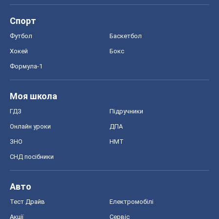
Спорт
Футбол
Баскетбол
Хокей
Бокс
Формула-1
Моя школа
ГДЗ
Підручники
Онлайн уроки
ДПА
ЗНО
НМТ
СНД посібники
Авто
Тест Драйв
Електромобілі
Акції
Сервіс