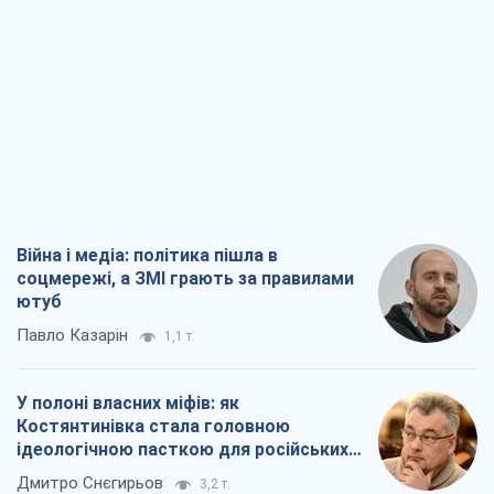
Війна і медіа: політика пішла в
соцмережі, а ЗМІ грають за правилами
ютуб
Павло Казарін
1,1 т.
У полоні власних міфів: як
Костянтинівка стала головною
ідеологічною пасткою для російських
окупантів
Дмитро Снєгирьов
3,2 т.