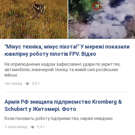
"Мінус техніка, мінус піхота!" У мережі показали
ювелірну роботу пілотів FPV. Відео
На оприлюднених кадрах зафіксовано удари по укриттях,
автомобілях, інженерній техніці та живій силі російських
військ
час назад
6,5 т.
Армія РФ знищила підприємство Kromberg &
Schubert у Житомирі. Фото
Коли поновить роботу підприємство, наразі невідомо
2 часа назад
9,3 т.