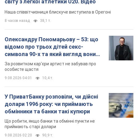
світу з легкої атлетики U20. Відео
Наша співвітчизниця блискуче виступила в Орегоні
8 часов назад
38,1 т.
Олександру Пономарьову – 53: що
відомо про трьох дітей секс-
символа 90-х та який вигляд вони
мають
За розвитком кар'єри артист не забував про
особисте щастя
9.08.2026 04:01
10,4 т.
У ПриватБанку розповіли, чи дійсні
долари 1996 року: чи приймають
обмінники та банки такі купюри
Що робити, якщо банки та обмінні пункти не
приймають старі долари
9.08.2026 02:20
90,9 т.