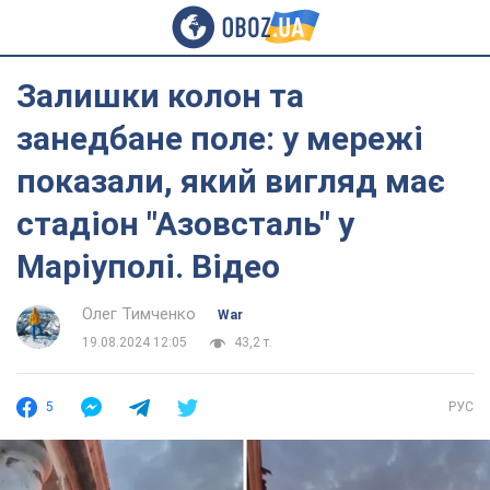
Залишки колон та
занедбане поле: у мережі
показали, який вигляд має
стадіон "Азовсталь" у
Маріуполі. Відео
Олег Тимченко
War
19.08.2024 12:05
43,2 т.
5
РУС