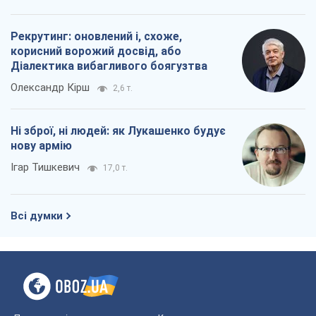
Рекрутинг: оновлений і, схоже,
корисний ворожий досвід, або
Діалектика вибагливого боягузтва
Олександр Кірш
2,6 т.
Ні зброї, ні людей: як Лукашенко будує
нову армію
Ігар Тишкевич
17,0 т.
Всі думки