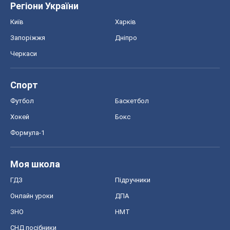
Регіони України
Київ
Харків
Запоріжжя
Дніпро
Черкаси
Спорт
Футбол
Баскетбол
Хокей
Бокс
Формула-1
Моя школа
ГДЗ
Підручники
Онлайн уроки
ДПА
ЗНО
НМТ
СНД посібники