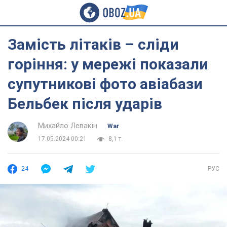
Замість літаків – сліди
горіння: у мережі показали
супутникові фото авіабази
Бельбек після ударів
Михайло Левакін
War
17.05.2024 00:21
8,1 т.
24
РУС