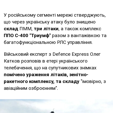
У російському сегменті мережі стверджують,
що через українську атаку було знищено
склад
ПММ,
три літаки
, а також комплекс
ППО С-400 "Триумф"
разом з вантажівкою та
багатофункціональною РЛС управління.
Військовий експерт з Defence Express Олег
Катков розповів в етері українського
телебачення, що на супутникових знімках
помічено ураження літаків, зенітно-
ракетного комплексу, та складу
"імовірно, з
авіаційним озброєнням".