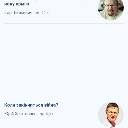
нову армію
Ігар Тишкевич
10,4 т.
Коли закінчиться війна?
Юрій Хрістензен
5,0 т.