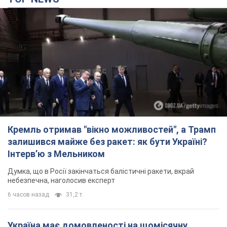
Кремль отримав "вікно можливостей", а Трамп
залишився майже без ракет: як бути Україні?
Інтерв’ю з Мельником
Думка, що в Росії закінчаться балістичні ракети, вкрай
небезпечна, наголосив експерт
6 часов назад
31,2 т.
Україна має домовленості на щомісячну