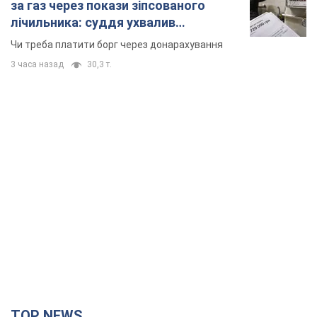
за газ через покази зіпсованого
лічильника: суддя ухвалив
неочікуване рішення
Чи треба платити борг через донарахування
3 часа назад
30,3 т.
TOP NEWS