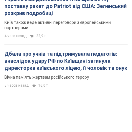
поставку ракет до Patriot від США: Зеленський
розкрив подробиці
Київ також веде активні переговори з європейськими
партнерами
4 часа назад
22,9 т.
Дбала про учнів та підтримувала педагогів:
внаслідок удару РФ по Київщині загинула
директорка київського ліцею, її чоловік та онук
Вічна пам'ять жертвам російського терору
5 часов назад
16,0 т.