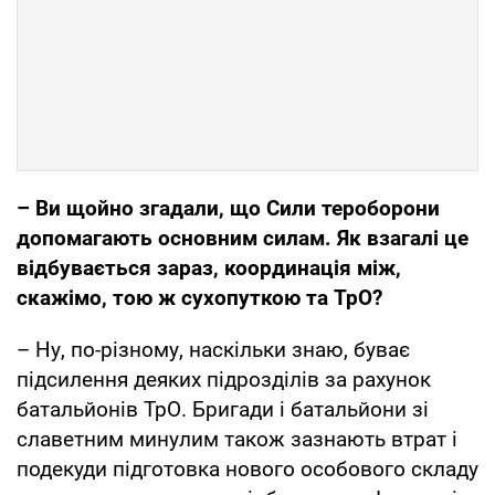
– Ви щойно згадали, що Сили тероборони
допомагають основним силам. Як взагалі це
відбувається зараз, координація між,
скажімо, тою ж сухопуткою та ТрО?
– Ну, по-різному, наскільки знаю, буває
підсилення деяких підрозділів за рахунок
батальйонів ТрО. Бригади і батальйони зі
славетним минулим також зазнають втрат і
подекуди підготовка нового особового складу