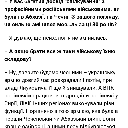
– У вас багатий досвід "спілкування" з
професійними російськими військовими, ви
були і в Абхазії, і в Чечні. З вашого погляду,
чи сильно змінився мос…ль за ці 30 років?
– Я думаю, що психологія не змінилась.
– А якщо брати все ж таки військову їхню
складову?
– Ну, давайте будемо чесними – українську
армію довгий час розкрадали і потім, при
владі Януковича, її ще й знищували. А ВПК
російській працював, підрозділи російські у
Сирії, Лівії, інших регіонах виконували різні
функції. Порівняно з тою армією, яка була в
першій Чеченській чи Абхазькій війні, вони
краще озброєні, з ними десь відбуваються