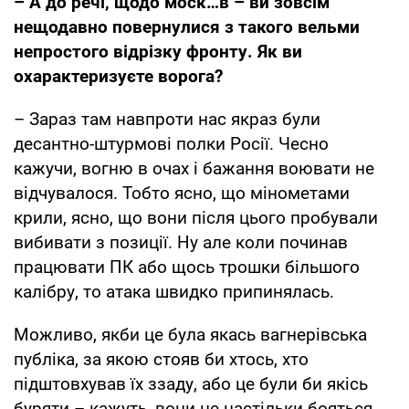
– А до речі, щодо моск…в – ви зовсім
нещодавно повернулися з такого вельми
непростого відрізку фронту. Як ви
охарактеризуєте ворога?
– Зараз там навпроти нас якраз були
десантно-штурмові полки Росії. Чесно
кажучи, вогню в очах і бажання воювати не
відчувалося. Тобто ясно, що мінометами
крили, ясно, що вони після цього пробували
вибивати з позиції. Ну але коли починав
працювати ПК або щось трошки більшого
калібру, то атака швидко припинялась.
Можливо, якби це була якась вагнерівська
публіка, за якою стояв би хтось, хто
підштовхував їх ззаду, або це були би якісь
буряти – кажуть, вони не настільки бояться