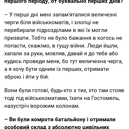
першого періоду, от буквально перших днів?
– У перші дні мені запам'яталися величезні
черги біля військкоматів, і хлопці не
перебирали підрозділами в які їх могли
призвати. Тобто не було бажання в когось не
попасти, скажімо, в гущу війни. Люди йшли,
хапали за руки, мовляв, давай я до тебе або
кудись проведи мене, бо тут величезна черга,
а я хочу бути одним із перших, отримати
зброю і йти у бій.
Вони були готові, будь-хто з тих, хто там стояв
тоді під військкоматами, їхати на Гостомель,
назустріч ворожим колонам.
– Ви були комроти батальйону і отримали
особовий склад з абсолютно цивільних