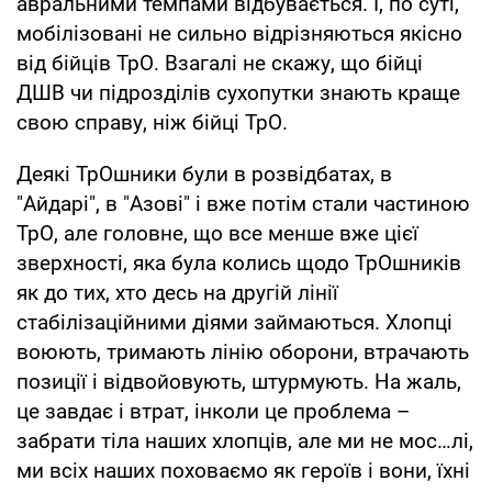
авральними темпами відбувається. І, по суті,
мобілізовані не сильно відрізняються якісно
від бійців ТрО. Взагалі не скажу, що бійці
ДШВ чи підрозділів сухопутки знають краще
свою справу, ніж бійці ТрО.
Деякі ТрОшники були в розвідбатах, в
"Айдарі", в "Азові" і вже потім стали частиною
ТрО, але головне, що все менше вже цієї
зверхності, яка була колись щодо ТрОшників
як до тих, хто десь на другій лінії
стабілізаційними діями займаються. Хлопці
воюють, тримають лінію оборони, втрачають
позиції і відвойовують, штурмують. На жаль,
це завдає і втрат, інколи це проблема –
забрати тіла наших хлопців, але ми не мос…лі,
ми всіх наших поховаємо як героїв і вони, їхні