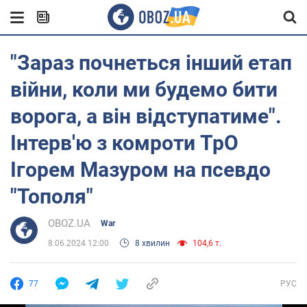
"Зараз почнеться інший етап
війни, коли ми будемо бити
ворога, а він відступатиме".
Інтерв'ю з комроти ТрО
Ігорем Мазуром на псевдо
"Тополя"
OBOZ.UA
War
8.06.2024 12:00
8 хвилин
104,6 т.
77
РУС