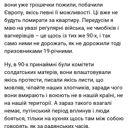
вони уже трошечки пожили, побачили
Європу, якісь певні її можливості. Ці вже не
будуть помирати за квартиру. Передусім я
маю на увазі регулярні війська, не чмобіків і
вагнерівців – це щось із тих же 90-х, і так
само ними не дорожать, як не дорожили тоді
призовниками 19-річними.
Ну, в 90-х принаймні були комітети
солдатських матерів, вони влаштовували
якісь протести, писали якісь листи, що
мовляв, чіпайте наших хлопчиків, заради чого
вони вмирають і воюють не в нашій країні, не
на нашій території. А зараз такого взагалі
немає, путінський період вплинув і люди
бояться, тільки на кухнях щось там між собою
говорять, як за радянських часів.