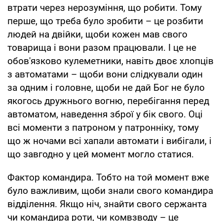
втрати через нерозуміння, що робити. Тому
перше, що треба було зробити – це розбити
людей на двійки, щоби кожен мав свого
товарища і вони разом працювали. І це не
обов'язково кулеметники, навіть двоє хлопців
з автоматами – щоби вони слідкували один
за одним і головне, щоби не дай Бог не було
якогось дружнього вогню, перебігання перед
автоматом, наведення зброї у бік свого. Оці
всі моменти з патроном у патронніку, тому
що ж ночами всі хапали автомати і вибігали, і
що завгодно у цей момент могло статися.
Фактор командира. Тобто на той момент вже
було важливим, щоби знали свого командира
відділення. Якщо ніч, знайти свого сержанта
чи командира роти, чи комвзводу – це