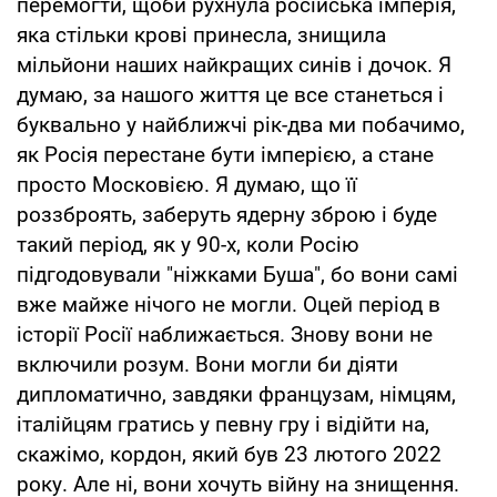
перемогти, щоби рухнула російська імперія,
яка стільки крові принесла, знищила
мільйони наших найкращих синів і дочок. Я
думаю, за нашого життя це все станеться і
буквально у найближчі рік-два ми побачимо,
як Росія перестане бути імперією, а стане
просто Московією. Я думаю, що її
роззброять, заберуть ядерну зброю і буде
такий період, як у 90-х, коли Росію
підгодовували "ніжками Буша", бо вони самі
вже майже нічого не могли. Оцей період в
історії Росії наближається. Знову вони не
включили розум. Вони могли би діяти
дипломатично, завдяки французам, німцям,
італійцям гратись у певну гру і відійти на,
скажімо, кордон, який був 23 лютого 2022
року. Але ні, вони хочуть війну на знищення.