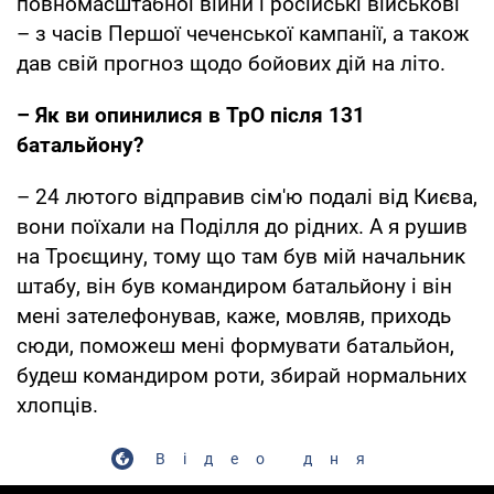
повномасштабної війни і російські військові
– з часів Першої чеченської кампанії, а також
дав свій прогноз щодо бойових дій на літо.
– Як ви опинилися в ТрО після 131
батальйону?
– 24 лютого відправив сім'ю подалі від Києва,
вони поїхали на Поділля до рідних. А я рушив
на Троєщину, тому що там був мій начальник
штабу, він був командиром батальйону і він
мені зателефонував, каже, мовляв, приходь
сюди, поможеш мені формувати батальйон,
будеш командиром роти, збирай нормальних
хлопців.
Відео дня