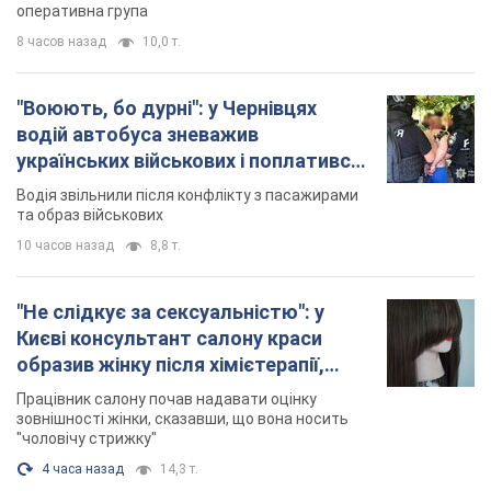
У Львові жінка спровокувала конфлікт,
розмовляючи російською мовою у маршрутці:
поліція склала адмінпротокол. Відео
На місце події прибули патрульні поліцейські та слідчо-
оперативна група
8 часов назад
10,0 т.
"Воюють, бо дурні": у Чернівцях
водій автобуса зневажив
українських військових і поплатився.
Відео
Водія звільнили після конфлікту з пасажирами
та образ військових
10 часов назад
8,8 т.