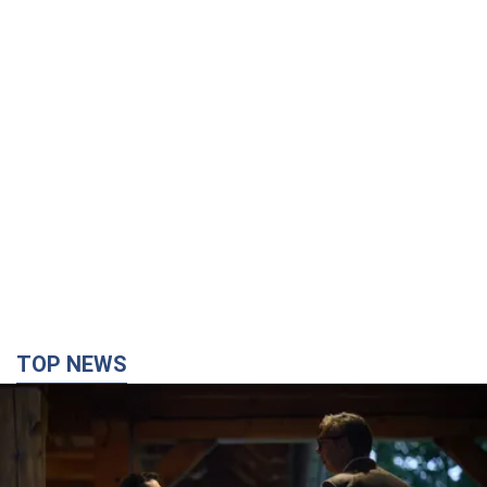
"Не слідкує за сексуальністю": у
Києві консультант салону краси
образив жінку після хімієтерапії,
розгорівся скандал. Фото
Працівник салону почав надавати оцінку
зовнішності жінки, сказавши, що вона носить
"чоловічу стрижку"
4 часа назад
14,3 т.