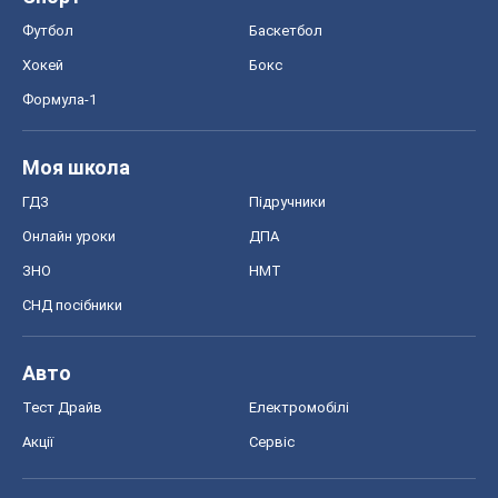
Регіони України
Київ
Харків
Запоріжжя
Дніпро
Черкаси
Спорт
Футбол
Баскетбол
Хокей
Бокс
Формула-1
Моя школа
ГДЗ
Підручники
Онлайн уроки
ДПА