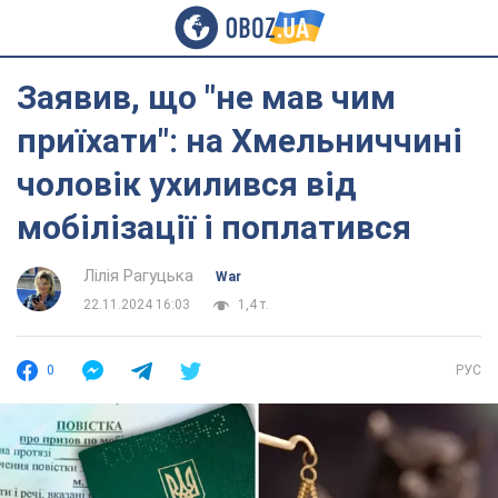
Заявив, що "не мав чим
приїхати": на Хмельниччині
чоловік ухилився від
мобілізації і поплатився
Лілія Рагуцька
War
22.11.2024 16:03
1,4 т.
0
РУС