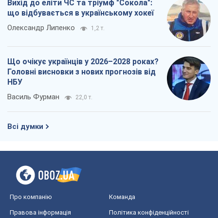
врятувавши життя офіцеру ЗСУ
Українська Бронетехніка
3,1 т.
КНДР як каталізатор війни, або Про
новий етап російсько-
північнокорейського союзу
Олексій Кущ
3,2 т.
Вихід до еліти ЧС та тріумф "Сокола":
що відбувається в українському хокеї
Олександр Липенко
1,2 т.
Що очікує українців у 2026–2028 роках?
Головні висновки з нових прогнозів від
НБУ
Василь Фурман
22,0 т.