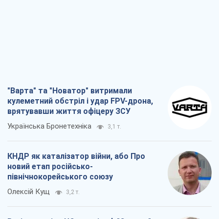
Захід проспав загрозу: Росія може
перевірити НАТО війною
Леонід Невзлін
3,1 т.
"Варта" та "Новатор" витримали
кулеметний обстріл і удар FPV-дрона,