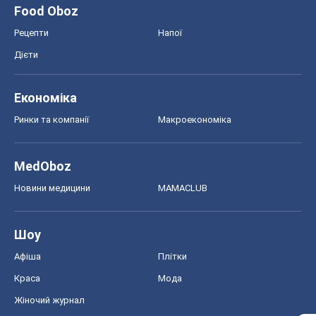
ЗНО
НМТ
СНД посібники
Авто
Тест Драйв
Електромобілі
Акції
Сервіс
Food Oboz
Рецепти
Напої
Дієти
Економіка
Ринки та компанії
Макроекономіка