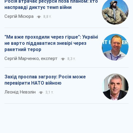
Rest
Думки
Росія втрачає ресурси поза планом: хто
насправді диктує темп війни
Сергій Місюра
8,8 т.
"Ми вже проходили через гірше": Україні
не варто піддаватися зневірі через
ракетний терор
Сергій Марченко, експерт
8,3 т.