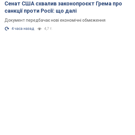
3 часа назад
80,3 т.
"Верніть Федорова": у містах України 23-й день
поспіль тривають масові мітинги з
картонками. Фото і відео
Учасники акцій продовжують серію щоденних протестів
4 часа назад
2,2 т.
Сенат США схвалив законопроєкт Грема про
санкції проти Росії: що далі
Документ передбачає нові економічні обмеження
4 часа назад
4,7 т.