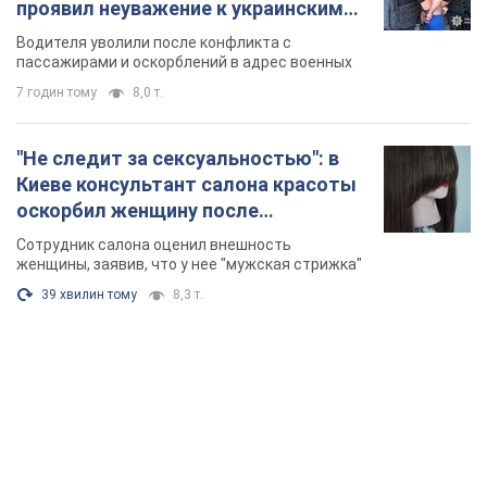
проявил неуважение к украинским
военным и поплатился за это.
Водителя уволили после конфликта с
Видео
пассажирами и оскорблений в адрес военных
7 годин тому
8,0 т.
"Не следит за сексуальностью": в
Киеве консультант салона красоты
оскорбил женщину после
химиотерапии, разгорелся скандал.
Сотрудник салона оценил внешность
Фото
женщины, заявив, что у нее "мужская стрижка"
39 хвилин тому
8,3 т.