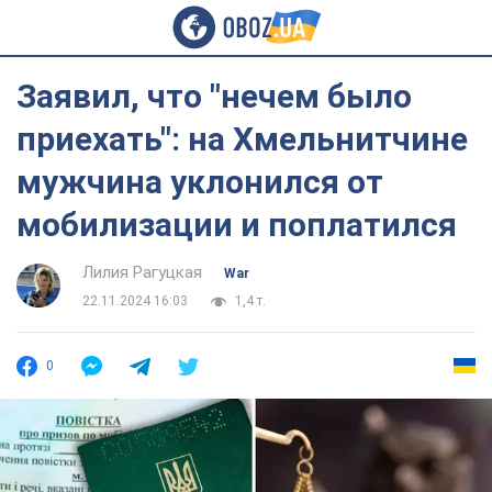
Заявил, что "нечем было
приехать": на Хмельнитчине
мужчина уклонился от
мобилизации и поплатился
Лилия Рагуцкая
War
22.11.2024 16:03
1,4 т.
0