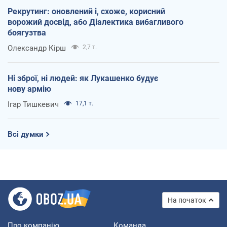
Рекрутинг: оновлений і, схоже, корисний
ворожий досвід, або Діалектика вибагливого
боягузтва
Олександр Кірш
2,7 т.
Ні зброї, ні людей: як Лукашенко будує
нову армію
Ігар Тишкевич
17,1 т.
Всі думки
На початок
Про компанію
Команда