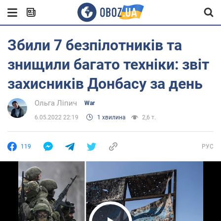
Збили 7 безпілотників та
знищили багато техніки: звіт
захисників Донбасу за день
Ольга Ліпич
War
6.05.2022 22:19
1 хвилина
2,6 т.
119
РУС