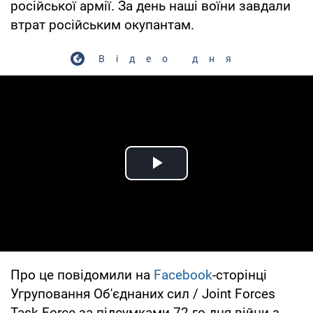
російської армії. За день наші воїни завдали
втрат російським окупантам.
Відео дня
Play Video
Про це повідомили на
Facebook
-сторінці
Угруповання Об'єднаних сил / Joint Forces
Task Force за підсумками 72-го дня війни з