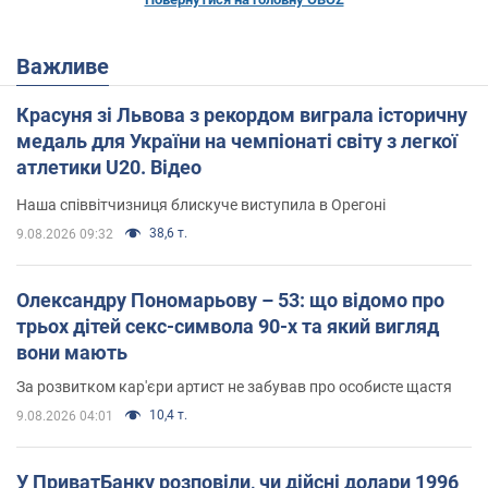
Важливе
Красуня зі Львова з рекордом виграла історичну
медаль для України на чемпіонаті світу з легкої
атлетики U20. Відео
Наша співвітчизниця блискуче виступила в Орегоні
38,6 т.
9.08.2026 09:32
Олександру Пономарьову – 53: що відомо про
трьох дітей секс-символа 90-х та який вигляд
вони мають
За розвитком кар'єри артист не забував про особисте щастя
10,4 т.
9.08.2026 04:01
У ПриватБанку розповіли, чи дійсні долари 1996