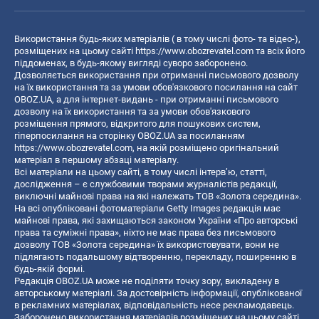
Використання будь-яких матеріалів ( в тому числі фото- та відео-),
розміщених на цьому сайті
https://www.obozrevatel.com
та всіх його
піддоменах, в будь-якому вигляді суворо заборонено.
Дозволяється використання при отриманні письмового дозволу
на їх використання та за умови обов'язкового посилання на сайт
OBOZ.UA, а для інтернет-видань - при отриманні письмового
дозволу на їх використання та за умови обов'язкового
розміщення прямого, відкритого для пошукових систем,
гіперпосилання на сторінку OBOZ.UA за посиланням
https://www.obozrevatel.com
, на якій розміщено оригінальний
матеріал в першому абзаці матеріалу.
Всі матеріали на цьому сайті, в тому числі інтерв’ю, статті,
дослідження – є службовими творами журналістів редакції,
виключні майнові права на які належать ТОВ «Золота середина».
На всі опубліковані фотоматеріали Getty Images редакція має
майнові права, які захищаються законом України «Про авторські
права та суміжні права», ніхто не має права без письмового
дозволу ТОВ «Золота середина» їх використовувати, вони не
підлягають подальшому відтворенню, перекладу, поширенню в
будь-якій формі.
Редакція OBOZ.UA може не поділяти точку зору, викладену в
авторському матеріалі. За достовірність інформації, опублікованої
в рекламних матеріалах, відповідальність несе рекламодавець.
Заборонено використання матеріалів розміщених на цьому сайті,