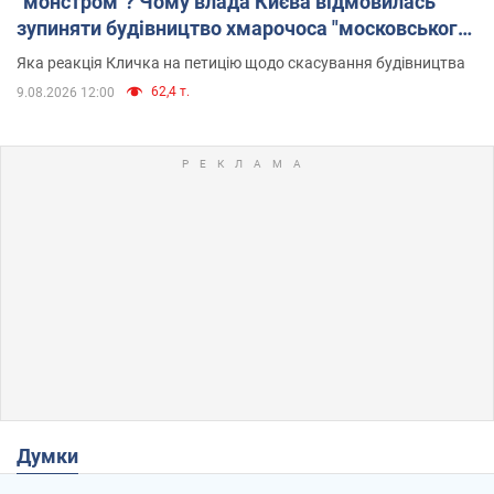
"монстром"? Чому влада Києва відмовилась
зупиняти будівництво хмарочоса "московського
вірянина"
Яка реакція Кличка на петицію щодо скасування будівництва
62,4 т.
9.08.2026 12:00
Думки