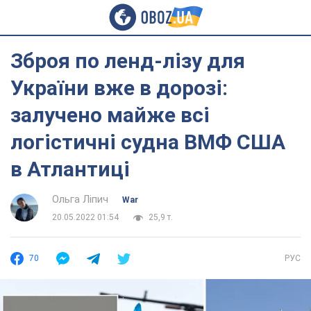
Зброя по ленд-лізу для
України вже в дорозі:
залучено майже всі
логістичні судна ВМФ США
в Атлантиці
Ольга Ліпич
War
20.05.2022 01:54
25,9 т.
70
РУС