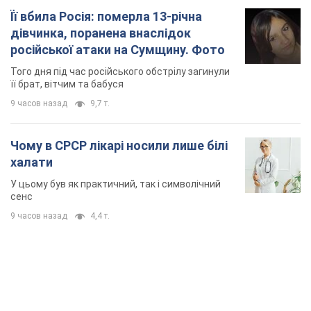
Її вбила Росія: померла 13-річна
дівчинка, поранена внаслідок
російської атаки на Сумщину. Фото
Того дня під час російського обстрілу загинули
її брат, вітчим та бабуся
9 часов назад
9,7 т.
Чому в СРСР лікарі носили лише білі
халати
У цьому був як практичний, так і символічний
сенс
9 часов назад
4,4 т.