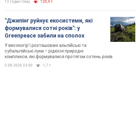
12 годин тому
120,9 т.
"Джипінг руйнує екосистеми, які
формувалися сотні років": у
Greenpeace забили на сполох
У високогір'ї розташовані альпійські та
субальпійські луки – рідкісні природні
комплекси, які формувалися протягом сотень років
5.08.2026 23:00
1,7 т.