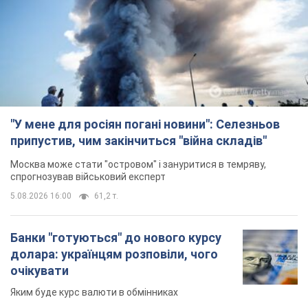
"У мене для росіян погані новини": Селезньов
припустив, чим закінчиться "війна складів"
Москва може стати "островом" і зануритися в темряву,
спрогнозував військовий експерт
5.08.2026 16:00
61,2 т.
Банки "готуються" до нового курсу
долара: українцям розповіли, чого
очікувати
Яким буде курс валюти в обмінниках