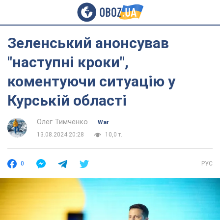
Зеленський анонсував
"наступні кроки",
коментуючи ситуацію у
Курській області
Олег Тимченко
War
13.08.2024 20:28
10,0 т.
0
РУС