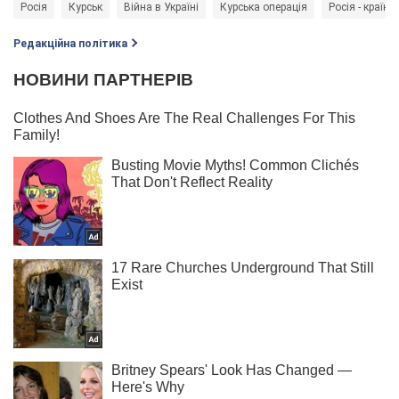
Росія
Курськ
Війна в Україні
Курська операція
Росія - країна
Редакційна політика