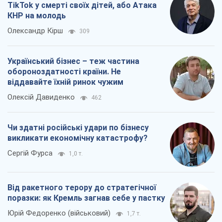
TikTok у смерті своїх дітей, або Атака
КНР на молодь
Олександр Кірш
309
Український бізнес – теж частина
обороноздатності країни. Не
віддавайте їхній ринок чужим
Олексій Давиденко
462
Чи здатні російські удари по бізнесу
викликати економічну катастрофу?
Сергій Фурса
1,0 т.
Від ракетного терору до стратегічної
поразки: як Кремль загнав себе у пастку
Юрій Федоренко (військовий)
1,7 т.