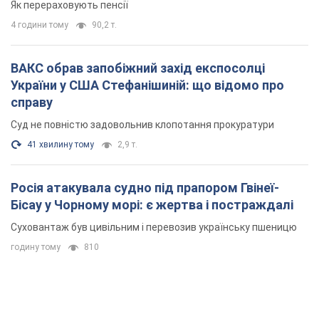
Як перераховують пенсії
4 години тому
90,2 т.
ВАКС обрав запобіжний захід експосолці
України у США Стефанішиній: що відомо про
справу
Суд не повністю задовольнив клопотання прокуратури
41 хвилину тому
2,9 т.
Росія атакувала судно під прапором Гвінеї-
Бісау у Чорному морі: є жертва і постраждалі
Суховантаж був цивільним і перевозив українську пшеницю
годину тому
810