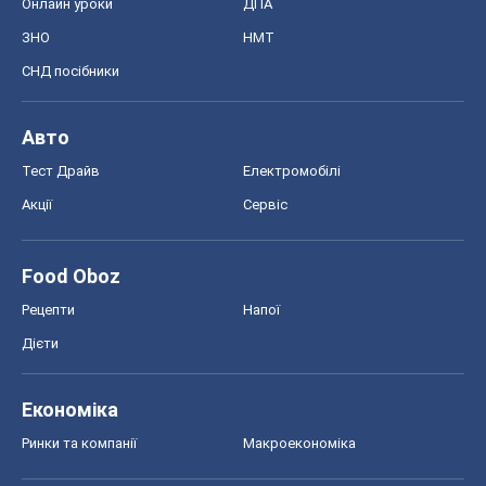
Онлайн уроки
ДПА
ЗНО
НМТ
СНД посібники
Авто
Тест Драйв
Електромобілі
Акції
Сервіс
Food Oboz
Рецепти
Напої
Дієти
Економіка
Ринки та компанії
Макроекономіка