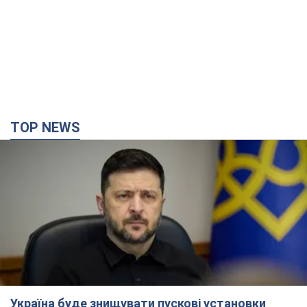
Україна буде знищувати пускові установки
російської балістики: Зеленський провів
засідання РНБО
Глава держави заявив, що установки будуть атаковані
5.08.2026 18:04
136,7 т.
У липні армія РФ втратила рекордну кількість
БпЛА, човнів і катерів: в Міноборони
оприлюднили статистику
Минулого місяця також зросли втрати РФ у живій силі, танках
та кількість уражень на великій відстані
10 годин тому
5,0 т.