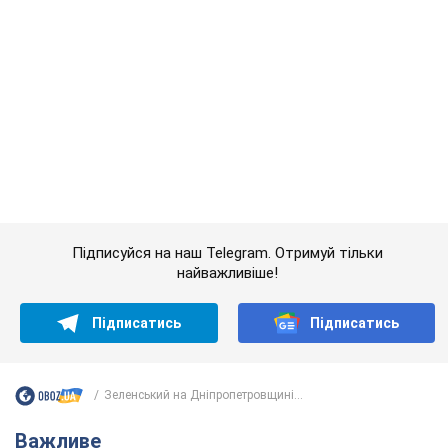
Підписатись
Підписатись
Зеленський на Дніпропетровщині...
Важливе
"Джипінг руйнує екосистеми, які формувалися
сотні років": у Greenpeace забили на сполох
У високогір'ї розташовані альпійські та субальпійські луки –