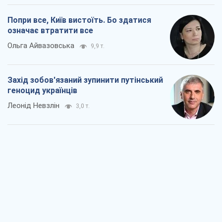
Заглянемо в зуби дарованому коневі:
прискіпливо – про допомогу Україні
Олександр Кірш
5,2 т.
Між жахливою війною і ще гіршим
миром на умовах агресора, або
Безвихідність – теж зброя Росії
Олексій Копитько
4,9 т.