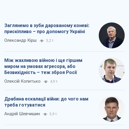
Драбина ескалації війни: до чого нам
треба готуватися
Андрій Шевчишин
5,9 т.
"Коли хочеться помсти": чому стратегія
України має залишатися іншою
Серж Марко
6,4 т.
Всі думки
Про компанію
Команда
Правова інформація
Політика конфіденційності