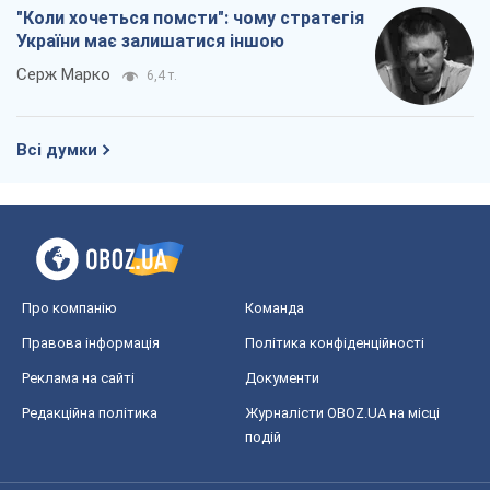
Реклама на сайті
Документи
Редакційна політика
Журналісти OBOZ.UA на місці
подій
OBOZ.UA
Політика
Світ
Розслідування
Блоги
Суспільство
Регіони України
Київ
Харків
Запоріжжя
Дніпро
Черкаси