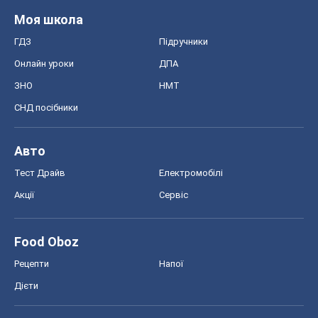
Food Oboz
Рецепти
Напої
Дієти
Економіка
Ринки та компанії
Макроекономіка
MedOboz
Новини медицини
MAMACLUB
Шоу
Афіша
Плітки
Краса
Мода
Жіночий журнал