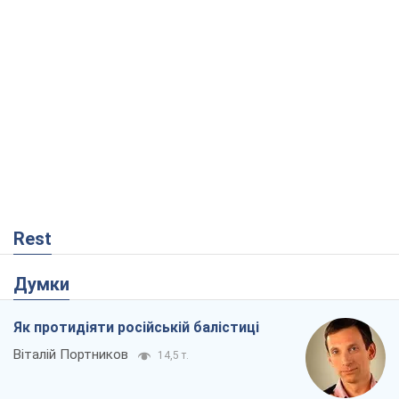
Як протидіяти російській балістиці
Віталій Портников
14,5 т.
Попри все, Київ вистоїть. Бо здатися
означає втратити все
Ольга Айвазовська
9,9 т.
Захід зобов'язаний зупинити путінський
геноцид українців
Леонід Невзлін
3,0 т.