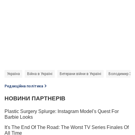
Україна
Війна в Україні
Ветерани війни в Україні
Володимир Зел
Редакційна політика