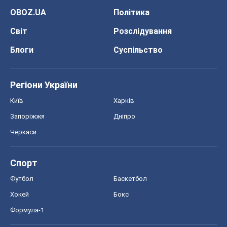
Спорт
Футбол
Баскетбол
Хокей
Бокс
Формула-1
Моя школа
ГДЗ
Підручники
Онлайн уроки
ДПА
ЗНО
НМТ
СНД посібники
Авто
Тест Драйв
Електромобілі
Акції
Сервіс