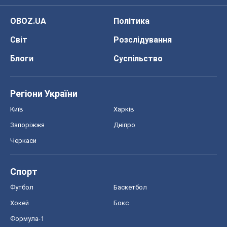
OBOZ.UA
Політика
Світ
Розслідування
Блоги
Суспільство
Регіони України
Київ
Харків
Запоріжжя
Дніпро
Черкаси
Спорт
Футбол
Баскетбол
Хокей
Бокс
Формула-1