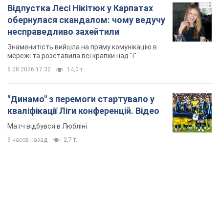
Відпустка Лесі Нікітюк у Карпатах
обернулася скандалом: чому ведучу
несправедливо захейтили
Знаменитість вийшла на пряму комунікацію в
мережі та розставила всі крапки над "і"
6.08.2026 17:32
14,0 т.
"Динамо" з перемоги стартувало у
кваліфікації Ліги конференцій. Відео
Матч відбувся в Любліні
9 часов назад
2,7 т.