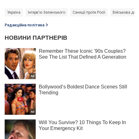
Україна
Інтерв'ю Зеленського
Санкції проти Росії
Військова доп
Редакційна політика