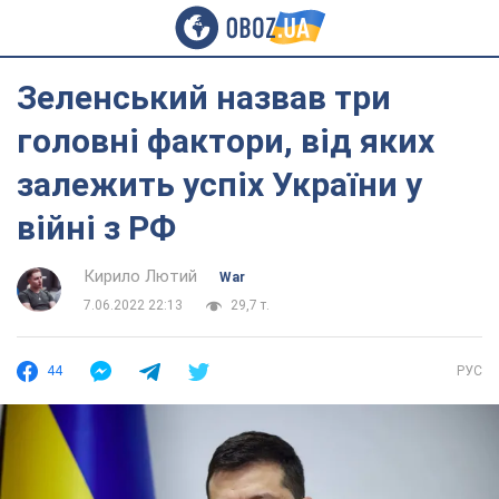
Зеленський назвав три
головні фактори, від яких
залежить успіх України у
війні з РФ
Кирило Лютий
War
7.06.2022 22:13
29,7 т.
44
РУС