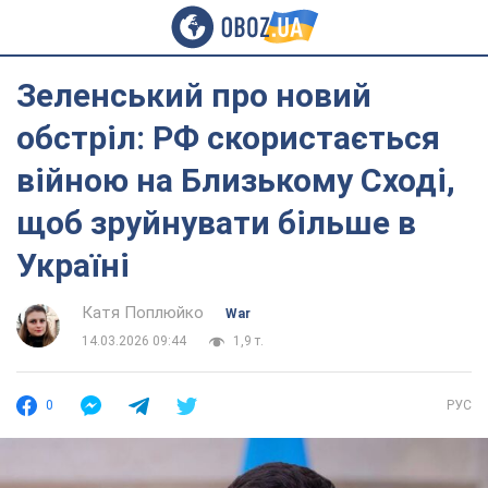
Зеленський про новий
обстріл: РФ скористається
війною на Близькому Сході,
щоб зруйнувати більше в
Україні
Катя Поплюйко
War
14.03.2026 09:44
1,9 т.
0
РУС