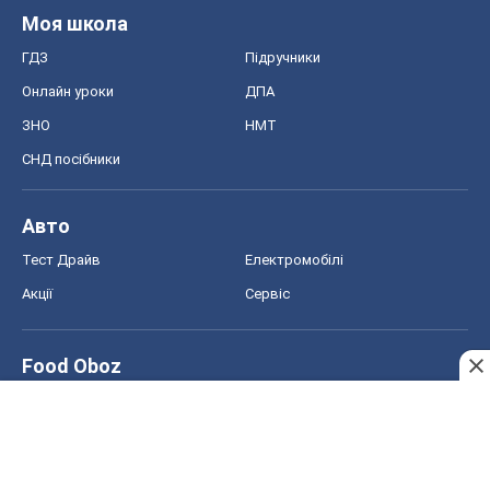
Моя школа
ГДЗ
Підручники
Онлайн уроки
ДПА
ЗНО
НМТ
СНД посібники
Авто
Тест Драйв
Електромобілі
Акції
Сервіс
Food Oboz
Рецепти
Напої
Дієти