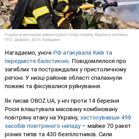
Нагадаємо, уночі
РФ атакувала Київ та
передмістя балістикою.
Повідомлялося про
загиблих та постраждалих у пристоличному
регіоні. У низці районів області спалахнули
пожежі та фіксувалися руйнування.
Як писав OBOZ.UA, у ніч проти 14 березня
Росія влаштувала масовану комбіновану
повітряну атаку на Україну,
застосувавши 498
засобів повітряного нападу
– майже 70 ракет
різних типів та 430 безпілотників. Сили