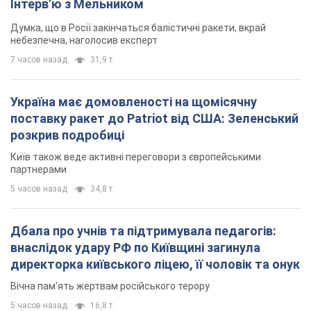
Інтерв’ю з Мельником
Думка, що в Росії закінчаться балістичні ракети, вкрай
небезпечна, наголосив експерт
7 часов назад
31,9 т.
Україна має домовленості на щомісячну
поставку ракет до Patriot від США: Зеленський
розкрив подробиці
Київ також веде активні переговори з європейськими
партнерами
5 часов назад
34,8 т.
Дбала про учнів та підтримувала педагогів:
внаслідок удару РФ по Київщині загинула
директорка київського ліцею, її чоловік та онук
Вічна пам'ять жертвам російського терору
5 часов назад
16,8 т.