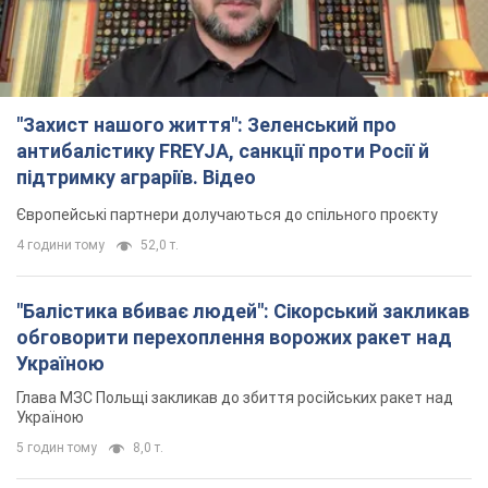
"Захист нашого життя": Зеленський про
антибалістику FREYJA, санкції проти Росії й
підтримку аграріїв. Відео
Європейські партнери долучаються до спільного проєкту
4 години тому
52,0 т.
"Балістика вбиває людей": Сікорський закликав
обговорити перехоплення ворожих ракет над
Україною
Глава МЗС Польщі закликав до збиття російських ракет над
Україною
5 годин тому
8,0 т.