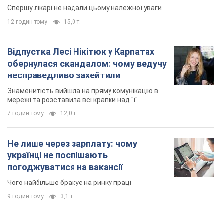
Спершу лікарі не надали цьому належної уваги
12 годин тому
15,0 т.
Відпустка Лесі Нікітюк у Карпатах
обернулася скандалом: чому ведучу
несправедливо захейтили
Знаменитість вийшла на пряму комунікацію в
мережі та розставила всі крапки над "і"
7 годин тому
12,0 т.
Не лише через зарплату: чому
українці не поспішають
погоджуватися на вакансії
Чого найбільше бракує на ринку праці
9 годин тому
3,1 т.