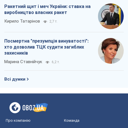
Ракетний щит і меч України: ставка на
виробництво власних ракет
Кирило Татарінов
2,7 т.
Посмертна "презумпція винуватості":
хто дозволив ТЦК судити загиблих
захисників
Марина Ставнійчук
6,2 т.
Всі думки
Про компанію
Команда