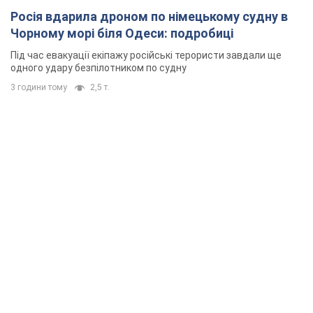
Росія вдарила дроном по німецькому судну в
Чорному морі біля Одеси: подробиці
Під час евакуації екіпажу російські терористи завдали ще
одного удару безпілотником по судну
3 години тому
2,5 т.