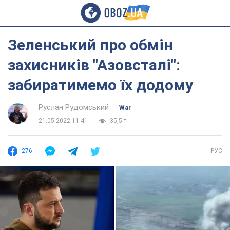
Зеленський про обмін
захисників "Азовсталі":
забиратимемо їх додому
Руслан Рудомський
War
21.05.2022 11:41
35,5 т.
276
РУС