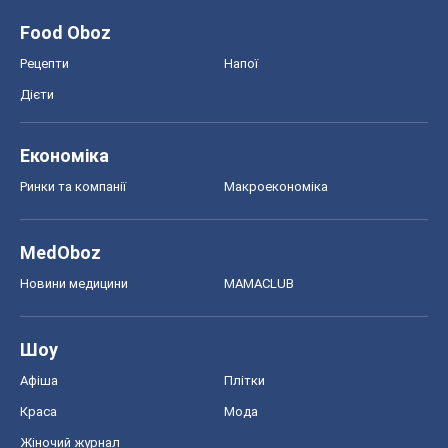
Food Oboz
Рецепти
Напої
Дієти
Економіка
Ринки та компанії
Макроекономіка
MedOboz
Новини медицини
MAMACLUB
Шоу
Афіша
Плітки
Краса
Мода
Жіночий журнал