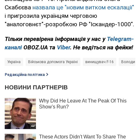
Скабєєва
назвала це "новим витком ескалації"
і пригрозила українцям черговою
"аналоговнєт"-розробкою РФ "Іскандер-1000".
Тільки перевірена інформація у нас у
Telegram-
каналі
OBOZ.UA та
Viber
. Не ведіться на фейки!
Україна
Військова допомога Україні
винищувач F-16
Володими
Редакційна політика