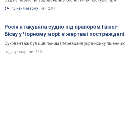
40 хвилин тому
2,9 т.
Росія атакувала судно під прапором Гвінеї-
Бісау у Чорному морі: є жертва і постраждалі
Суховантаж був цивільним і перевозив українську пшеницю
годину тому
810