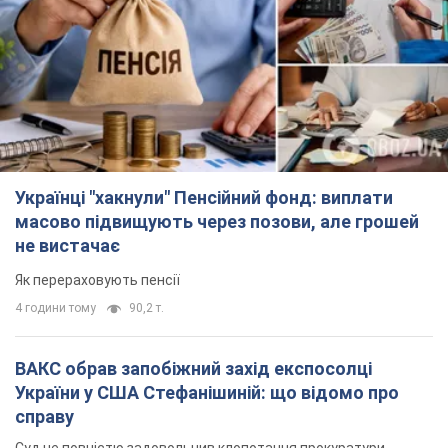
Українці "хакнули" Пенсійний фонд: виплати
масово підвищують через позови, але грошей
не вистачає
Як перераховують пенсії
4 години тому
90,2 т.
ВАКС обрав запобіжний захід експосолці
України у США Стефанішиній: що відомо про
справу
Суд не повністю задовольнив клопотання прокуратури