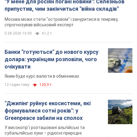
"У мене для росіян погані новини": Селезньов
припустив, чим закінчиться "війна складів"
Москва може стати "островом" і зануритися в темряву,
спрогнозував військовий експерт
5.08.2026 16:00
61,2 т.
Банки "готуються" до нового курсу
долара: українцям розповіли, чого
очікувати
Яким буде курс валюти в обмінниках
12 годин тому
120,9 т.
"Джипінг руйнує екосистеми, які
формувалися сотні років": у
Greenpeace забили на сполох
У високогір'ї розташовані альпійські та
субальпійські луки – рідкісні природні