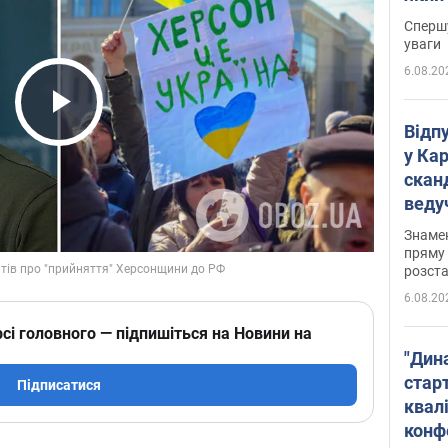
"агр
Спершу
уваги
6.08.20
Play Video
Відп
у Ка
скан
веду
захе
Знаме
пряму 
розста
6.08.20
сі головного — підпишіться на Новини на
"Дин
стар
Підписатися
квалі
конф