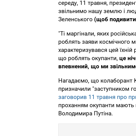
середу, 11 травня, президен
звільнимо нашу землю і люд
Зеленського
(щоб подивитис
"Ті маргінали, яких російсь
роблять заяви космічного ма
характеризувався цей їхній 
що роблять окупанти,
це ніч
впевнений, що ми звільним
Нагадаємо, що колаборант 
призначили "заступником го
заговорив 11 травня про при
проханням окупанти мають 
Володимира Путіна.