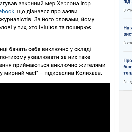
під
еагував законний мер Херсона Ігор
кри
ebook
, що дізнався про заяви
Вікт
журналістів. За його словами, йому
лові у тих, хто ініціює та поширює
На 
вис
Вікт
нці бачать себе виключно у складі
 по-тихому ухвалювати за них таке
Про
ішення приймаються виключно жителями
біл
у мирний час!" – підкреслив Колихаєв.
теп
від
Влад
у К