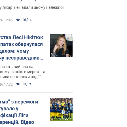
есивний" рак
 лікарі не надали цьому належної
16,3 т.
26 12:46
устка Лесі Нікітюк
рпатах обернулася
далом: чому
чу несправедливо
йтили
нитість вийшла на
комунікацію в мережі та
вила всі крапки над "і"
13,0 т.
26 17:32
амо" з перемоги
тувало у
фікації Ліги
еренцій. Відео