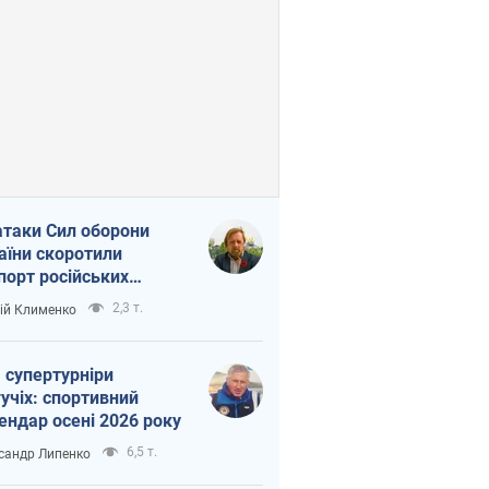
атаки Сил оборони
аїни скоротили
порт російських
топродуктів
2,3 т.
ій Клименко
 супертурніри
учіх: спортивний
ендар осені 2026 року
6,5 т.
сандр Липенко