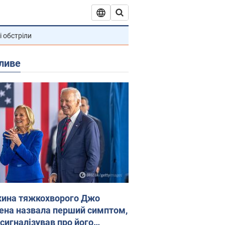
і обстріли
ливе
ина тяжкохворого Джо
ена назвала перший симптом,
 сигналізував про його