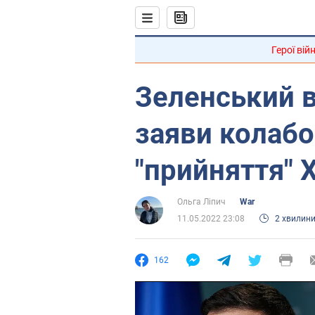
Герої вій
Зеленський в
заяви колабо
"прийняття"
Ольга Ліпич
War
11.05.2022 23:08
2 хвилин
162