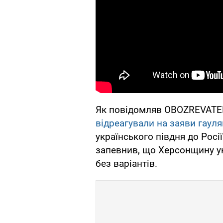
Як повідомляв OBOZREVATEL,
відреагували на заяви гаул
українського півдня до Рос
запевнив, що Херсонщину укр
без варіантів.