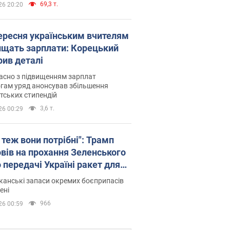
69,3 т.
26 20:20
вересня українським вчителям
ищать зарплати: Корецький
рив деталі
асно з підвищенням зарплат
гам уряд анонсував збільшення
тських стипендій
3,6 т.
26 00:29
 теж вони потрібні": Трамп
овів на прохання Зеленського
 передачі Україні ракет для
ot
анські запаси окремих боєприпасів
ені
966
26 00:59