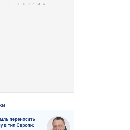
ки
мль переносить
ну в тил Європи: