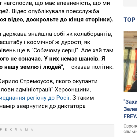
т наголосив, що має впевненість, що ми
ей. Відео опублікувала пресслужба
TO
я відео, доскрольте до кінця сторінки).
ка держава знайшла собі як колаборантів,
сштабу і космічної ж дурості, як
рівень ще в "Собачому серці". Але хай там
ого не означає. У них немає шансів. Я
о нашу землю і людей",
– сказав політик.
Кирило Стремоусов, якого окупанти
лови адміністрації" Херсонщини,
єднання регіону до Росії
. З таким
"Зах
намір звернутися до диктатора
Зеле
FREYJ
підтр
Європе
спільн