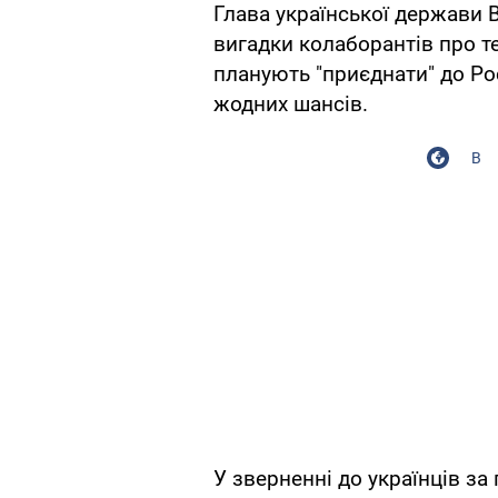
Глава української держави 
вигадки колаборантів про т
планують "приєднати" до Рос
жодних шансів.
В
У зверненні до українців за 