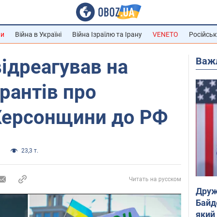
ни
Війна в Україні
Війна Ізраїлю та Ірану
VENETO
Російськ
Важ
ідреагував на
рантів про
 Херсонщини до РФ
и
23,3 т.
Читать на русском
Друж
Байд
який