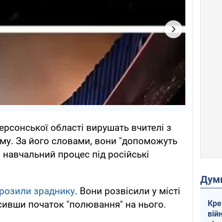
ерсонської області вирушать вчителі з
му. За його словами, вони "допоможуть
 навчальний процес під російські
Дум
розили зраднику
. Вони розвісили у місті
Кре
осивши початок "полювання" на нього.
вій