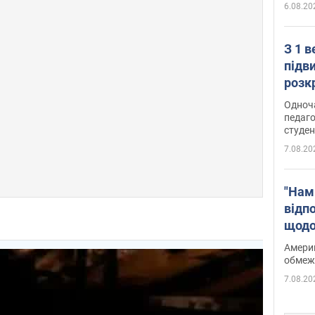
6.08.20
З 1 
підв
розк
Одноч
педаго
студен
7.08.20
"Нам
відп
щодо
Patri
Америк
обмеж
7.08.20