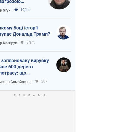
 загрозою
тична логістика
10,1 т.
ор Ягун
якому боці історії
тупає Дональд Трамп?
8,3 т.
ор Каспрук
 заплановану вирубку
ьше 600 дерев і
лотрасу: що
бувається на Теремках
207
ислав Самойленко
иєві