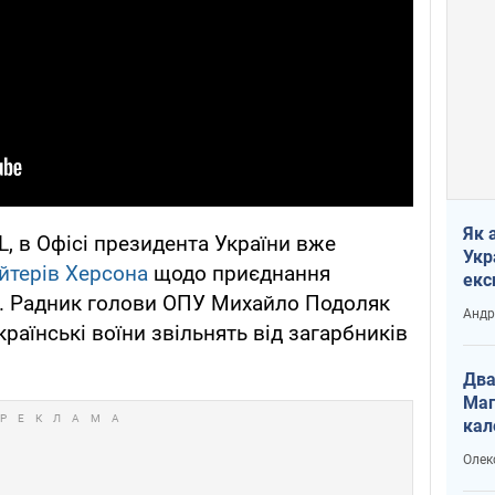
Як 
 в Офісі президента України вже
Укр
яйтерів Херсона
щодо приєднання
екс
ії. Радник голови ОПУ Михайло Подоляк
наф
Андр
аїнські воїни звільнять від загарбників
Два
Маг
кал
Олек