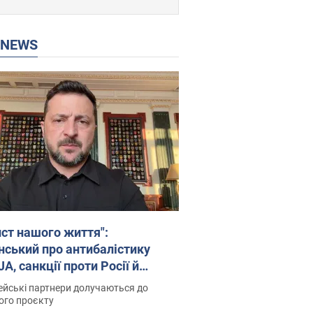
P NEWS
ист нашого життя":
нський про антибалістику
A, санкції проти Росії й
имку аграріїв. Відео
йські партнери долучаються до
ого проєкту