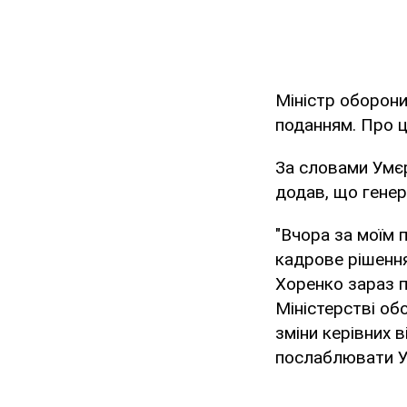
Міністр оборони
поданням. Про 
За словами Умєр
додав, що генер
"Вчора за моїм 
кадрове рішення
Хоренко зараз п
Міністерстві об
зміни керівних 
послаблювати Ук