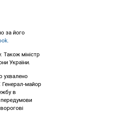
о за його
ok.
. Також міністр
ни України.
о ухвалено
. Генерал-майор
ужбу в
а передумови
 ворогові