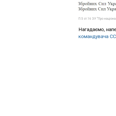
Нагадаємо, нап
командувача С