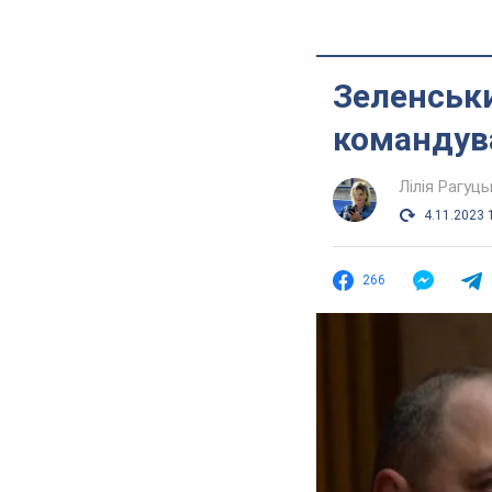
Зеленськи
командув
Лілія Рагуць
4.11.2023 
266