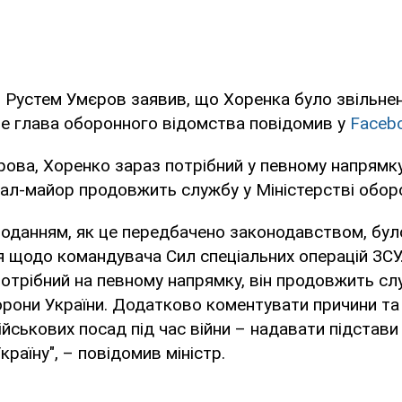
 Рустем Умєров заявив, що Хоренка було звільнен
це глава оборонного відомства повідомив у
Facebo
ова, Хоренко зараз потрібний у певному напрямку
ал-майор продовжить службу у Міністерстві оборо
поданням, як це передбачено законодавством, бул
 щодо командувача Сил спеціальних операцій ЗСУ
отрібний на певному напрямку, він продовжить сл
орони України. Додатково коментувати причини т
військових посад під час війни – надавати підстави
раїну", – повідомив міністр.