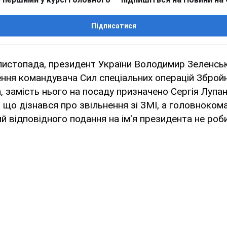
Підписатися
листопада, президент України Володимир Зеленсь
ення командувача Сил спеціальних операцій Збройн
, замість нього на посаду призначено Сергія Лупа
 що дізнався про звільнення зі ЗМІ, а головноко
й відповідного подання на ім'я президента не роб