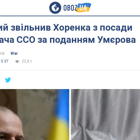
й звільнив Хоренка з посади
ача ССО за поданням Умєрова
ка
War
15:37
22,8 т.