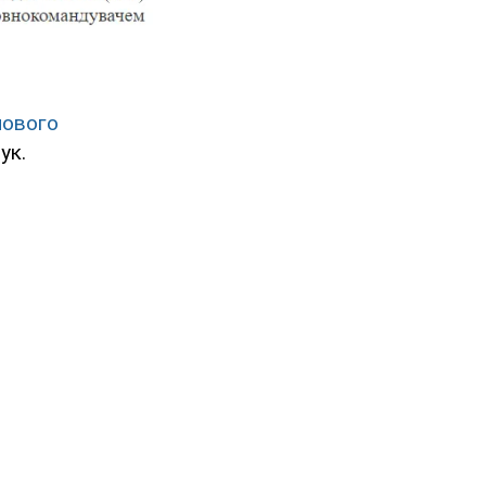
нового
ук.