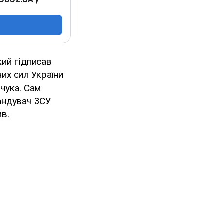
кий підписав
их сил України
нчука. Сам
мандувач ЗСУ
ив.