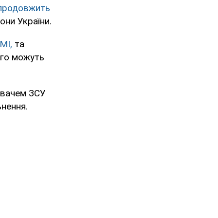
продовжить
они України.
ЗМІ,
та
його можуть
увачем ЗСУ
ьнення.