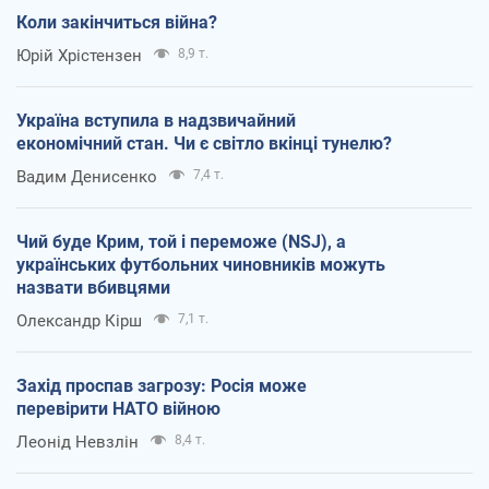
Коли закінчиться війна?
Юрій Хрістензен
8,9 т.
Україна вступила в надзвичайний
економічний стан. Чи є світло вкінці тунелю?
Вадим Денисенко
7,4 т.
Чий буде Крим, той і переможе (NSJ), а
українських футбольних чиновників можуть
назвати вбивцями
Олександр Кірш
7,1 т.
Захід проспав загрозу: Росія може
перевірити НАТО війною
Леонід Невзлін
8,4 т.