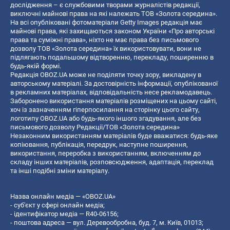
дослідження – є службовими творами журналістів редакції,
виключні майнові права на які належать ТОВ «Золота середина».
На всі опубліковані фотоматеріали Getty Images редакція має
майнові права, які захищаються законом України «Про авторські
права та суміжні права», ніхто не має права без письмового
дозволу ТОВ «Золота середина» їх використовувати, вони не
підлягають подальшому відтворенню, перекладу, поширенню в
будь-якій формі.
Редакція OBOZ.UA може не поділяти точку зору, викладену в
авторському матеріалі. За достовірність інформації, опублікованої
в рекламних матеріалах, відповідальність несе рекламодавець.
Заборонено використання матеріалів розміщених на цьому сайті,
хоч із зазначенням гіперпосилання на сторінку цього сайту,
логотипу OBOZ.UA або будь-якого іншого згадування, але без
письмового дозволу Редакції/ТОВ «Золота середина»
Незаконним використанням матеріалів буде вважатися: будь-яке
копiювання, публiкацiя, передрук, наступне поширення,
використання, переробка з використанням, включенням до
складу інших матеріалів, розповсюдження, адаптація, переклад
та інші подібні зміни матеріалу.
Назва онлайн медіа — «OBOZ.UA»
- суб'єкт у сфері онлайн медіа;
- ідентифікатор медіа — R40-06156;
- поштова адреса — вул. Деревообробна, буд. 7, м. Київ, 01013;