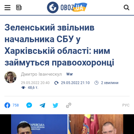
Зеленський звільнив
начальника СБУ у
Харківській області: ним
займуться правоохоронці
Дмитро Іванческул
War
29.05.2022 20:40
29.05.2022 21:10
2 хвилини
48,6 т.
758
РУС