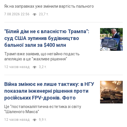
Як на заправках уже змінили вартість пального
7.08.2026 22:56
23,7 т.
"Білий дім не є власністю Трампа":
суд США зупинив будівництво
бальної зали за $400 млн
Трамп вже заявив, що негайно подасть
апеляцію а це "жахливе рішення"
12 часов назад
3,2 т.
Війна змінює не лише тактику: в НГУ
показали інженерні рішення проти
російських FPV-дронів. Фото
Це "постапокаліптична естетика зі світу
"Шаленого Макса"
12 часов назад
9,9 т.