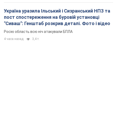
Україна уразила Ільський і Сизранський НПЗ та
пост спостереження на буровій установці
"Сиваш": Генштаб розкрив деталі. Фото і відео
Росію область всю ніч атакували БПЛА
4 часа назад
3,4 т.