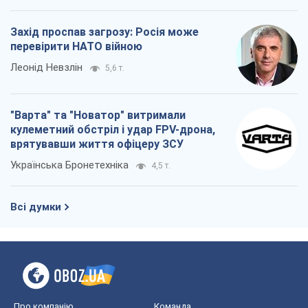
Захід проспав загрозу: Росія може
перевірити НАТО війною
Леонід Невзлін
5,6 т.
"Варта" та "Новатор" витримали
кулеметний обстріл і удар FPV-дрона,
врятувавши життя офіцеру ЗСУ
Українська Бронетехніка
4,5 т.
Всі думки
Про компанію
Команда