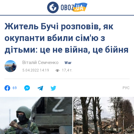
Житель Бучі розповів, як
окупанти вбили сім'ю з
дітьми: це не війна, це бійня
Віталій Семченко
War
5.04.2022 14:19
17,4 т.
69
РУС