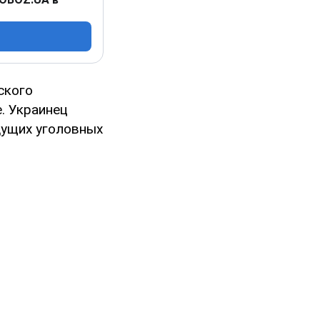
ского
. Украинец
дущих уголовных