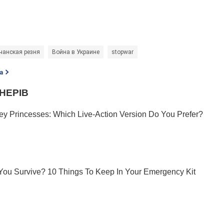
чанская резня
Война в Украине
stopwar
а