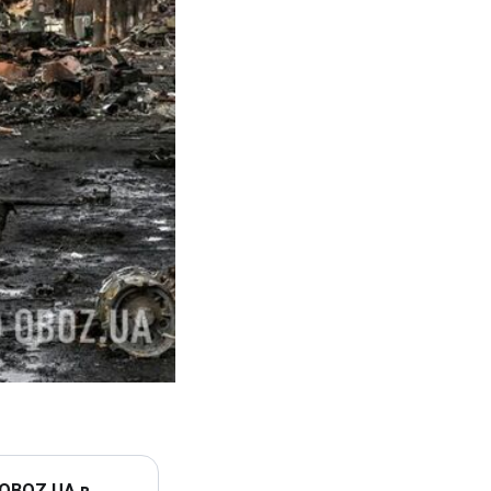
 OBOZ.UA в