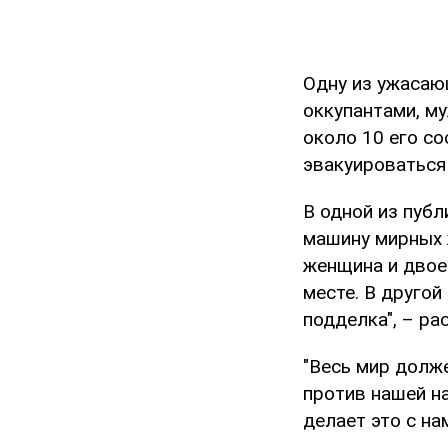
Одну из ужасаю
оккупантами, м
около 10 его с
эвакуироваться 
В одной из пуб
машину мирных ж
женщина и двое
месте. В другой
подделка", – ра
"Весь мир долже
против нашей на
делает это с на