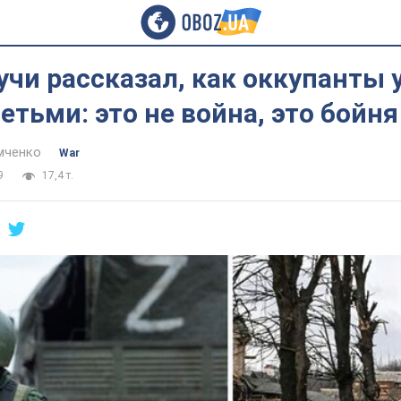
чи рассказал, как оккупанты 
етьми: это не война, это бойня
мченко
War
9
17,4 т.