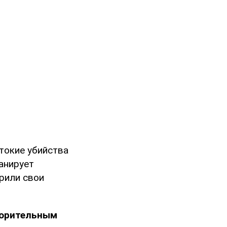
токие убийства
анирует
рили свои
ворительным