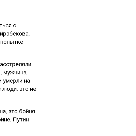
ться с
айрабекова,
 попытке
расстреляли
, мужчина,
и умерли на
 люди, это не
на, это бойня
йне. Путин