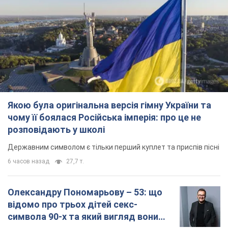
Якою була оригінальна версія гімну України та
чому її боялася Російська імперія: про це не
розповідають у школі
Державним символом є тільки перший куплет та приспів пісні
6 часов назад
27,7 т.
Олександру Пономарьову – 53: що
відомо про трьох дітей секс-
символа 90-х та який вигляд вони
мають
За розвитком кар'єри артист не забував про
особисте щастя
11 часов назад
9,4 т.
У ПриватБанку розповіли, чи дійсні
долари 1996 року: чи приймають
обмінники та банки такі купюри
Що робити, якщо банки та обмінні пункти не