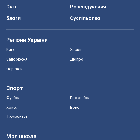
Черкаси
Спорт
Футбол
Баскетбол
Хокей
Бокс
Формула-1
Моя школа
ГДЗ
Підручники
Онлайн уроки
ДПА
ЗНО
НМТ
СНД посібники
Авто