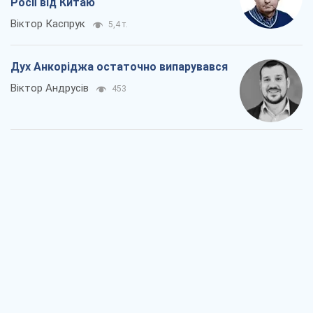
Війна і медіа: політика пішла в
соцмережі, а ЗМІ грають за правилами
ютуб
Павло Казарін
393
У полоні власних міфів: як
Костянтинівка стала головною
ідеологічною пасткою для російських