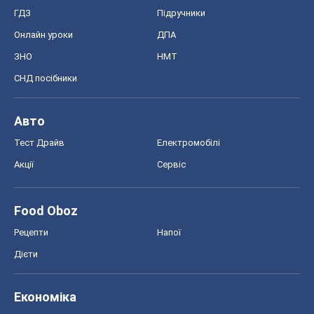
Тест Драйв
Електромобілі
Акції
Сервіс
Food Oboz
Рецепти
Напої
Дієти
Економіка
Ринки та компанії
Макроекономіка
MedOboz
Новини медицини
MAMACLUB
Шоу