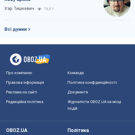
Про компанію
Команда
Правова інформація
Політика конфіденційності
Реклама на сайті
Документи
Редакційна політика
Журналісти OBOZ.UA на місці
подій
OBOZ.UA
Політика
Світ
Розслідування
Блоги
Суспільство
Регіони України
Київ
Харків
Запоріжжя
Дніпро