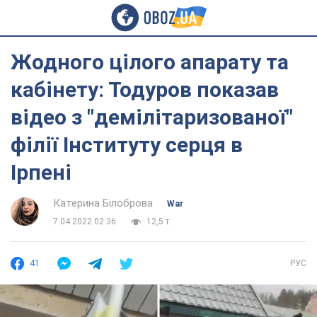
Жодного цілого апарату та
кабінету: Тодуров показав
відео з "демілітаризованої"
філії Інституту серця в
Ірпені
Катерина Білоброва
War
7.04.2022 02:36
12,5 т.
41
РУС