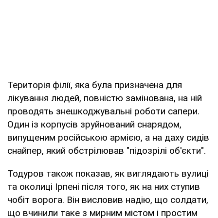
Територія філії, яка була призначена для
лікування людей, повністю замінована, на ній
проводять знешкоджувальні роботи сапери.
Один із корпусів зруйнований снарядом,
випущеним російською армією, а на даху сидів
снайпер, який обстрілював "підозрілі об'єкти".
Тодуров також показав, як виглядають вулиці
та околиці Ірпені після того, як на них ступив
чобіт ворога. Він висловив надію, що солдати,
що вчинили таке з мирним містом і простим