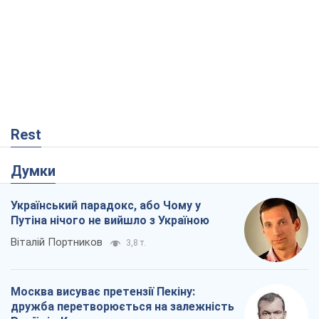
Думки
Український парадокс, або Чому у
Путіна нічого не вийшло з Україною
Віталій Портников
3,8 т.
Москва висуває претензії Пекіну:
дружба перетворюється на залежність
Росії від Китаю
Віктор Каспрук
5,4 т.
Дух Анкоріджа остаточно випарувався
Віктор Андрусів
453