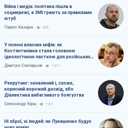
окупантів
Дмитро Снєгирьов
1,9 т.
Рекрутинг: оновлений і, схоже,
корисний ворожий досвід, або
Діалектика вибагливого боягузтва
Олександр Кірш
1,8 т.
Ні зброї, ні людей: як Лукашенко будує
нову армію
Ігар Тишкевич
16,6 т.
Всі думки