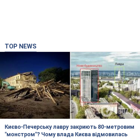
Києво-Печерську лавру закриють 80-метровим
"монстром"? Чому влада Києва відмовилась
зупиняти будівництво хмарочоса
"московського вірянина"
Яка реакція Кличка на петицію щодо скасування будівництва
3 часа назад
34,9 т.
Армія РФ запустила по Одесі 11 ракет різного
типу та до 100 дронів: горіли історичні будівлі,
є постраждалі. Фото та відео