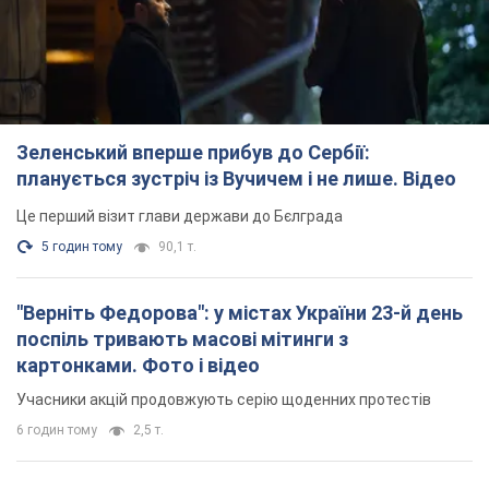
Зеленський вперше прибув до Сербії:
планується зустріч із Вучичем і не лише. Відео
Це перший візит глави держави до Бєлграда
5 годин тому
90,1 т.
"Верніть Федорова": у містах України 23-й день
поспіль тривають масові мітинги з
картонками. Фото і відео
Учасники акцій продовжують серію щоденних протестів
6 годин тому
2,5 т.