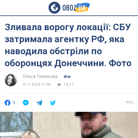
Зливала ворогу локації: СБУ
затримала агентку РФ, яка
наводила обстріли по
оборонцях Донеччини. Фото
Ольга Ганюкова
War
6.11.2024 11:46
12,7 т.
0
РУС