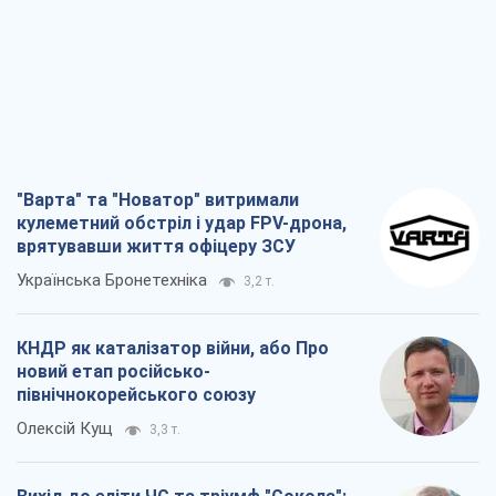
"Варта" та "Новатор" витримали
кулеметний обстріл і удар FPV-дрона,
врятувавши життя офіцеру ЗСУ
Українська Бронетехніка
3,2 т.
КНДР як каталізатор війни, або Про
новий етап російсько-
північнокорейського союзу
Олексій Кущ
3,3 т.