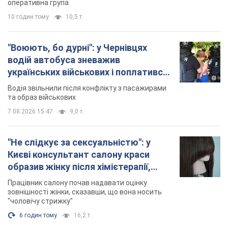
оперативна група
10 годин тому
10,5 т.
"Воюють, бо дурні": у Чернівцях
водій автобуса зневажив
українських військових і поплатився.
Відео
Водія звільнили після конфлікту з пасажирами
та образ військових
7.08.2026 15:47
9,0 т.
"Не слідкує за сексуальністю": у
Києві консультант салону краси
образив жінку після хімієтерапії,
розгорівся скандал. Фото
Працівник салону почав надавати оцінку
зовнішності жінки, сказавши, що вона носить
"чоловічу стрижку"
6 годин тому
16,2 т.