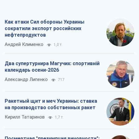
Как атаки Сил обороны Украины
сократили экспорт российских
нефтепродуктов
Андрей Клименко
1,0 т.
Два супертурнира Магучих: спортивній
календарь осени-2026
Александр Липенко
717
Ракетный щит и меч Украины: ставка
на производство собственных ракет
Кирилл Татаринов
1,7 т.
Посмертная "презумпция виновности":