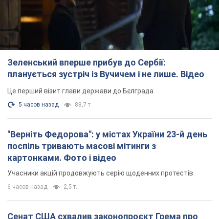
Зеленський вперше прибув до Сербії:
планується зустріч із Вучичем і не лише. Відео
Це перший візит глави держави до Бєлграда
5 часов назад
88,7 т.
"Верніть Федорова": у містах України 23-й день
поспіль тривають масові мітинги з
картонками. Фото і відео
Учасники акцій продовжують серію щоденних протестів
6 часов назад
2,5 т.
Сенат США схвалив законопроєкт Грема про