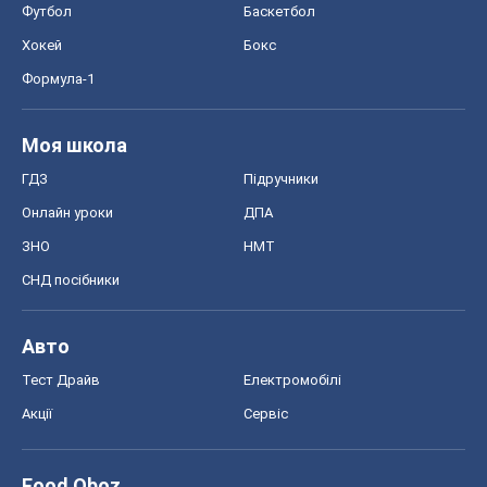
Футбол
Баскетбол
Хокей
Бокс
Формула-1
Моя школа
ГДЗ
Підручники
Онлайн уроки
ДПА
ЗНО
НМТ
СНД посібники
Авто
Тест Драйв
Електромобілі
Акції
Сервіс
Food Oboz