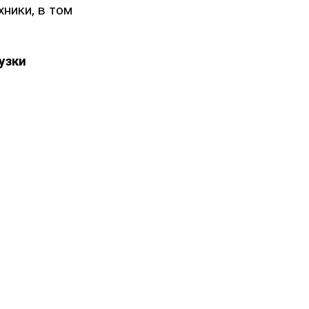
ники, в том
узки