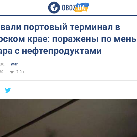
овали портовый терминал в
рском крае: поражены по мен
ара с нефтепродуктами
ва
War
30
7,0 т.