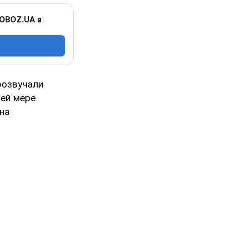
 OBOZ.UA в
розвучали
ей мере
на