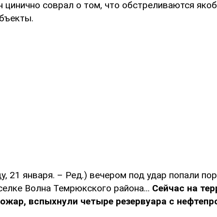
н цинично соврал о том, что обстреливаются яко
объекты.
ду, 21 января. – Ред.) вечером под удар попали по
селке Волна Темрюкского района...
Сейчас на те
пожар, вспыхнули четыре резервуара с нефтеп