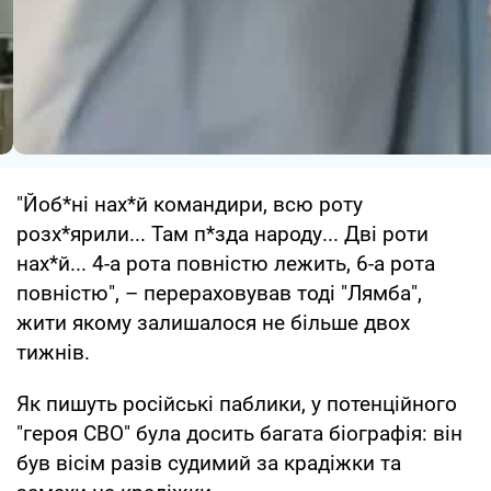
"Йоб*ні нах*й командири, всю роту
розх*ярили... Там п*зда народу... Дві роти
нах*й... 4-а рота повністю лежить, 6-а рота
повністю", – перераховував тоді "Лямба",
жити якому залишалося не більше двох
тижнів.
Як пишуть російські паблики, у потенційного
"героя СВО" була досить багата біографія: він
був вісім разів судимий за крадіжки та