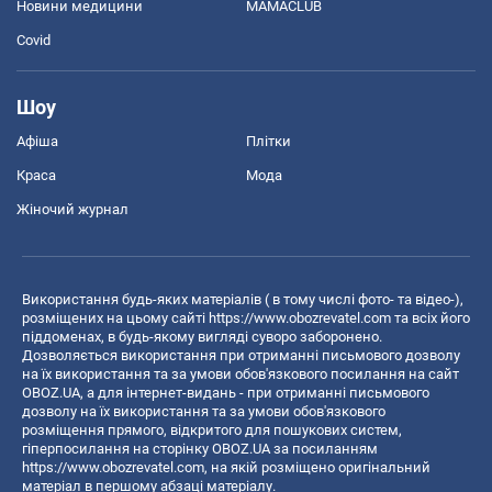
Новини медицини
MAMACLUB
Covid
Шоу
Афіша
Плітки
Краса
Мода
Жіночий журнал
Використання будь-яких матеріалів ( в тому числі фото- та відео-),
розміщених на цьому сайті
https://www.obozrevatel.com
та всіх його
піддоменах, в будь-якому вигляді суворо заборонено.
Дозволяється використання при отриманні письмового дозволу
на їх використання та за умови обов'язкового посилання на сайт
OBOZ.UA, а для інтернет-видань - при отриманні письмового
дозволу на їх використання та за умови обов'язкового
розміщення прямого, відкритого для пошукових систем,
гіперпосилання на сторінку OBOZ.UA за посиланням
https://www.obozrevatel.com
, на якій розміщено оригінальний
матеріал в першому абзаці матеріалу.