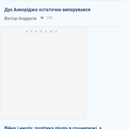
Дух Анкоріджа остаточно випарувався
Віктор Андрусів
195
Війна і медіа: політика пішла в соцмережі, а