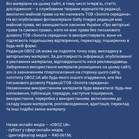
Всі матеріали на цьому сайті, в тому числі інтерв’ю, статті,
дослідження – є службовими творами журналістів редакції,
виключні майнові права на які належать ТОВ «Золота середина».
На всі опубліковані фотоматеріали Getty Images редакція має
майнові права, які захищаються законом України «Про авторські
права та суміжні права», ніхто не має права без письмового
дозволу ТОВ «Золота середина» їх використовувати, вони не
підлягають подальшому відтворенню, перекладу, поширенню в
будь-якій формі.
Редакція OBOZ.UA може не поділяти точку зору, викладену в
авторському матеріалі. За достовірність інформації, опублікованої
в рекламних матеріалах, відповідальність несе рекламодавець.
Заборонено використання матеріалів розміщених на цьому сайті,
хоч із зазначенням гіперпосилання на сторінку цього сайту,
логотипу OBOZ.UA або будь-якого іншого згадування, але без
письмового дозволу Редакції/ТОВ «Золота середина»
Незаконним використанням матеріалів буде вважатися: будь-яке
копiювання, публiкацiя, передрук, наступне поширення,
використання, переробка з використанням, включенням до
складу інших матеріалів, розповсюдження, адаптація, переклад
та інші подібні зміни матеріалу.
Назва онлайн медіа — «OBOZ.UA»
- суб'єкт у сфері онлайн медіа;
- ідентифікатор медіа — R40-06156;