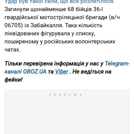
Удар був такої сили, що все розлетілося.
Загинули щонайменше 68 бійців 36-ї
гвардійської мотострілецької бригади (в/ч
06705) із Забайкалля. Така кількість
ліквідованих фігурувала у списку,
поширеному у російських волонтерських
чатах.
Тільки
перевірена інформація у нас у
Telegram-
каналі
OBOZ.UA
та
Viber
.
Не ведіться на
фейки!