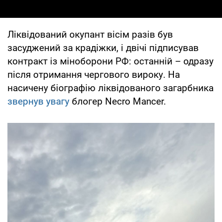
Ліквідований окупант вісім разів був
засуджений за крадіжки, і двічі підписував
контракт із міноборони РФ: останній – одразу
після отримання чергового вироку. На
насичену біографію ліквідованого загарбника
звернув увагу
блогер Necro Mancer.