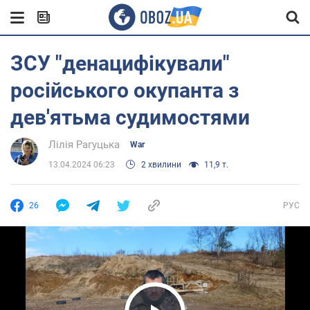
ЗСУ "денацифікували"
російського окупанта з
дев'ятьма судимостями
Лілія Рагуцька
War
13.04.2024 06:23
2 хвилини
11,9 т.
26
РУС