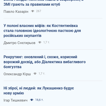
ЗМІ грають за правилами ютуб
Павло Казарін
267
У полоні власних міфів: як Костянтинівка
стала головною ідеологічною пасткою для
російських окупантів
Дмитро Снєгирьов
1,7 т.
Рекрутинг: оновлений і, схоже, корисний
ворожий досвід, або Діалектика вибагливого
боягузтва
Олександр Кірш
1,7 т.
Ні зброї, ні людей: як Лукашенко будує
нову армію
Ігар Тишкевич
16,6 т.