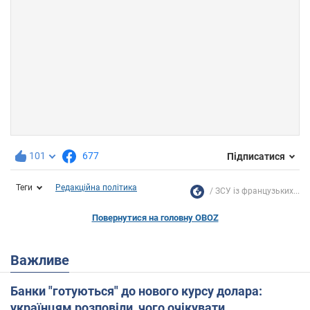
101
677
Підписатися
Теги
Редакційна політика
ЗСУ із французьких...
Повернутися на головну OBOZ
Важливе
Банки "готуються" до нового курсу долара:
українцям розповіли, чого очікувати