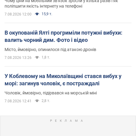
Чому ціни на мобільний зв'язок зросли у кілька разів і як
поліпшити якість інтернету на телефоні
15,9 т.
7.08.2026 12:00
В окупованій Ялті прогриміли потужні вибухи:
валить чорний дим. Фото і відео
Місто, ймовірно, опинилося під атакою дронів
1,8 т.
7.08.2026 13:26
У Коблевому на Миколаївщині стався вибух у
морі: загинув чоловік, є постраждалі
Чоловік, ймовірно, підірвався на морській міні
2,8 т.
7.08.2026 12:41