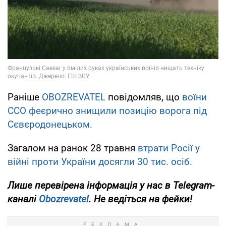
Раніше
OBOZREVATEL
повідомляв, що
воїни
ССО феєрично знищили позицію ворога під
Сєвєродонецьком.
Загалом на ранок 28 травня
втрати Росії у
війні проти України досягли 30 тис. осіб.
Лише перевірена інформація у нас в Telegram-
каналі
Obozrevatel
. Не ведіться на фейки!