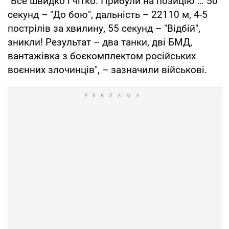
"Все швидко і чітко. Прибули на позицію … 50
секунд – "До бою", дальність – 22110 м, 4-5
пострілів за хвилину, 55 секунд – "Відбій",
зникли! Результат – два танки, дві БМД,
вантажівка з боєкомплектом російських
воєнних злочинців", – зазначили військові.