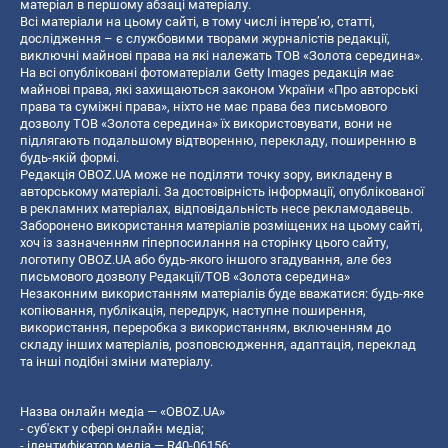
матеріал в першому абзаці матеріалу.
Всі матеріали на цьому сайті, в тому числі інтерв’ю, статті,
дослідження – є службовими творами журналістів редакції,
виключні майнові права на які належать ТОВ «Золота середина».
На всі опубліковані фотоматеріали Getty Images редакція має
майнові права, які захищаються законом України «Про авторські
права та суміжні права», ніхто не має права без письмового
дозволу ТОВ «Золота середина» їх використовувати, вони не
підлягають подальшому відтворенню, перекладу, поширенню в
будь-якій формі.
Редакція OBOZ.UA може не поділяти точку зору, викладену в
авторському матеріалі. За достовірність інформації, опублікованої
в рекламних матеріалах, відповідальність несе рекламодавець.
Заборонено використання матеріалів розміщених на цьому сайті,
хоч із зазначенням гіперпосилання на сторінку цього сайту,
логотипу OBOZ.UA або будь-якого іншого згадування, але без
письмового дозволу Редакції/ТОВ «Золота середина»
Незаконним використанням матеріалів буде вважатися: будь-яке
копiювання, публiкацiя, передрук, наступне поширення,
використання, переробка з використанням, включенням до
складу інших матеріалів, розповсюдження, адаптація, переклад
та інші подібні зміни матеріалу.
Назва онлайн медіа — «OBOZ.UA»
- суб'єкт у сфері онлайн медіа;
- ідентифікатор медіа — R40-06156;