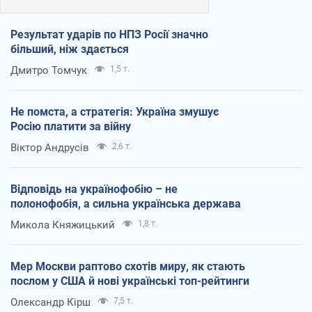
Результат ударів по НПЗ Росії значно
більший, ніж здається
Дмитро Томчук
1,5 т.
Не помста, а стратегія: Україна змушує
Росію платити за війну
Віктор Андрусів
2,6 т.
Відповідь на українофобію – не
полонофобія, а сильна українська держава
Микола Княжицький
1,8 т.
Мер Москви раптово схотів миру, як стають
послом у США й нові українські топ-рейтинги
Олександр Кірш
7,5 т.