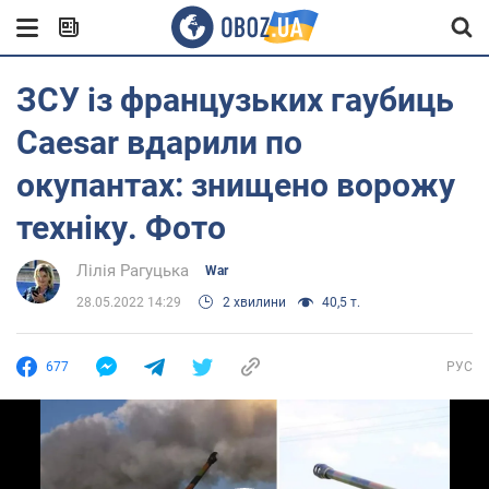
ЗСУ із французьких гаубиць
Caesar вдарили по
окупантах: знищено ворожу
техніку. Фото
Лілія Рагуцька
War
28.05.2022 14:29
2 хвилини
40,5 т.
677
РУС