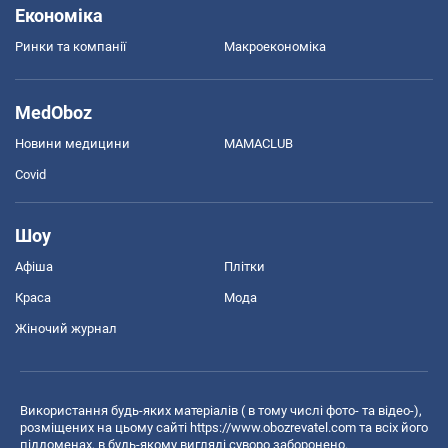
Економіка
Ринки та компанії
Макроекономіка
MedOboz
Новини медицини
MAMACLUB
Covid
Шоу
Афіша
Плітки
Краса
Мода
Жіночий журнал
Використання будь-яких матеріалів ( в тому числі фото- та відео-),
розміщених на цьому сайті
https://www.obozrevatel.com
та всіх його
піддоменах, в будь-якому вигляді суворо заборонено.