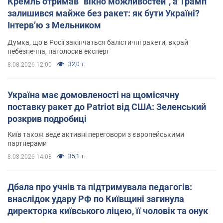
Кремль отримав "вікно можливостей", а Трамп
залишився майже без ракет: як бути Україні?
Інтерв’ю з Мельником
Думка, що в Росії закінчаться балістичні ракети, вкрай
небезпечна, наголосив експерт
32,0 т.
8.08.2026 12:00
Україна має домовленості на щомісячну
поставку ракет до Patriot від США: Зеленський
розкрив подробиці
Київ також веде активні переговори з європейськими
партнерами
35,1 т.
8.08.2026 14:08
Дбала про учнів та підтримувала педагогів:
внаслідок удару РФ по Київщині загинула
директорка київського ліцею, її чоловік та онук