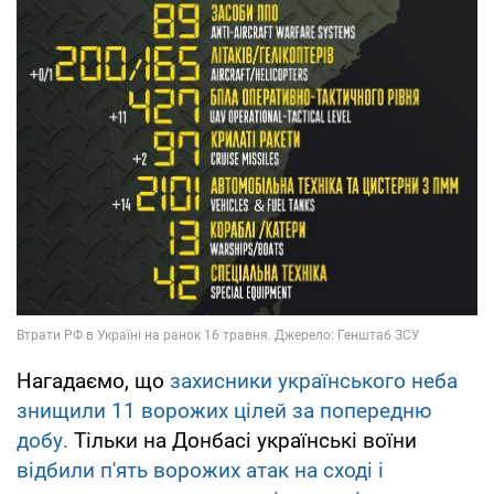
Нагадаємо, що
захисники українського неба
знищили 11 ворожих цілей за попередню
добу.
Тільки на Донбасі українські воїни
відбили п'ять ворожих атак на сході і