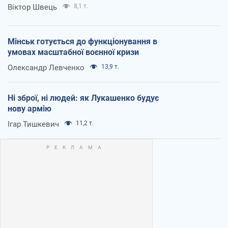
Віктор Швець
8,1 т.
Мінськ готується до функціонування в
умовах масштабної воєнної кризи
Олександр Левченко
13,9 т.
Ні зброї, ні людей: як Лукашенко будує
нову армію
Ігар Тишкевич
11,2 т.