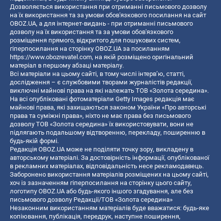
Дозволяється використання при отриманні письмового дозволу
на їх використання та за умови обов'язкового посилання на сайт
OBOZ.UA, а для інтернет-видань - при отриманні письмового
дозволу на їх використання та за умови обов'язкового
розміщення прямого, відкритого для пошукових систем,
гіперпосилання на сторінку OBOZ.UA за посиланням
https://www.obozrevatel.com
, на якій розміщено оригінальний
матеріал в першому абзаці матеріалу.
Всі матеріали на цьому сайті, в тому числі інтерв’ю, статті,
дослідження – є службовими творами журналістів редакції,
виключні майнові права на які належать ТОВ «Золота середина».
На всі опубліковані фотоматеріали Getty Images редакція має
майнові права, які захищаються законом України «Про авторські
права та суміжні права», ніхто не має права без письмового
дозволу ТОВ «Золота середина» їх використовувати, вони не
підлягають подальшому відтворенню, перекладу, поширенню в
будь-якій формі.
Редакція OBOZ.UA може не поділяти точку зору, викладену в
авторському матеріалі. За достовірність інформації, опублікованої
в рекламних матеріалах, відповідальність несе рекламодавець.
Заборонено використання матеріалів розміщених на цьому сайті,
хоч із зазначенням гіперпосилання на сторінку цього сайту,
логотипу OBOZ.UA або будь-якого іншого згадування, але без
письмового дозволу Редакції/ТОВ «Золота середина»
Незаконним використанням матеріалів буде вважатися: будь-яке
копiювання, публiкацiя, передрук, наступне поширення,