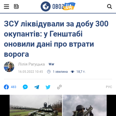
ЗСУ ліквідували за добу 300
окупантів: у Генштабі
оновили дані про втрати
ворога
Лілія Рагуцька
War
16.05.2022 10:45
1 хвилина
18,7 т.
483
РУС