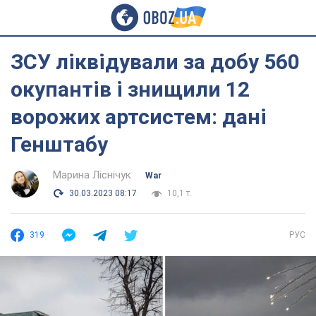
ЗСУ ліквідували за добу 560
окупантів і знищили 12
ворожих артсистем: дані
Генштабу
Марина Ліснічук
War
30.03.2023 08:17
10,1 т.
319
РУС