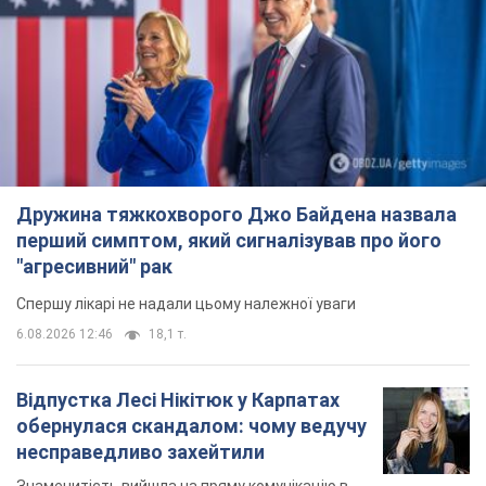
Дружина тяжкохворого Джо Байдена назвала
перший симптом, який сигналізував про його
"агресивний" рак
Спершу лікарі не надали цьому належної уваги
6.08.2026 12:46
18,1 т.
Відпустка Лесі Нікітюк у Карпатах
обернулася скандалом: чому ведучу
несправедливо захейтили
Знаменитість вийшла на пряму комунікацію в