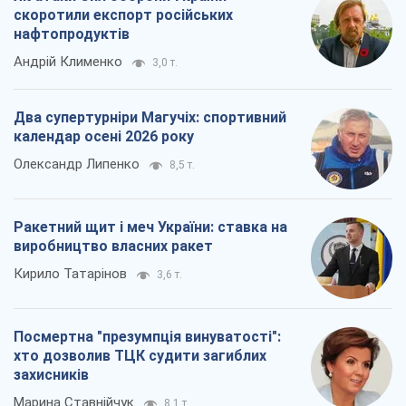
скоротили експорт російських
нафтопродуктів
Андрій Клименко
3,0 т.
Два супертурніри Магучіх: спортивний
календар осені 2026 року
Олександр Липенко
8,5 т.
Ракетний щит і меч України: ставка на
виробництво власних ракет
Кирило Татарінов
3,6 т.
Посмертна "презумпція винуватості":
хто дозволив ТЦК судити загиблих
захисників
Марина Ставнійчук
8,1 т.