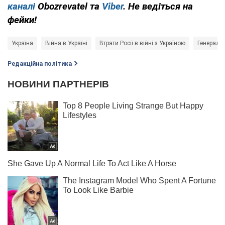
каналі
Obozrevatel та
Viber
. Не ведіться на
фейки!
Україна
Війна в Україні
Втрати Росії в війні з Україною
Генераль
Редакційна політика